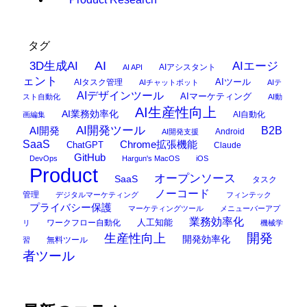
タグ
AI
3D生成AI
AIエージ
AIアシスタント
AI API
ェント
AIタスク管理
AIツール
AIチャットボット
AIテ
AIデザインツール
AIマーケティング
スト自動化
AI動
AI生産性向上
AI業務効率化
AI自動化
画編集
AI開発ツール
AI開発
B2B
Android
AI開発支援
SaaS
Chrome拡張機能
ChatGPT
Claude
GitHub
DevOps
Hargun's MacOS
iOS
Product
オープンソース
SaaS
タスク
ノーコード
管理
デジタルマーケティング
フィンテック
プライバシー保護
マーケティングツール
メニューバーアプ
業務効率化
ワークフロー自動化
人工知能
リ
機械学
開発
生産性向上
開発効率化
無料ツール
習
者ツール