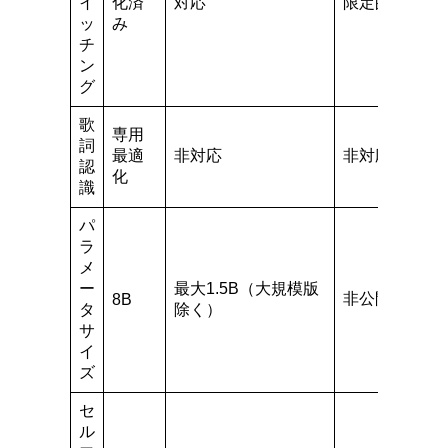
イ
化済
対応
限定的
ッ
み
チ
ン
グ
歌
専用
詞
最適
非対応
非対応
認
化
識
パ
ラ
メ
ー
最大1.5B（大規模版
非公開
8B
タ
除く）
サ
イ
ズ
セ
ル