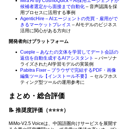
Mira AI By CosmoQuick – AI採用エージェントが
候補者選定から面接まで自動化
– 音声認識を採
用プロセスに活用する事例
AgenticHire – AIエージェントの売買・雇用がで
きるマーケットプレイス
– AIモデルのビジネス
活用に関心がある方向け
開発者向けプラットフォーム
Cueple – あなたの文体を学習してデート会話の
返信を自動生成するAIアシスタント
– パーソナ
ライズされたAI学習モデルの実装例
Pabitra Fixer – ブラウザで完結するPDF・画像
編集ツール【インストール不要】
– セルフホス
ティング型ツールの運用参考に
まとめ・総合評価
📝 推奨度評価（⭐️⭐️⭐️⭐️）
MiMo-V2.5 Voiceは、中国語圏向けサービスを展開す