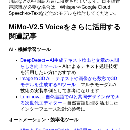
川語などの中国語方言に限定されています。日本語音
声認識が必要な場合は、WhisperやGoogle Cloud
Speech-to-Textなど他のモデルを検討してください。
MiMo-V2.5 Voiceをさらに活用する
関連記事
AI・機械学習ツール
DeepDetect – AI生成テキスト検出と文章の人間
らしさ向上ツール
– AIによるテキスト処理技術
を活用したい方におすすめ
Image to 3D AI – テキストや画像から数秒で3D
モデルを生成するAIツール
– マルチモーダルAI
技術の実装事例として参考になります
Luminova – 自然言語でAIと共同デザインができ
る次世代エディター
– 自然言語処理を活用した
インターフェース設計の参考に
オートメーション・効率化ツール