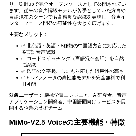
り、GitHubで完全オープンソースとして公開されてい
ます。従来の音声認識モデルが苦手としていた方言や
言語混在のシーンでも高精度な認識を実現し、音声イ
ンターフェース開発の可能性を大きく広げます。
主要なメリット：
✅ 北京語・英語・8種類の中国語方言に対応した
多言語音声認識
✅ コードスイッチング（言語混在会話）を自然
に認識
✅ 歌詞の文字起こしにも対応した汎用性の高さ
✅ 8Bパラメータの高性能モデルを完全無料で利
用可能
対象ユーザー：
機械学習エンジニア、AI研究者、音声
アプリケーション開発者、中国語圏向けサービスを展
開する企業の技術チーム
MiMo-V2.5 Voiceの主要機能・特徴