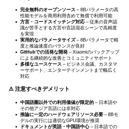
完全無料のオープンソース
– 8Bパラメータの高
性能モデルを商用利用含めて無償で利用可能
方言・コードスイッチング対応
– 従来の音声認
識が苦手とする方言や言語混在シーンで高精度
を実現
実用的なパラメータサイズ
– 8Bパラメータで精
度と推論速度のバランスが良好
GitHubでの活発な開発
– Xiaomiのバックアップ
による継続的な改善とコミュニティサポート
多様なユースケース
– ビジネス会議、カスタマ
ーサポート、エンターテインメントまで幅広く
対応
⚠️ 注意すべきデメリット
中国語圏以外での利用価値が限定的
– 日本語や
その他アジア言語には非対応
推論に一定のハードウェアリソース必要
– 8Bモ
デルの実行には適切なGPU環境が推奨
ドキュメントが英語・中国語中心
– 日本語での