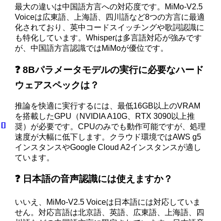
最大の違いは中国語方言への対応度です。MiMo-V2.5
Voiceは広東語、上海語、四川語など8つの方言に最適
化されており、英中コードスイッチングや歌詞認識に
も特化しています。Whisperは多言語対応が強みです
が、中国語方言認識ではMiMoが優位です。
❓ 8Bパラメータモデルの実行に必要なハード
ウェアスペックは？
推論を快適に実行するには、最低16GB以上のVRAM
を搭載したGPU（NVIDIA A10G、RTX 3090以上推
奨）が必要です。CPUのみでも動作可能ですが、処理
速度が大幅に低下します。クラウド環境ではAWS g5
インスタンスやGoogle Cloud A2インスタンスが適し
ています。
❓ 日本語の音声認識には使えますか？
いいえ、MiMo-V2.5 Voiceは日本語には対応していま
せん。対応言語は北京語、英語、広東語、上海語、四