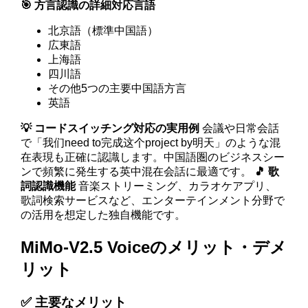
🎯 方言認識の詳細対応言語
北京語（標準中国語）
広東語
上海語
四川語
その他5つの主要中国語方言
英語
💡 コードスイッチング対応の実用例
会議や日常会話
で「我们need to完成这个project by明天」のような混
在表現も正確に認識します。中国語圏のビジネスシー
ンで頻繁に発生する英中混在会話に最適です。
🎵 歌
詞認識機能
音楽ストリーミング、カラオケアプリ、
歌詞検索サービスなど、エンターテインメント分野で
の活用を想定した独自機能です。
MiMo-V2.5 Voiceのメリット・デメ
リット
✅ 主要なメリット