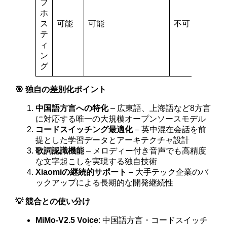
フ
ホ
ス
可能
可能
不可
テ
ィ
ン
グ
🎯 独自の差別化ポイント
中国語方言への特化
– 広東語、上海語など8方言
に対応する唯一の大規模オープンソースモデル
コードスイッチング最適化
– 英中混在会話を前
提とした学習データとアーキテクチャ設計
歌詞認識機能
– メロディー付き音声でも高精度
な文字起こしを実現する独自技術
Xiaomiの継続的サポート
– 大手テック企業のバ
ックアップによる長期的な開発継続性
💡 競合との使い分け
MiMo-V2.5 Voice
: 中国語方言・コードスイッチ