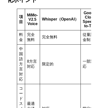
Google
MiMo-
項
Cloud
Whisper（OpenAI）
V2.5
Speech-
目
Voice
to-Text
料
完全
従量課
完全無料
金
無料
金制
中
国
語
8方言
一部対
方
限定的
対応
応
言
対
応
コ
ー
ド
ス
最適