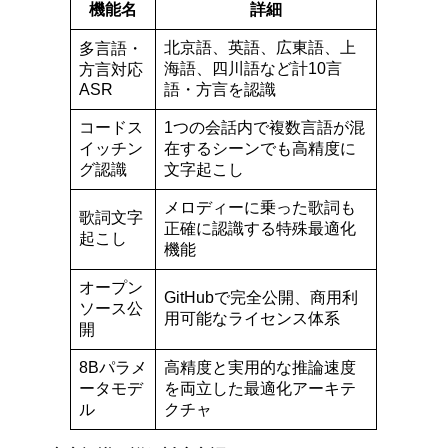
機能名
詳細
北京語、英語、広東語、上
多言語・
海語、四川語など計10言
方言対応
ASR
語・方言を認識
コードス
1つの会話内で複数言語が混
イッチン
在するシーンでも高精度に
グ認識
文字起こし
メロディーに乗った歌詞も
歌詞文字
正確に認識する特殊最適化
起こし
機能
オープン
GitHubで完全公開、商用利
ソース公
用可能なライセンス体系
開
8Bパラメ
高精度と実用的な推論速度
ータモデ
を両立した最適化アーキテ
ル
クチャ