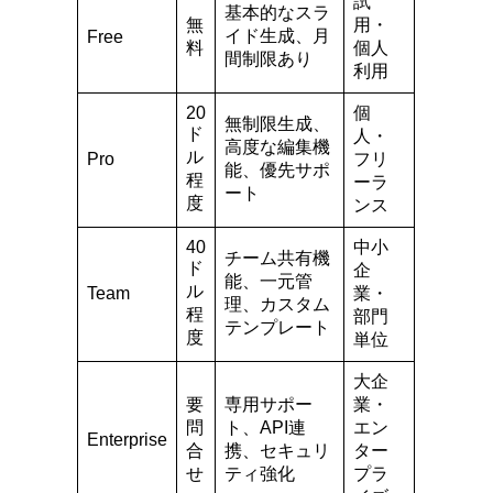
試
基本的なスラ
無
用・
イド生成、月
Free
料
個人
間制限あり
利用
20
個
無制限生成、
ド
人・
高度な編集機
ル
Pro
フリ
能、優先サポ
程
ーラ
ート
度
ンス
40
中小
チーム共有機
ド
企
能、一元管
ル
Team
業・
理、カスタム
程
部門
テンプレート
度
単位
大企
要
専用サポー
業・
問
ト、API連
エン
Enterprise
合
携、セキュリ
ター
せ
ティ強化
プラ