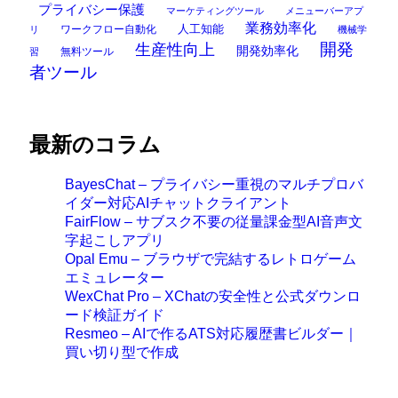
プライバシー保護
マーケティングツール
メニューバーアプ
業務効率化
ワークフロー自動化
人工知能
リ
機械学
開発
生産性向上
開発効率化
無料ツール
習
者ツール
最新のコラム
BayesChat – プライバシー重視のマルチプロバ
イダー対応AIチャットクライアント
FairFlow – サブスク不要の従量課金型AI音声文
字起こしアプリ
Opal Emu – ブラウザで完結するレトロゲーム
エミュレーター
WexChat Pro – XChatの安全性と公式ダウンロ
ード検証ガイド
Resmeo – AIで作るATS対応履歴書ビルダー｜
買い切り型で作成