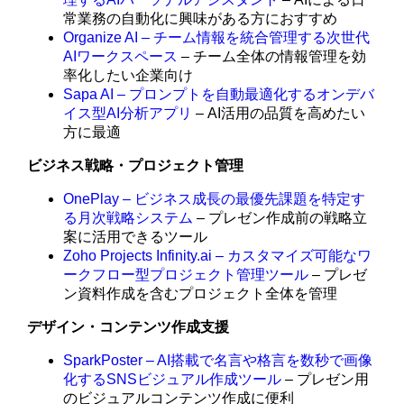
常業務の自動化に興味がある方におすすめ
Organize AI – チーム情報を統合管理する次世代
AIワークスペース
– チーム全体の情報管理を効
率化したい企業向け
Sapa AI – プロンプトを自動最適化するオンデバ
イス型AI分析アプリ
– AI活用の品質を高めたい
方に最適
ビジネス戦略・プロジェクト管理
OnePlay – ビジネス成長の最優先課題を特定す
る月次戦略システム
– プレゼン作成前の戦略立
案に活用できるツール
Zoho Projects Infinity.ai – カスタマイズ可能なワ
ークフロー型プロジェクト管理ツール
– プレゼ
ン資料作成を含むプロジェクト全体を管理
デザイン・コンテンツ作成支援
SparkPoster – AI搭載で名言や格言を数秒で画像
化するSNSビジュアル作成ツール
– プレゼン用
のビジュアルコンテンツ作成に便利