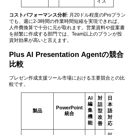
イズ
コストパフォーマンス分析
: 月20ドル程度のProプラン
でも、週に2-3時間の作業時間短縮を実現できれば、
人件費換算で十分に元が取れます。営業資料や提案書
を頻繁に作成する部門では、Team以上のプランが投
資対効果が高いと言えます。
Plus AI Presentation Agentの競合
比較
プレゼン作成支援ツール市場における主要競合との比
較です。
AI
対
日
編
話
本
PowerPoint
集
製品
型
語
統合
機
改
対
能
善
応
部