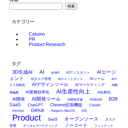
検索
カテゴリー
Column
PR
Product Research
タグ
AI
3D生成AI
AIエージ
AIアシスタント
AI API
ェント
AIタスク管理
AIツール
AIチャットボット
AIテ
AIデザインツール
AIマーケティング
スト自動化
AI動
AI生産性向上
AI業務効率化
AI自動化
画編集
AI開発ツール
AI開発
B2B
Android
AI開発支援
SaaS
Chrome拡張機能
ChatGPT
Claude
GitHub
DevOps
Hargun's MacOS
iOS
Product
オープンソース
SaaS
タスク
ノーコード
管理
デジタルマーケティング
フィンテック