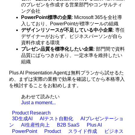
のプレゼンを作成する営業部門やコンサルティ
ング会社
PowerPoint標準の企業
: Microsoft 365を全社導
入しており、PowerPointが標準ツールの組織
デザインリソースが不足している中小企業
: 専任
デザイナーがおらず、ビジネスパーソンが自ら
資料作成する環境
プレゼン品質を標準化したい企業
: 部門間で資料
品質にばらつきがあり、一定水準を維持したい
組織
Plus AI Presentation Agentは無料プランから試せるた
め、まずは実際の業務で効果を確認してから本格導入
を検討することをお勧めします。
あわせて読みたい
Just a moment...
Product Research
3D生成AI
AIテスト自動化
AIプレゼンテーショ
ン
AI生産性向上
B2B SaaS
Plus AI
PowerPoint
Product
スライド作成
ビジネス