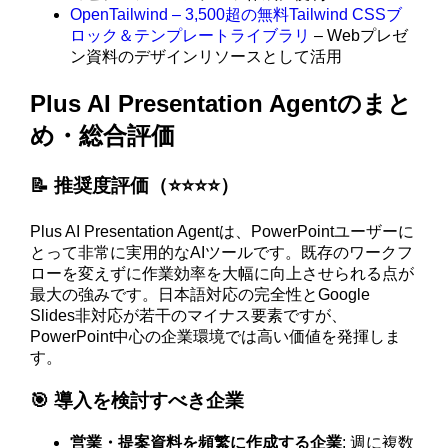
OpenTailwind – 3,500超の無料Tailwind CSSブ
ロック＆テンプレートライブラリ
– Webプレゼ
ン資料のデザインリソースとして活用
Plus AI Presentation Agentのまと
め・総合評価
📝 推奨度評価（⭐️⭐️⭐️⭐️）
Plus AI Presentation Agentは、PowerPointユーザーに
とって非常に実用的なAIツールです。既存のワークフ
ローを変えずに作業効率を大幅に向上させられる点が
最大の強みです。日本語対応の完全性とGoogle
Slides非対応が若干のマイナス要素ですが、
PowerPoint中心の企業環境では高い価値を発揮しま
す。
🎯 導入を検討すべき企業
営業・提案資料を頻繁に作成する企業
: 週に複数