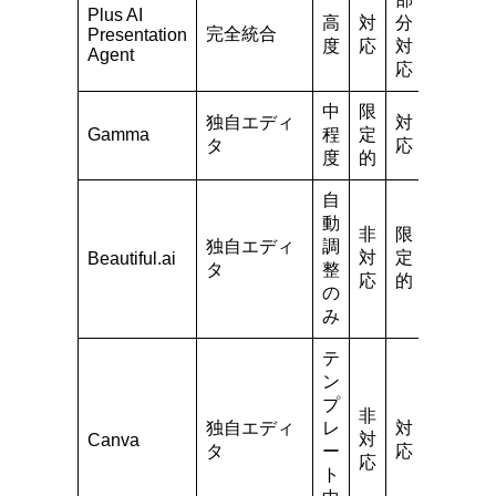
Plus AI
高
対
分
完全統合
Presentation
度
応
対
Agent
応
中
限
独自エディ
対
Gamma
程
定
タ
応
度
的
自
動
非
限
独自エディ
調
対
定
Beautiful.ai
タ
整
応
的
の
み
テ
ン
プ
非
独自エディ
レ
対
対
Canva
タ
ー
応
応
ト