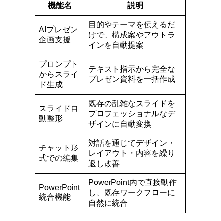
機能名
説明
目的やテーマを伝えるだ
AIプレゼン
けで、構成案やアウトラ
企画支援
インを自動提案
プロンプト
テキスト指示から完全な
からスライ
プレゼン資料を一括作成
ド生成
既存の乱雑なスライドを
スライド自
プロフェッショナルなデ
動整形
ザインに自動変換
対話を通じてデザイン・
チャット形
レイアウト・内容を繰り
式での編集
返し改善
PowerPoint内で直接動作
PowerPoint
し、既存ワークフローに
統合機能
自然に統合