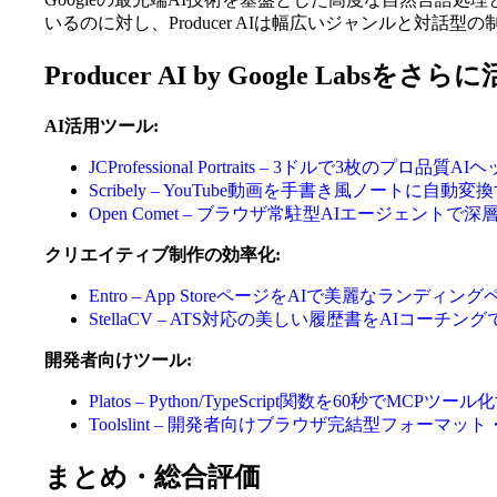
いるのに対し、Producer AIは幅広いジャンルと対
Producer AI by Google Labs
AI活用ツール:
JCProfessional Portraits – 3ドルで3枚のプ
Scribely – YouTube動画を手書き風ノートに自
Open Comet – ブラウザ常駐型AIエージェン
クリエイティブ制作の効率化:
Entro – App StoreページをAIで美麗なランディ
StellaCV – ATS対応の美しい履歴書をAIコーチ
開発者向けツール:
Platos – Python/TypeScript関数を60秒でM
Toolslint – 開発者向けブラウザ完結型フォーマ
まとめ・総合評価