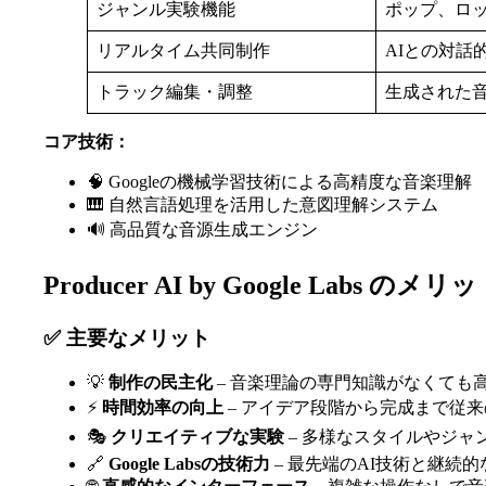
ジャンル実験機能
ポップ、ロ
リアルタイム共同制作
AIとの対話
トラック編集・調整
生成された
コア技術：
🧠 Googleの機械学習技術による高精度な音楽理解
🎹 自然言語処理を活用した意図理解システム
🔊 高品質な音源生成エンジン
Producer AI by Google Labs 
✅ 主要なメリット
💡
制作の民主化
– 音楽理論の専門知識がなくても
⚡
時間効率の向上
– アイデア段階から完成まで従
🎭
クリエイティブな実験
– 多様なスタイルやジャ
🔗
Google Labsの技術力
– 最先端のAI技術と継続