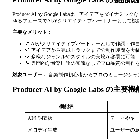
Producer AI by Google Labs の製品概
Producer AI by Google Labsは、アイ
ゆるフェーズでAIがクリエイティブパートナーとして機能
主要なメリット：
🎵 AIがクリエイティブパートナーとして作詞・作
🚀 アイデアから完成トラックまでの制作時間を大
🎨 多様なジャンルやスタイルの実験が容易に可能
🔧 専門的な音楽理論の知識なしでプロ品質の制作
対象ユーザー：
音楽制作初心者からプロのミュージシャ
Producer AI by Google Labs の
機能名
AI作詞支援
テーマやキ
メロディ生成
ユーザーの