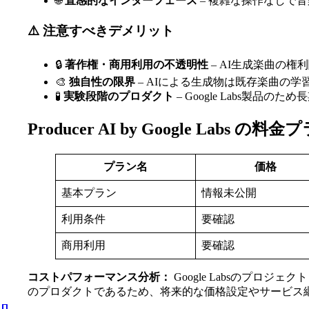
🌐
直感的なインターフェース
– 複雑な操作なしで
⚠️ 注意すべきデメリット
🔒
著作権・商用利用の不透明性
– AI生成楽曲の権
🎨
独自性の限界
– AIによる生成物は既存楽曲の学
🧪
実験段階のプロダクト
– Google Labs製品
Producer AI by Google Labs 
プラン名
価格
基本プラン
情報未公開
利用条件
要確認
商用利用
要確認
コストパフォーマンス分析：
Google Labsのプ
のプロダクトであるため、将来的な価格設定やサービス