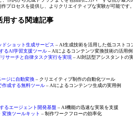
話型の制作プロセスを提供し、よりクリエイティブな実験が可能です
をさらに活用する関連記事
ロ品質AIヘッドショット生成サービス
– AI生成技術を活用した低コストコ
動変換するAI学習支援ツール
– AIによるコンテンツ変換技術の活用例
トで深層リサーチと自律タスク実行を実現
– AI対話型アシスタントの
ングページに自動変換
– クリエイティブ制作の自動化ツール
ングで作成する無料ツール
– AIによるコンテンツ生成の実用例
CPツール化するエージェント開発基盤
– AI機能の迅速な実装を支援
ット・変換ツールキット
– 制作ワークフローの効率化