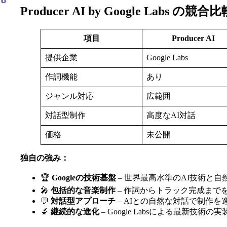
Producer AI by Google Labs
項目
Producer AI
提供企業
Google Labs
作詞機能
あり
ジャンル対応
広範囲
対話型制作
高度なAI対話
価格
未公開
独自の強み：
🏆
Googleの技術基盤
– 世界最高水準のAI技術と自
🎤
包括的な音楽制作
– 作詞からトラック完成まで
💬
対話型アプローチ
– AIとの自然な対話で制作を
🔬
継続的な進化
– Google Labsによる最新技術の実