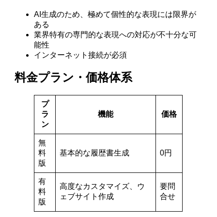
AI生成のため、極めて個性的な表現には限界が
ある
業界特有の専門的な表現への対応が不十分な可
能性
インターネット接続が必須
料金プラン・価格体系
プ
ラ
機能
価格
ン
無
料
基本的な履歴書生成
0円
版
有
高度なカスタマイズ、ウ
要問
料
ェブサイト作成
合せ
版