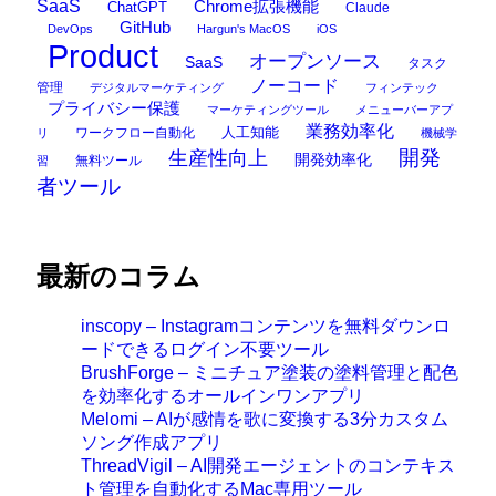
SaaS
Chrome拡張機能
ChatGPT
Claude
GitHub
DevOps
Hargun's MacOS
iOS
Product
オープンソース
SaaS
タスク
ノーコード
管理
デジタルマーケティング
フィンテック
プライバシー保護
マーケティングツール
メニューバーアプ
業務効率化
ワークフロー自動化
人工知能
リ
機械学
開発
生産性向上
開発効率化
無料ツール
習
者ツール
最新のコラム
inscopy – Instagramコンテンツを無料ダウンロ
ードできるログイン不要ツール
BrushForge – ミニチュア塗装の塗料管理と配色
を効率化するオールインワンアプリ
Melomi – AIが感情を歌に変換する3分カスタム
ソング作成アプリ
ThreadVigil – AI開発エージェントのコンテキス
ト管理を自動化するMac専用ツール