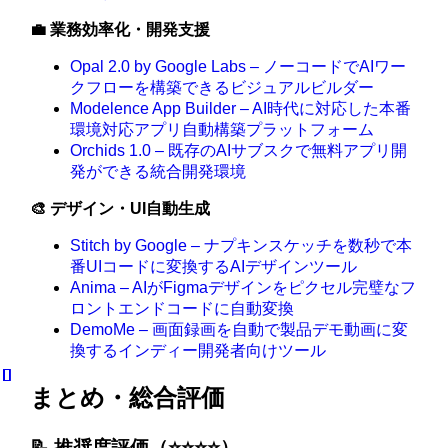
💼 業務効率化・開発支援
Opal 2.0 by Google Labs – ノーコードでAIワー
クフローを構築できるビジュアルビルダー
Modelence App Builder – AI時代に対応した本番
環境対応アプリ自動構築プラットフォーム
Orchids 1.0 – 既存のAIサブスクで無料アプリ開
発ができる統合開発環境
🎨 デザイン・UI自動生成
Stitch by Google – ナプキンスケッチを数秒で本
番UIコードに変換するAIデザインツール
Anima – AIがFigmaデザインをピクセル完璧なフ
ロントエンドコードに自動変換
DemoMe – 画面録画を自動で製品デモ動画に変
換するインディー開発者向けツール
まとめ・総合評価
📝 推奨度評価（⭐️⭐️⭐️⭐️）