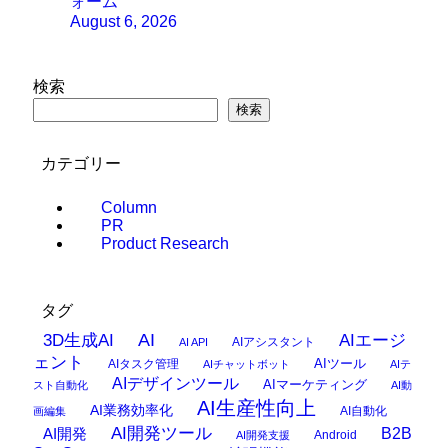
ォーム
August 6, 2026
検索
検索
カテゴリー
Column
PR
Product Research
タグ
AI
3D生成AI
AIエージ
AIアシスタント
AI API
ェント
AIタスク管理
AIツール
AIチャットボット
AIテ
AIデザインツール
AIマーケティング
スト自動化
AI動
AI生産性向上
AI業務効率化
AI自動化
画編集
AI開発ツール
AI開発
B2B
Android
AI開発支援