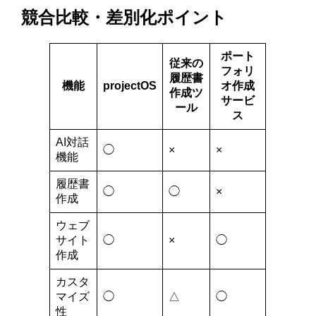
競合比較・差別化ポイント
ポート
従来の
フォリ
履歴書
機能
projectOS
オ作成
作成ツ
サービ
ール
ス
AI対話
◯
×
×
機能
履歴書
◯
◯
×
作成
ウェブ
サイト
◯
×
◯
作成
カスタ
マイズ
◯
△
◯
性