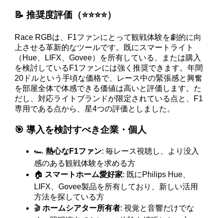
📝 推奨度評価（⭐️⭐️⭐️⭐️）
Race RGBは、F1ファンにとって観戦体験を劇的に向
上させる革新的なツールです。既にスマートライト
（Hue、LIFX、Govee）を所有している、または購入
を検討しているF1ファンには強く推奨できます。年間
20ドルという手頃な価格で、レース中の緊張感と興奮
を部屋全体で体感できる価値は高いと評価します。た
だし、対応ライトブランドが限定されている点と、F1
専用である点から、星4つの評価としました。
🎯 導入を検討すべき企業・個人
🏎️
熱心なF1ファン
: 毎レース視聴し、より没入
感のある観戦体験を求める方
🏠
スマートホーム愛好家
: 既にPhilips Hue、
LIFX、Govee製品を所有しており、新しい活用
方法を探している方
🎬
ホームシアター所有者
: 視覚と音響だけでな