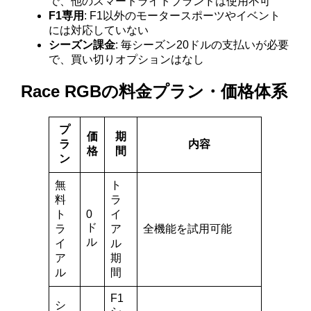
で、他のスマートライトブランドは使用不可
F1専用
: F1以外のモータースポーツやイベント
には対応していない
シーズン課金
: 毎シーズン20ドルの支払いが必要
で、買い切りオプションはなし
Race RGBの料金プラン・価格体系
プ
価
期
ラ
内容
格
間
ン
無
ト
料
ラ
ト
0
イ
ド
ラ
ア
全機能を試用可能
ル
イ
ル
ア
期
ル
間
F1
シ