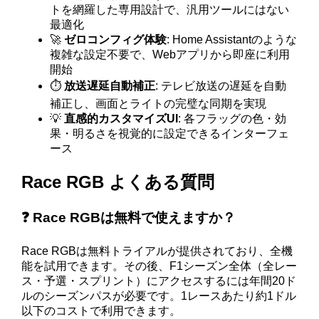
トを網羅した専用設計で、汎用ツールにはない
最適化
🚀
ゼロコンフィグ体験
: Home Assistantのような
複雑な設定不要で、Webアプリから即座に利用
開始
⏱️
放送遅延自動補正
: テレビ放送の遅延を自動
補正し、画面とライトの完璧な同期を実現
💡
直感的カスタマイズUI
: 各フラッグの色・効
果・明るさを視覚的に設定できるインターフェ
ース
Race RGB よくある質問
❓ Race RGBは無料で使えますか？
Race RGBは無料トライアルが提供されており、全機
能を試用できます。その後、F1シーズン全体（全レー
ス・予選・スプリント）にアクセスするには年間20ド
ルのシーズンパスが必要です。1レースあたり約1ドル
以下のコストで利用できます。