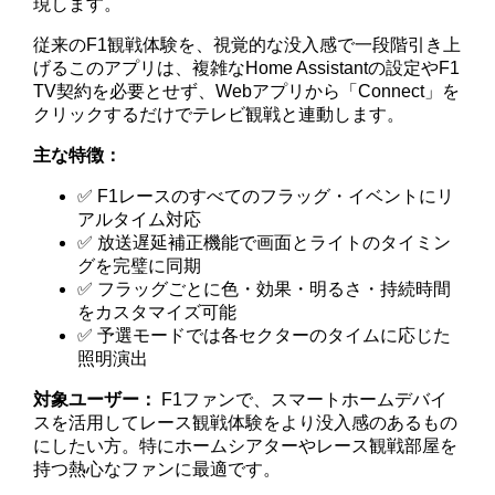
現します。
従来のF1観戦体験を、視覚的な没入感で一段階引き上
げるこのアプリは、複雑なHome Assistantの設定やF1
TV契約を必要とせず、Webアプリから「Connect」を
クリックするだけでテレビ観戦と連動します。
主な特徴：
✅ F1レースのすべてのフラッグ・イベントにリ
アルタイム対応
✅ 放送遅延補正機能で画面とライトのタイミン
グを完璧に同期
✅ フラッグごとに色・効果・明るさ・持続時間
をカスタマイズ可能
✅ 予選モードでは各セクターのタイムに応じた
照明演出
対象ユーザー：
F1ファンで、スマートホームデバイ
スを活用してレース観戦体験をより没入感のあるもの
にしたい方。特にホームシアターやレース観戦部屋を
持つ熱心なファンに最適です。