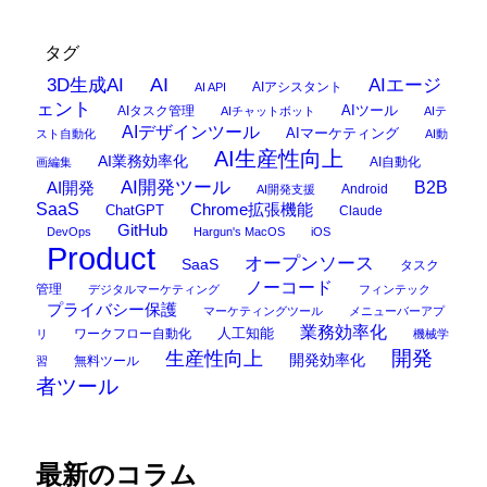
タグ
AI
3D生成AI
AIエージ
AIアシスタント
AI API
ェント
AIタスク管理
AIツール
AIチャットボット
AIテ
AIデザインツール
AIマーケティング
スト自動化
AI動
AI生産性向上
AI業務効率化
AI自動化
画編集
AI開発ツール
AI開発
B2B
Android
AI開発支援
SaaS
Chrome拡張機能
ChatGPT
Claude
GitHub
DevOps
Hargun's MacOS
iOS
Product
オープンソース
SaaS
タスク
ノーコード
管理
デジタルマーケティング
フィンテック
プライバシー保護
マーケティングツール
メニューバーアプ
業務効率化
ワークフロー自動化
人工知能
リ
機械学
開発
生産性向上
開発効率化
無料ツール
習
者ツール
最新のコラム