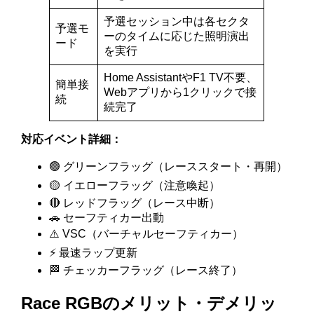
予選セッション中は各セクタ
予選モ
ーのタイムに応じた照明演出
ード
を実行
Home AssistantやF1 TV不要、
簡単接
Webアプリから1クリックで接
続
続完了
対応イベント詳細：
🟢 グリーンフラッグ（レーススタート・再開）
🟡 イエローフラッグ（注意喚起）
🔴 レッドフラッグ（レース中断）
🚗 セーフティカー出動
⚠️ VSC（バーチャルセーフティカー）
⚡ 最速ラップ更新
🏁 チェッカーフラッグ（レース終了）
Race RGBのメリット・デメリッ