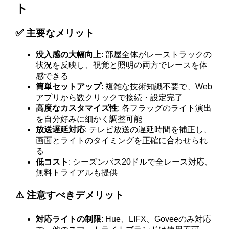
ト
✅ 主要なメリット
没入感の大幅向上
: 部屋全体がレーストラックの
状況を反映し、視覚と照明の両方でレースを体
感できる
簡単セットアップ
: 複雑な技術知識不要で、Web
アプリから数クリックで接続・設定完了
高度なカスタマイズ性
: 各フラッグのライト演出
を自分好みに細かく調整可能
放送遅延対応
: テレビ放送の遅延時間を補正し、
画面とライトのタイミングを正確に合わせられ
る
低コスト
: シーズンパス20ドルで全レース対応、
無料トライアルも提供
⚠️ 注意すべきデメリット
対応ライトの制限
: Hue、LIFX、Goveeのみ対応