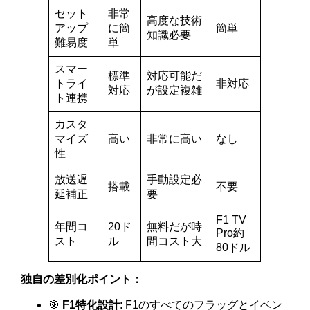
セット
非常
高度な技術
アップ
に簡
簡単
知識必要
難易度
単
スマー
標準
対応可能だ
トライ
非対応
対応
が設定複雑
ト連携
カスタ
マイズ
高い
非常に高い
なし
性
放送遅
手動設定必
搭載
不要
延補正
要
F1 TV
年間コ
20ド
無料だが時
Pro約
スト
ル
間コスト大
80ドル
独自の差別化ポイント：
🎯
F1特化設計
: F1のすべてのフラッグとイベン