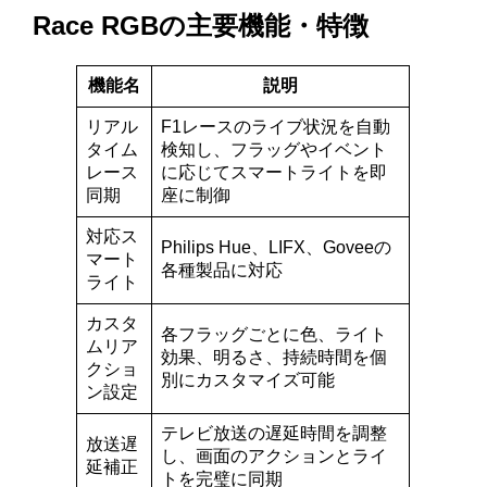
Race RGBの主要機能・特徴
機能名
説明
リアル
F1レースのライブ状況を自動
タイム
検知し、フラッグやイベント
レース
に応じてスマートライトを即
同期
座に制御
対応ス
Philips Hue、LIFX、Goveeの
マート
各種製品に対応
ライト
カスタ
各フラッグごとに色、ライト
ムリア
効果、明るさ、持続時間を個
クショ
別にカスタマイズ可能
ン設定
テレビ放送の遅延時間を調整
放送遅
し、画面のアクションとライ
延補正
トを完璧に同期