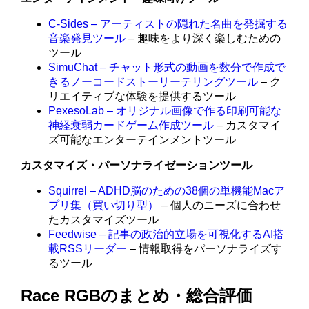
C-Sides – アーティストの隠れた名曲を発掘する
音楽発見ツール
– 趣味をより深く楽しむための
ツール
SimuChat – チャット形式の動画を数分で作成で
きるノーコードストーリーテリングツール
– ク
リエイティブな体験を提供するツール
PexesoLab – オリジナル画像で作る印刷可能な
神経衰弱カードゲーム作成ツール
– カスタマイ
ズ可能なエンターテインメントツール
カスタマイズ・パーソナライゼーションツール
Squirrel – ADHD脳のための38個の単機能Macア
プリ集（買い切り型）
– 個人のニーズに合わせ
たカスタマイズツール
Feedwise – 記事の政治的立場を可視化するAI搭
載RSSリーダー
– 情報取得をパーソナライズす
るツール
Race RGBのまとめ・総合評価