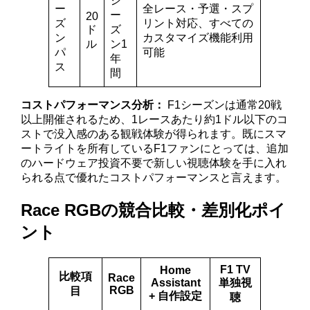
シ
ー
全レース・予選・スプ
ー
20
ズ
リント対応、すべての
ド
ズ
ン
カスタマイズ機能利用
ル
ン1
パ
可能
年
ス
間
コストパフォーマンス分析：
F1シーズンは通常20戦
以上開催されるため、1レースあたり約1ドル以下のコ
ストで没入感のある観戦体験が得られます。既にスマ
ートライトを所有しているF1ファンにとっては、追加
のハードウェア投資不要で新しい視聴体験を手に入れ
られる点で優れたコストパフォーマンスと言えます。
Race RGBの競合比較・差別化ポイ
ント
F1 TV
Home
比較項
Race
Assistant
単独視
RGB
目
+ 自作設定
聴