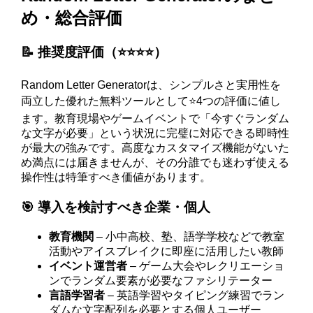
め・総合評価
📝 推奨度評価（⭐️⭐️⭐️⭐️）
Random Letter Generatorは、シンプルさと実用性を
両立した優れた無料ツールとして⭐️4つの評価に値し
ます。教育現場やゲームイベントで「今すぐランダム
な文字が必要」という状況に完璧に対応できる即時性
が最大の強みです。高度なカスタマイズ機能がないた
め満点には届きませんが、その分誰でも迷わず使える
操作性は特筆すべき価値があります。
🎯 導入を検討すべき企業・個人
教育機関
– 小中高校、塾、語学学校などで教室
活動やアイスブレイクに即座に活用したい教師
イベント運営者
– ゲーム大会やレクリエーショ
ンでランダム要素が必要なファシリテーター
言語学習者
– 英語学習やタイピング練習でラン
ダムな文字配列を必要とする個人ユーザー