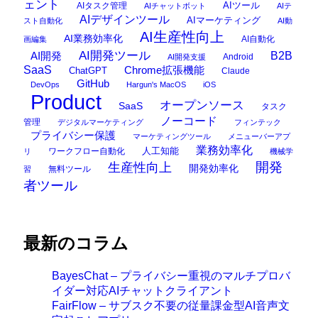
ェント
AIタスク管理
AIツール
AIチャットボット
AIテ
AIデザインツール
AIマーケティング
スト自動化
AI動
AI生産性向上
AI業務効率化
AI自動化
画編集
AI開発ツール
AI開発
B2B
Android
AI開発支援
SaaS
Chrome拡張機能
ChatGPT
Claude
GitHub
DevOps
Hargun's MacOS
iOS
Product
オープンソース
SaaS
タスク
ノーコード
管理
デジタルマーケティング
フィンテック
プライバシー保護
マーケティングツール
メニューバーアプ
業務効率化
ワークフロー自動化
人工知能
リ
機械学
開発
生産性向上
開発効率化
無料ツール
習
者ツール
最新のコラム
BayesChat – プライバシー重視のマルチプロバ
イダー対応AIチャットクライアント
FairFlow – サブスク不要の従量課金型AI音声文