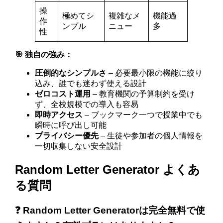
操
極めてシ
複雑なメ
機能過
作
ンプル
ニュー
多
性
🎯 独自の強み：
圧倒的なシンプルさ
– 必要最小限の機能に絞り
込み、誰でも迷わず使える設計
ゼロコスト運用
– 教育機関の予算制約を受け
ず、全校規模での導入も容易
即時アクセス
– ブックマーク一つで授業中でも
瞬時に呼び出し可能
プライバシー優先
– 生徒や参加者の個人情報を
一切収集しない安全設計
Random Letter Generator よくあ
る質問
❓ Random Letter Generatorは完全無料で使