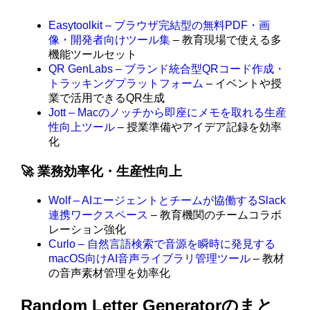
Easytoolkit – ブラウザ完結型の無料PDF・画
像・開発者向けツール集
– 教育現場で使える多
機能ツールセット
QR GenLabs – ブランド統合型QRコード作成・
トラッキングプラットフォーム
– イベントや授
業で活用できるQR生成
Jott – Macのノッチから即座にメモを取れる生産
性向上ツール
– 授業準備やアイデア記録を効率
化
🚀 業務効率化・生産性向上
Wolf – AIエージェントとチームが協働するSlack
連携ワークスペース
– 教育機関のチームコラボ
レーション強化
Curlo – 自然言語検索で音源を瞬時に発見する
macOS向けAI音声ライブラリ管理ツール
– 教材
の音声素材管理を効率化
Random Letter Generatorのまと