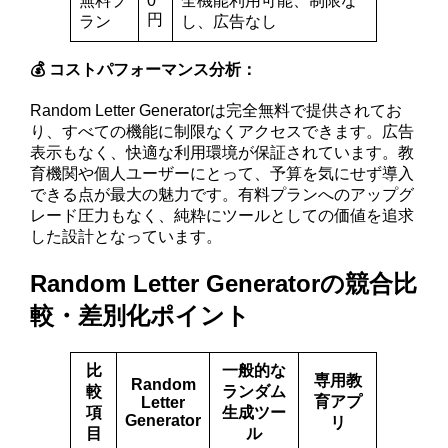
無料プ
0
全機能利用可能、制限な
円
ラン
し、広告なし
💰 コストパフォーマンス分析：
Random Letter Generatorは完全無料で提供されてお
り、すべての機能に制限なくアクセスできます。広告
表示もなく、快適な利用環境が保証されています。教
育機関や個人ユーザーにとって、予算を気にせず導入
できる点が最大の魅力です。有料プランへのアップグ
レード圧力もなく、純粋にツールとしての価値を追求
した設計となっています。
Random Letter Generatorの競合比
較・差別化ポイント
比
一般的な
専用教
Random
較
ランダム
育アプ
Letter
項
生成ツー
Generator
リ
目
ル