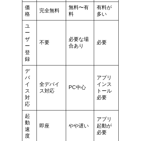
価
無料〜有
有料が
完全無料
格
料
多い
ユ
ー
ザ
必要な場
不要
必要
ー
合あり
登
録
デ
バ
アプリ
イ
全デバイ
インス
PC中心
ス
ス対応
トール
対
必要
応
起
アプリ
動
即座
やや遅い
起動が
速
必要
度