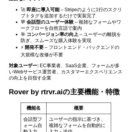
🚀
即座に導入可能
– Stripeのように1行のスクリ
プトタグを追加するだけで実装完了
💬
会話型のユーザー体験
– 複雑なフォームやワ
ークフローを自然言語で案内
🎯
コンバージョン率の向上
– ユーザーの離脱を
防ぎ、スムーズな購入体験を実現
⚡
開発不要
– フロントエンド・バックエンドの
大規模な改修が不要
対象ユーザー:
EC事業者、SaaS企業、フォームが多
いWebサービス運営者、カスタマーエクスペリエンス
の向上を目指す企業
Rover by rtrvr.aiの主要機能・特徴
機能名
概要
会話型フ
ユーザーの指示に基づき、
ォーム自
複雑なフォームを自動的に
動入力
入力・送信