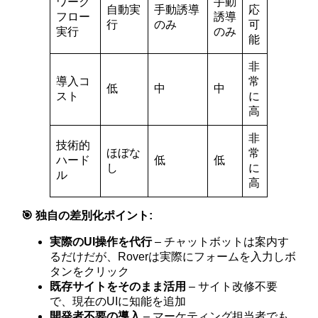
ワーク
手動
自動実
手動誘導
応
フロー
誘導
行
のみ
可
実行
のみ
能
非
導入コ
常
低
中
中
スト
に
高
非
技術的
ほぼな
常
ハード
低
低
し
に
ル
高
🎯 独自の差別化ポイント:
実際のUI操作を代行
– チャットボットは案内す
るだけだが、Roverは実際にフォームを入力しボ
タンをクリック
既存サイトをそのまま活用
– サイト改修不要
で、現在のUIに知能を追加
開発者不要の導入
– マーケティング担当者でも