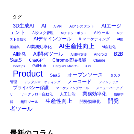
タグ
AI
3D生成AI
AIエージ
AIアシスタント
AI API
ェント
AIタスク管理
AIツール
AIチャットボット
AIテ
AIデザインツール
AIマーケティング
スト自動化
AI動
AI生産性向上
AI業務効率化
AI自動化
画編集
AI開発ツール
AI開発
B2B
Android
AI開発支援
SaaS
Chrome拡張機能
ChatGPT
Claude
GitHub
DevOps
Hargun's MacOS
iOS
Product
オープンソース
SaaS
タスク
ノーコード
管理
デジタルマーケティング
フィンテック
プライバシー保護
マーケティングツール
メニューバーアプ
業務効率化
ワークフロー自動化
人工知能
リ
機械学
開発
生産性向上
開発効率化
無料ツール
習
者ツール
最新のコラム