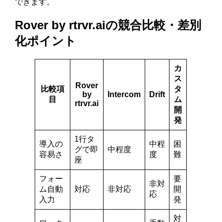
できます。
Rover by rtrvr.aiの競合比較・差別
化ポイント
カ
ス
Rover
比較項
タ
by
Intercom
Drift
目
ム
rtrvr.ai
開
発
1行タ
導入の
中程
困
グで即
中程度
容易さ
度
難
座
フォー
要
非対
ム自動
対応
非対応
開
応
入力
発
対