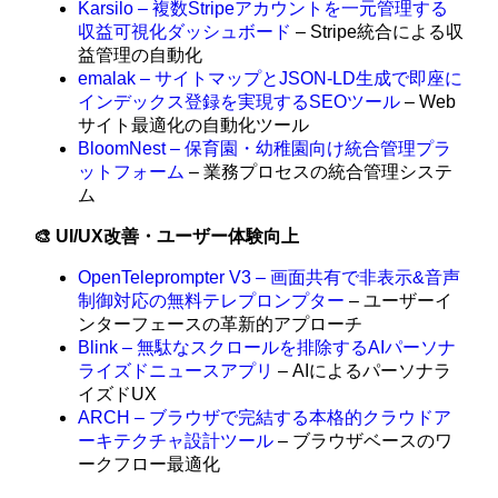
Karsilo – 複数Stripeアカウントを一元管理する
収益可視化ダッシュボード
– Stripe統合による収
益管理の自動化
emalak – サイトマップとJSON-LD生成で即座に
インデックス登録を実現するSEOツール
– Web
サイト最適化の自動化ツール
BloomNest – 保育園・幼稚園向け統合管理プラ
ットフォーム
– 業務プロセスの統合管理システ
ム
🎨 UI/UX改善・ユーザー体験向上
OpenTeleprompter V3 – 画面共有で非表示&音声
制御対応の無料テレプロンプター
– ユーザーイ
ンターフェースの革新的アプローチ
Blink – 無駄なスクロールを排除するAIパーソナ
ライズドニュースアプリ
– AIによるパーソナラ
イズドUX
ARCH – ブラウザで完結する本格的クラウドア
ーキテクチャ設計ツール
– ブラウザベースのワ
ークフロー最適化