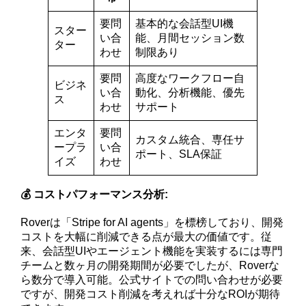
要問
基本的な会話型UI機
スター
い合
能、月間セッション数
ター
わせ
制限あり
要問
高度なワークフロー自
ビジネ
い合
動化、分析機能、優先
ス
わせ
サポート
エンタ
要問
カスタム統合、専任サ
ープラ
い合
ポート、SLA保証
イズ
わせ
💰 コストパフォーマンス分析:
Roverは「Stripe for AI agents」を標榜しており、開発
コストを大幅に削減できる点が最大の価値です。従
来、会話型UIやエージェント機能を実装するには専門
チームと数ヶ月の開発期間が必要でしたが、Roverな
ら数分で導入可能。公式サイトでの問い合わせが必要
ですが、開発コスト削減を考えれば十分なROIが期待