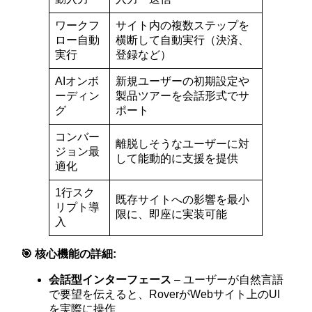
ワークフ
サイト内の複数ステップを
ロー自動
横断して自動実行（決済、
実行
登録など）
AIオンボ
新規ユーザーの初期設定や
ーディン
製品ツアーを会話形式でサ
グ
ポート
コンバー
離脱しそうなユーザーに対
ジョン最
して能動的に支援を提供
適化
1行スク
既存サイトへの影響を最小
リプト導
限に、即座に実装可能
入
🎯 核心機能の詳細:
会話型インターフェース
– ユーザーが自然言語
で要望を伝えると、RoverがWebサイト上のUI
を実際に操作