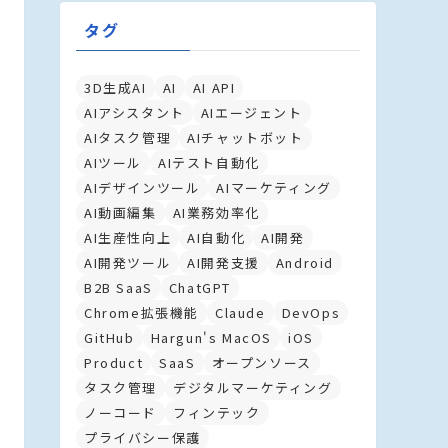
タグ
3D生成AI
AI
AI API
AIアシスタント
AIエージェント
AIタスク管理
AIチャットボット
AIツール
AIテスト自動化
AIデザインツール
AIマーケティング
AI動画編集
AI業務効率化
AI生産性向上
AI自動化
AI開発
AI開発ツール
AI開発支援
Android
B2B SaaS
ChatGPT
Chrome拡張機能
Claude
DevOps
GitHub
Hargun's MacOS
iOS
Product
SaaS
オープンソース
タスク管理
デジタルマーケティング
ノーコード
フィンテック
プライバシー保護