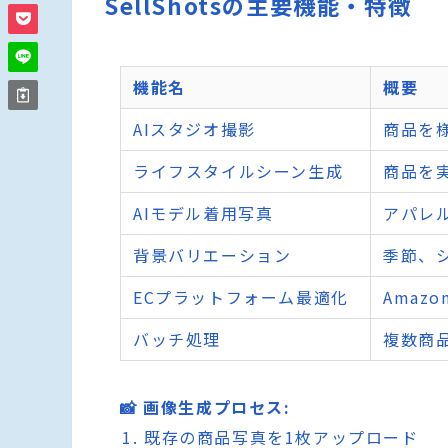
SellShotsの主要機能・特徴
機能名
概要
AIスタジオ撮影
商品を
ライフスタイルシーン生成
商品を
AIモデル着用写真
アパレ
背景バリエーション
季節、
ECプラットフォーム最適化
Amaz
バッチ処理
複数商
📸 画像生成プロセス:
既存の商品写真を1枚アップロード