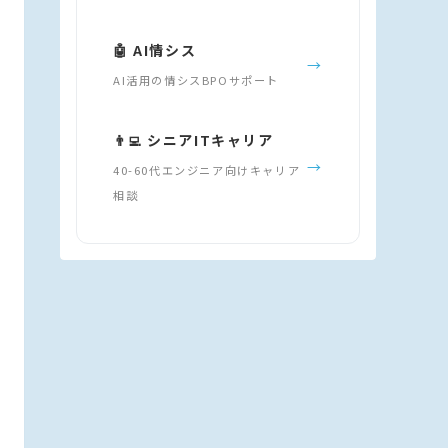
🤖 AI情シス
→
AI活用の情シスBPOサポート
👨‍💻 シニアITキャリア
→
40-60代エンジニア向けキャリア
相談