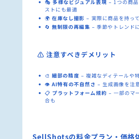
🎭
多様なビジュアル表現
– 1つの商
ストにも最適
🌍
在庫なし撮影
– 実際に商品を持っ
🔄
無制限の再編集
– 季節やトレンド
⚠️ 注意すべきデメリット
🎨
細部の精度
– 複雑なディテールや
👁️
AI特有の不自然さ
– 生成画像を注
📋
プラットフォーム規約
– 一部のマ
合も
SellShotsの料金プラン・価格