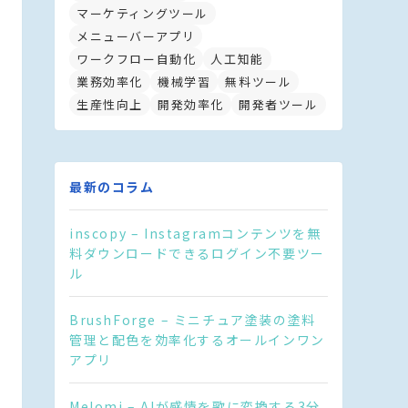
マーケティングツール
メニューバーアプリ
ワークフロー自動化
人工知能
業務効率化
機械学習
無料ツール
生産性向上
開発効率化
開発者ツール
最新のコラム
inscopy – Instagramコンテンツを無
料ダウンロードできるログイン不要ツー
ル
BrushForge – ミニチュア塗装の塗料
管理と配色を効率化するオールインワン
アプリ
Melomi – AIが感情を歌に変換する3分