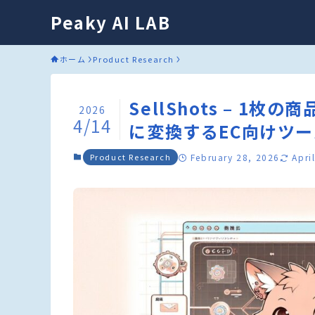
Peaky AI LAB
ホーム
Product Research
SellShots – 1
2026
4/14
に変換するEC向けツー
Product Research
February 28, 2026
Apri