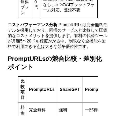
無料
0
なし、5つのAIプラットフォ
円
プラ
ーム対応、登録不要
ン
コストパフォーマンス分析
PromptURLsは完全無料モ
デルを採用しており、同様のサービスと比較して圧倒
的なコストメリットを提供します。有料の代替ツール
が月額5〜20ドル程度かかる中、制限なく全機能を無
料で利用できる点は大きな競争優位性です。
PromptURLsの競合比較・差別化
ポイント
比
較
PromptURLs
ShareGPT
PromptBase
項
目
料
完全無料
無料
一部有料
金