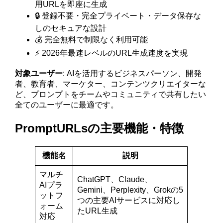
用URLを即座に生成
🔒 登録不要・完全プライベート・データ保存な
しのセキュアな設計
💰 完全無料で制限なく利用可能
⚡ 2026年最速レベルのURL生成速度を実現
対象ユーザー
: AIを活用するビジネスパーソン、開発
者、教育者、マーケター、コンテンツクリエイターな
ど、プロンプトをチームやコミュニティで共有したい
全てのユーザーに最適です。
PromptURLsの主要機能・特徴
機能名
説明
マルチ
ChatGPT、Claude、
AIプラ
Gemini、Perplexity、Grokの5
ットフ
つの主要AIサービスに対応し
ォーム
たURL生成
対応