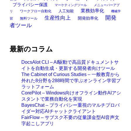
プライバシー保護
マーケティングツール
メニューバーアプ
業務効率化
ワークフロー自動化
人工知能
リ
機械学
開発
生産性向上
開発効率化
無料ツール
習
者ツール
最新のコラム
DocsAlot CLI – AI駆動で高品質ドキュメントサ
イトを自動生成・更新する開発者向けツール
The Cabinet of Curious Studies – 一般教育から
外れた8分野を288時間で学ぶオンライン学習プ
ラットフォーム
CorePilot – Windows向けオフライン動作AIアシ
スタントで業務自動化を実現
BayesChat – プライバシー重視のマルチプロバ
イダー対応AIチャットクライアント
FairFlow – サブスク不要の従量課金型AI音声文
字起こしアプリ