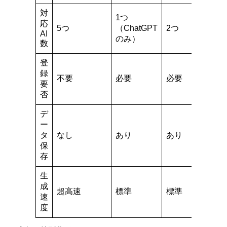
対
1つ
応
5つ
（ChatGPT
2つ
AI
のみ）
数
登
録
不要
必要
必要
要
否
デ
ー
タ
なし
あり
あり
保
存
生
成
超高速
標準
標準
速
度