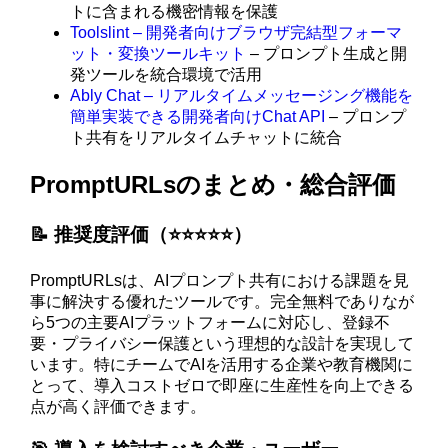
トに含まれる機密情報を保護
Toolslint – 開発者向けブラウザ完結型フォーマ
ット・変換ツールキット
– プロンプト生成と開
発ツールを統合環境で活用
Ably Chat – リアルタイムメッセージング機能を
簡単実装できる開発者向けChat API
– プロンプ
ト共有をリアルタイムチャットに統合
PromptURLsのまとめ・総合評価
📝 推奨度評価（⭐️⭐️⭐️⭐️⭐️）
PromptURLsは、AIプロンプト共有における課題を見
事に解決する優れたツールです。完全無料でありなが
ら5つの主要AIプラットフォームに対応し、登録不
要・プライバシー保護という理想的な設計を実現して
います。特にチームでAIを活用する企業や教育機関に
とって、導入コストゼロで即座に生産性を向上できる
点が高く評価できます。