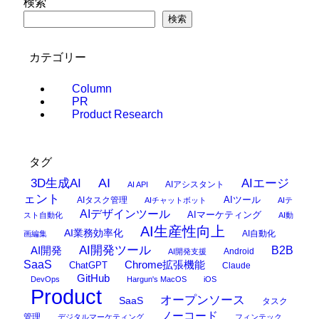
検索
検索
カテゴリー
Column
PR
Product Research
タグ
AI
3D生成AI
AIエージ
AIアシスタント
AI API
ェント
AIタスク管理
AIツール
AIチャットボット
AIテ
AIデザインツール
AIマーケティング
スト自動化
AI動
AI生産性向上
AI業務効率化
AI自動化
画編集
AI開発ツール
AI開発
B2B
Android
AI開発支援
SaaS
Chrome拡張機能
ChatGPT
Claude
GitHub
DevOps
Hargun's MacOS
iOS
Product
オープンソース
SaaS
タスク
ノーコード
管理
デジタルマーケティング
フィンテック