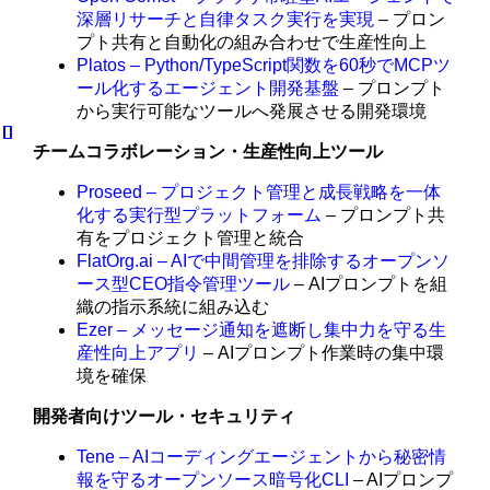
深層リサーチと自律タスク実行を実現
– プロン
プト共有と自動化の組み合わせで生産性向上
Platos – Python/TypeScript関数を60秒でMCPツ
ール化するエージェント開発基盤
– プロンプト
から実行可能なツールへ発展させる開発環境
チームコラボレーション・生産性向上ツール
Proseed – プロジェクト管理と成長戦略を一体
化する実行型プラットフォーム
– プロンプト共
有をプロジェクト管理と統合
FlatOrg.ai – AIで中間管理を排除するオープンソ
ース型CEO指令管理ツール
– AIプロンプトを組
織の指示系統に組み込む
Ezer – メッセージ通知を遮断し集中力を守る生
産性向上アプリ
– AIプロンプト作業時の集中環
境を確保
開発者向けツール・セキュリティ
Tene – AIコーディングエージェントから秘密情
報を守るオープンソース暗号化CLI
– AIプロンプ