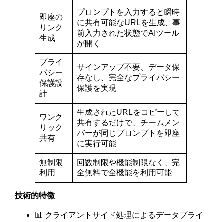
プロンプトを入力すると瞬時
即座の
に共有可能なURLを生成、事
リンク
前入力された状態でAIツール
生成
が開く
プライ
サインアップ不要、データ保
バシー
存なし、完全なプライバシー
保護設
保護を実現
計
生成されたURLをコピーして
ワンク
共有するだけで、チームメン
リック
バーが同じプロンプトを即座
共有
に実行可能
無制限
回数制限や機能制限なく、完
利用
全無料で全機能を利用可能
技術的特徴
📊 クライアントサイド処理によるデータプライ