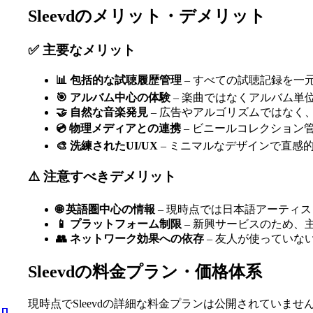
Sleevdのメリット・デメリット
✅ 主要なメリット
📊 包括的な試聴履歴管理
– すべての試聴記録を一
🎯 アルバム中心の体験
– 楽曲ではなくアルバム単
🤝 自然な音楽発見
– 広告やアルゴリズムではなく
💿 物理メディアとの連携
– ビニールコレクション
🎨 洗練されたUI/UX
– ミニマルなデザインで直感
⚠️ 注意すべきデメリット
🌐 英語圏中心の情報
– 現時点では日本語アーティ
📱 プラットフォーム制限
– 新興サービスのため、
👥 ネットワーク効果への依存
– 友人が使っていな
Sleevdの料金プラン・価格体系
現時点でSleevdの詳細な料金プランは公開されていま