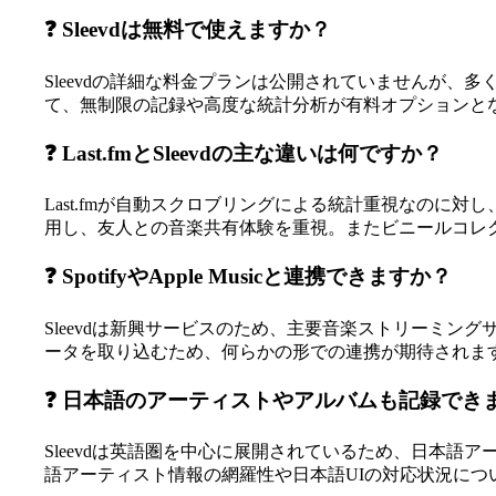
❓ Sleevdは無料で使えますか？
Sleevdの詳細な料金プランは公開されていませんが
て、無制限の記録や高度な統計分析が有料オプションと
❓ Last.fmとSleevdの主な違いは何ですか？
Last.fmが自動スクロブリングによる統計重視なのに対
用し、友人との音楽共有体験を重視。またビニールコレ
❓ SpotifyやApple Musicと連携できますか？
Sleevdは新興サービスのため、主要音楽ストリーミン
ータを取り込むため、何らかの形での連携が期待されま
❓ 日本語のアーティストやアルバムも記録でき
Sleevdは英語圏を中心に展開されているため、日本
語アーティスト情報の網羅性や日本語UIの対応状況に