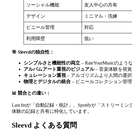
ソーシャル機能
友人中心の共有
デザイン
ミニマル・洗練
ビニール管理
対応
利用障壁
低い
🎯 Sleevdの独自性：
シンプルさと機能性の両立
– RateYourMusic
アルバムアート重視のビジュアル
– 音楽体験を視
キュレーション重視
– アルゴリズムより人間の選
物理とデジタルの統合
– ビニールコレクション管
📊 競合との違い：
Last.fmが「自動記録・統計」、Spotifyが「スト
体験の記録と共有に特化しています。
Sleevd よくある質問