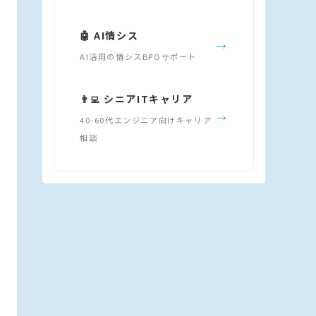
🤖 AI情シス
→
AI活用の情シスBPOサポート
👨‍💻 シニアITキャリア
→
40-60代エンジニア向けキャリア
相談