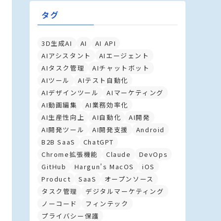
タグ
3D生成AI
AI
AI API
AIアシスタント
AIエージェント
AIタスク管理
AIチャットボット
AIツール
AIテスト自動化
AIデザインツール
AIマーケティング
AI動画編集
AI業務効率化
AI生産性向上
AI自動化
AI開発
AI開発ツール
AI開発支援
Android
B2B SaaS
ChatGPT
Chrome拡張機能
Claude
DevOps
GitHub
Hargun's MacOS
iOS
Product
SaaS
オープンソース
タスク管理
デジタルマーケティング
ノーコード
フィンテック
プライバシー保護