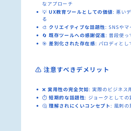
なアプローチ
💡
UX教育ツールとしての価値
: 悪
る
🎨
クリエイティブな話題性
: SNS
🔄
既存ツールへの感謝促進
: 普段使
🎯
差別化された存在感
: パロディと
⚠️ 注意すべきデメリット
❌
実用性の完全欠如
: 実際のビジネ
⏱️
短期的な話題性
: ジョークとして
🤔
理解されにくいコンセプト
: 風刺