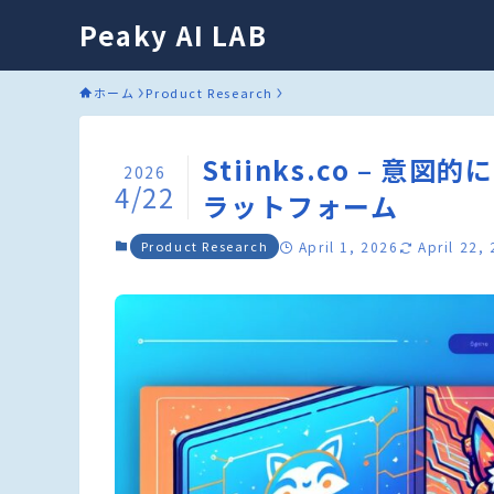
Peaky AI LAB
ホーム
Product Research
Stiinks.co – 意
2026
4/22
ラットフォーム
Product Research
April 1, 2026
April 22,