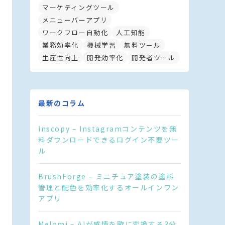
マーケティングツール
メニューバーアプリ
ワークフロー自動化
人工知能
業務効率化
機械学習
無料ツール
生産性向上
開発効率化
開発者ツール
最新のコラム
inscopy – Instagramコンテンツを無
料ダウンロードできるログイン不要ツー
ル
BrushForge – ミニチュア塗装の塗料
管理と配色を効率化するオールインワン
アプリ
Melomi – AIが感情を歌に変換する3分