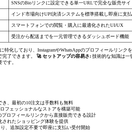
SNSのBioリンクに設定できる単一URLで完全な販売サ
インド市場向けUPI決済システムを標準搭載し即座に支
スマートフォンでの閲覧・購入に最適化されたUI/UX
受注から配送までを一元管理できるダッシュボード機能
売に特化しており、InstagramやWhatsAppのプロフィー
で完了できます。
🚀 セットアップの容易さ:
技術的な知識は一
要です。
でき、最初の10注文は手数料も無料
にプロフェッショナルなストアを構築可能
Facebookのプロフィールリンクから直接販売できる設計
適化されたショッピング体験を提供
ており、追加設定不要で即座に支払い受付開始