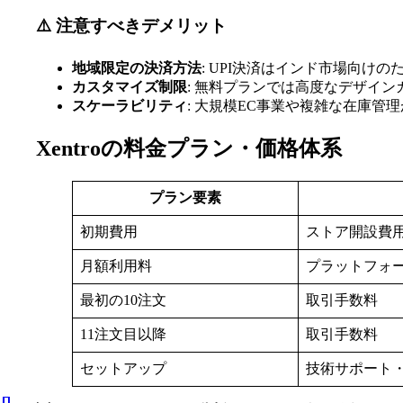
⚠️ 注意すべきデメリット
地域限定の決済方法
: UPI決済はインド市場向け
カスタマイズ制限
: 無料プランでは高度なデザイ
スケーラビリティ
: 大規模EC事業や複雑な在庫管
Xentroの料金プラン・価格体系
プラン要素
初期費用
ストア開設費
月額利用料
プラットフォ
最初の10注文
取引手数料
11注文目以降
取引手数料
セットアップ
技術サポート