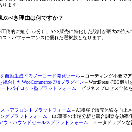
あります。
troを選ぶべき理由は何ですか？
が圧倒的に短く（2分）、SNS販売に特化した設計が最大の強みです
が最もコストパフォーマンスに優れた選択肢となります。
クアプリを自動生成するノーコード開発ツール
– コーディング不要で
– 6つの機能を統合したWooCommerce拡張プラグイン
– WordPressでE
用するオートパイロット型プラットフォーム
– ビジネスプロセス全体
化するストアフロントプラットフォーム
– AI接客で販売体験を向上
タリングプラットフォーム
– EC事業の市場分析と競合調査を効率
捉えるアウトバウンドセールスプラットフォーム
– データドリブン