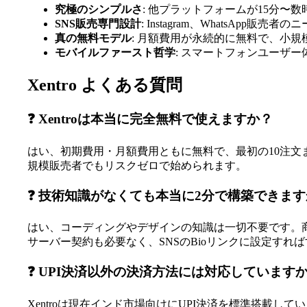
究極のシンプルさ
: 他プラットフォームが15分〜
SNS販売専門設計
: Instagram、WhatsApp販
真の無料モデル
: 月額費用が永続的に無料で、小
モバイルファースト哲学
: スマートフォンユーザ
Xentro よくある質問
❓ Xentroは本当に完全無料で使えますか？
はい、初期費用・月額費用ともに無料で、最初の10注文
規模販売者でもリスクゼロで始められます。
❓ 技術知識がなくても本当に2分で構築できま
はい、コーディングやデザインの知識は一切不要です。
サーバー契約も必要なく、SNSのBioリンクに設定すれ
❓ UPI決済以外の決済方法には対応しています
Xentroは現在インド市場向けにUPI決済を標準搭載