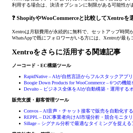
利用する場合は、決済オプションに制限がある可能性が
❓ ShopifyやWooCommerceと比較してXen
Xentroは月額費用が永続的に無料で、セットアップ時間
WhatsAppで既にフォロワーがいる方には、Xentro
Xentroをさらに活用する関連記事
ノーコード・EC構築ツール
RapidNative – AIが自然言語からフルスタッ
Boogie Down Products for WooCommerce 
Devaito – ビジネス全体をAIが自動構築・運
販売支援・顧客管理ツール
Convos – AI音声・チャット接客で販売を自動
REPPL – D2C事業者向けAI市場分析・競合モニ
Sillage – シグナル分析で最適なタイミングを