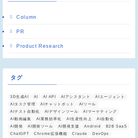
Column
PR
Product Research
タグ
3D生成AI
AI
AI API
AIアシスタント
AIエージェント
AIタスク管理
AIチャットボット
AIツール
AIテスト自動化
AIデザインツール
AIマーケティング
AI動画編集
AI業務効率化
AI生産性向上
AI自動化
AI開発
AI開発ツール
AI開発支援
Android
B2B SaaS
ChatGPT
Chrome拡張機能
Claude
DevOps