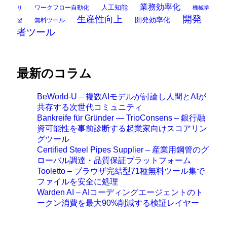
業務効率化
ワークフロー自動化
人工知能
リ
機械学
開発
生産性向上
開発効率化
無料ツール
習
者ツール
最新のコラム
BeWorld-U – 複数AIモデルが討論し人間とAIが
共存する次世代コミュニティ
Bankreife für Gründer — TrioConsens – 銀行融
資可能性を事前診断する起業家向けスコアリン
グツール
Certified Steel Pipes Supplier – 産業用鋼管のグ
ローバル調達・品質保証プラットフォーム
Tooletto – ブラウザ完結型71種無料ツール集で
ファイルを安全に処理
Warden AI – AIコーディングエージェントのト
ークン消費を最大90%削減する検証レイヤー