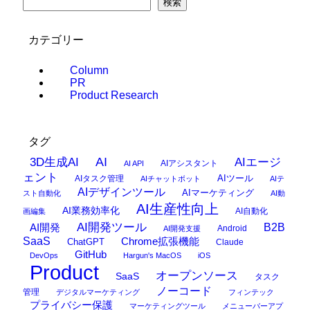
検索
カテゴリー
Column
PR
Product Research
タグ
AI
3D生成AI
AIエージ
AIアシスタント
AI API
ェント
AIタスク管理
AIツール
AIチャットボット
AIテ
AIデザインツール
AIマーケティング
スト自動化
AI動
AI生産性向上
AI業務効率化
AI自動化
画編集
AI開発ツール
AI開発
B2B
Android
AI開発支援
SaaS
Chrome拡張機能
ChatGPT
Claude
GitHub
DevOps
Hargun's MacOS
iOS
Product
オープンソース
SaaS
タスク
ノーコード
管理
デジタルマーケティング
フィンテック
プライバシー保護
マーケティングツール
メニューバーアプ