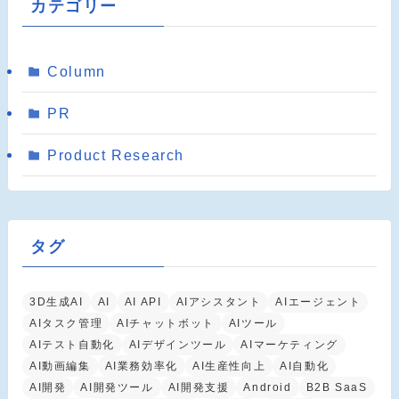
カテゴリー
Column
PR
Product Research
タグ
3D生成AI
AI
AI API
AIアシスタント
AIエージェント
AIタスク管理
AIチャットボット
AIツール
AIテスト自動化
AIデザインツール
AIマーケティング
AI動画編集
AI業務効率化
AI生産性向上
AI自動化
AI開発
AI開発ツール
AI開発支援
Android
B2B SaaS