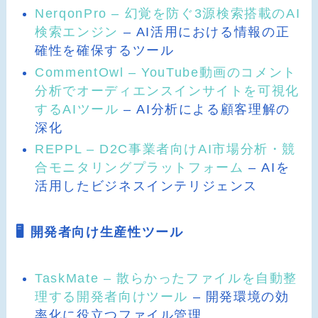
NerqonPro – 幻覚を防ぐ3源検索搭載のAI
検索エンジン
– AI活用における情報の正
確性を確保するツール
CommentOwl – YouTube動画のコメント
分析でオーディエンスインサイトを可視化
するAIツール
– AI分析による顧客理解の
深化
REPPL – D2C事業者向けAI市場分析・競
合モニタリングプラットフォーム
– AIを
活用したビジネスインテリジェンス
🖥️ 開発者向け生産性ツール
TaskMate – 散らかったファイルを自動整
理する開発者向けツール
– 開発環境の効
率化に役立つファイル管理