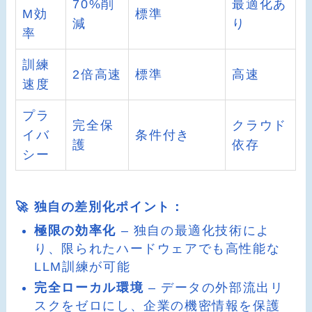
70%削
最適化あ
M効
標準
減
り
率
訓練
2倍高速
標準
高速
速度
プラ
完全保
クラウド
イバ
条件付き
護
依存
シー
🚀 独自の差別化ポイント：
極限の効率化
– 独自の最適化技術によ
り、限られたハードウェアでも高性能な
LLM訓練が可能
完全ローカル環境
– データの外部流出リ
スクをゼロにし、企業の機密情報を保護