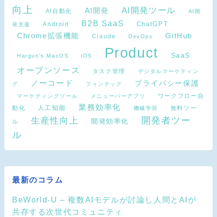
向上
AI開発ツール
AI開発
AI自動化
AI開
B2B SaaS
Android
ChatGPT
発支援
Chrome拡張機能
GitHub
Claude
DevOps
Product
SaaS
Hargun's MacOS
iOS
オープンソース
タスク管理
デジタルマーケティン
ノーコード
プライバシー保護
グ
フィンテック
ワークフロー自
マーケティングツール
メニューバーアプリ
業務効率化
動化
人工知能
無料ツー
機械学習
開発者ツー
生産性向上
開発効率化
ル
ル
最新のコラム
BeWorld-U – 複数AIモデルが討論し人間とAIが
共存する次世代コミュニティ