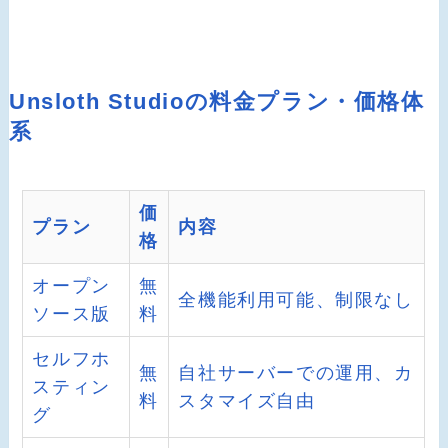
Unsloth Studioの料金プラン・価格体
系
価
プラン
内容
格
オープン
無
全機能利用可能、制限なし
ソース版
料
セルフホ
無
自社サーバーでの運用、カ
スティン
料
スタマイズ自由
グ