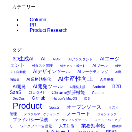
カテゴリー
Column
PR
Product Research
タグ
AI
3D生成AI
AIエージ
AIアシスタント
AI API
ェント
AIタスク管理
AIツール
AIチャットボット
AIテ
AIデザインツール
AIマーケティング
スト自動化
AI動
AI生産性向上
AI業務効率化
AI自動化
画編集
AI開発ツール
AI開発
B2B
Android
AI開発支援
SaaS
Chrome拡張機能
ChatGPT
Claude
GitHub
DevOps
Hargun's MacOS
iOS
Product
オープンソース
SaaS
タスク
ノーコード
管理
デジタルマーケティング
フィンテック
プライバシー保護
マーケティングツール
メニューバーアプ
業務効率化
ワークフロー自動化
人工知能
リ
機械学