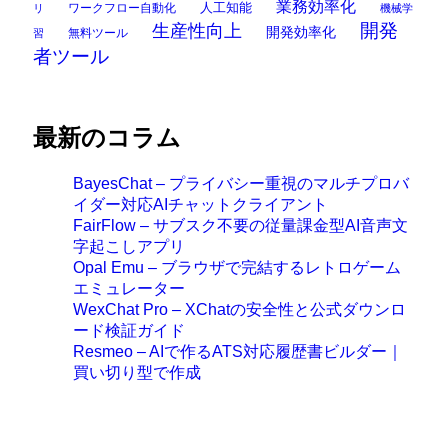
業務効率化
ワークフロー自動化
人工知能
リ
機械学
開発
生産性向上
開発効率化
無料ツール
習
者ツール
最新のコラム
BayesChat – プライバシー重視のマルチプロバ
イダー対応AIチャットクライアント
FairFlow – サブスク不要の従量課金型AI音声文
字起こしアプリ
Opal Emu – ブラウザで完結するレトロゲーム
エミュレーター
WexChat Pro – XChatの安全性と公式ダウンロ
ード検証ガイド
Resmeo – AIで作るATS対応履歴書ビルダー｜
買い切り型で作成