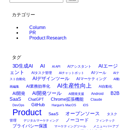
カテゴリー
Column
PR
Product Research
タグ
AI
3D生成AI
AIエージ
AIアシスタント
AI API
ェント
AIタスク管理
AIツール
AIチャットボット
AIテ
AIデザインツール
AIマーケティング
スト自動化
AI動
AI生産性向上
AI業務効率化
AI自動化
画編集
AI開発ツール
AI開発
B2B
Android
AI開発支援
SaaS
Chrome拡張機能
ChatGPT
Claude
GitHub
DevOps
Hargun's MacOS
iOS
Product
オープンソース
SaaS
タスク
ノーコード
管理
デジタルマーケティング
フィンテック
プライバシー保護
マーケティングツール
メニューバーアプ