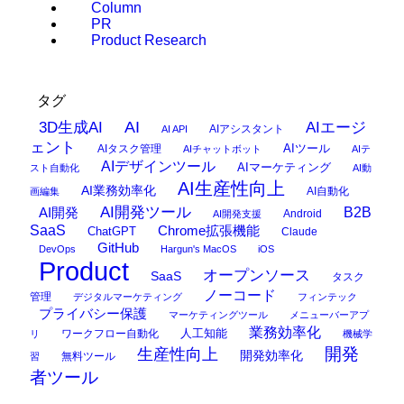
Column
PR
Product Research
タグ
AI
3D生成AI
AIエージ
AIアシスタント
AI API
ェント
AIタスク管理
AIツール
AIチャットボット
AIテ
AIデザインツール
AIマーケティング
スト自動化
AI動
AI生産性向上
AI業務効率化
AI自動化
画編集
AI開発ツール
AI開発
B2B
Android
AI開発支援
SaaS
Chrome拡張機能
ChatGPT
Claude
GitHub
DevOps
Hargun's MacOS
iOS
Product
オープンソース
SaaS
タスク
ノーコード
管理
デジタルマーケティング
フィンテック
プライバシー保護
マーケティングツール
メニューバーアプ
業務効率化
ワークフロー自動化
人工知能
リ
機械学
開発
生産性向上
開発効率化
無料ツール
習
者ツール