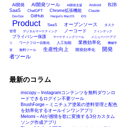
AI開発ツール
AI開発
B2B
Android
AI開発支援
SaaS
Chrome拡張機能
ChatGPT
Claude
GitHub
DevOps
Hargun's MacOS
iOS
Product
オープンソース
SaaS
タスク
ノーコード
管理
デジタルマーケティング
フィンテック
プライバシー保護
マーケティングツール
メニューバーアプ
業務効率化
ワークフロー自動化
人工知能
リ
機械学
開発
生産性向上
開発効率化
無料ツール
習
者ツール
最新のコラム
inscopy – Instagramコンテンツを無料ダウンロ
ードできるログイン不要ツール
BrushForge – ミニチュア塗装の塗料管理と配色
を効率化するオールインワンアプリ
Melomi – AIが感情を歌に変換する3分カスタム
ソング作成アプリ