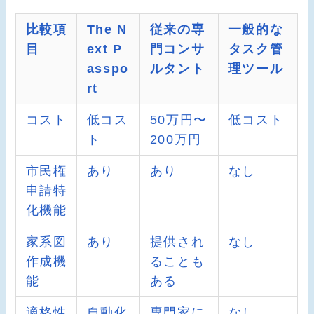
比較項
The N
従来の専
一般的な
目
ext P
門コンサ
タスク管
asspo
ルタント
理ツール
rt
コスト
低コス
50万円〜
低コスト
ト
200万円
市民権
あり
あり
なし
申請特
化機能
家系図
あり
提供され
なし
作成機
ることも
能
ある
適格性
自動化
専門家に
なし