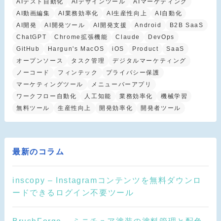
AIテスト自動化
AIデザインツール
AIマーケティング
AI動画編集
AI業務効率化
AI生産性向上
AI自動化
AI開発
AI開発ツール
AI開発支援
Android
B2B SaaS
ChatGPT
Chrome拡張機能
Claude
DevOps
GitHub
Hargun's MacOS
iOS
Product
SaaS
オープンソース
タスク管理
デジタルマーケティング
ノーコード
フィンテック
プライバシー保護
マーケティングツール
メニューバーアプリ
ワークフロー自動化
人工知能
業務効率化
機械学習
無料ツール
生産性向上
開発効率化
開発者ツール
最新のコラム
inscopy – Instagramコンテンツを無料ダウンロ
ードできるログイン不要ツール