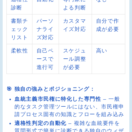
診断
よる判断
書類チ
パーソ
カスタマ
自分で作
ェック
ナライ
イズ対応
成が必要
リスト
ズ対応
柔軟性
自己ペ
スケジュ
高い
ースで
ール調整
進行可
が必要
🎯 独自の強みとポジショニング：
血統主義市民権に特化した専門性
– 一般
的なタスク管理ツールにはない、市民権申
請プロセス固有の知識とフローを組み込み
適格性判定の自動化
– 複雑な血統要件を
質問形式で簡単に診断できる独自のウィザ