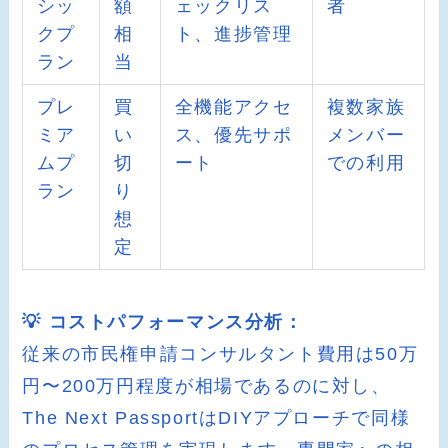
シッ
額
ェックリス
者
クプ
相
ト、進捗管理
ラン
当
プレ
買
全機能アクセ
複数家族
ミア
い
ス、優先サポ
メンバー
ムプ
切
ート
での利用
ラン
り
想
定
💡 コストパフォーマンス分析：
従来の市民権申請コンサルタント費用は50万
円〜200万円程度が相場であるのに対し、
The Next PassportはDIYアプローチで同様