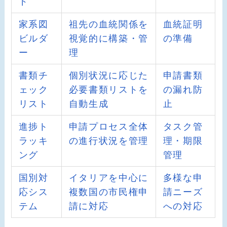
ド
家系図
祖先の血統関係を
血統証明
ビルダ
視覚的に構築・管
の準備
ー
理
書類チ
個別状況に応じた
申請書類
ェック
必要書類リストを
の漏れ防
リスト
自動生成
止
進捗ト
申請プロセス全体
タスク管
ラッキ
の進行状況を管理
理・期限
ング
管理
国別対
イタリアを中心に
多様な申
応シス
複数国の市民権申
請ニーズ
テム
請に対応
への対応