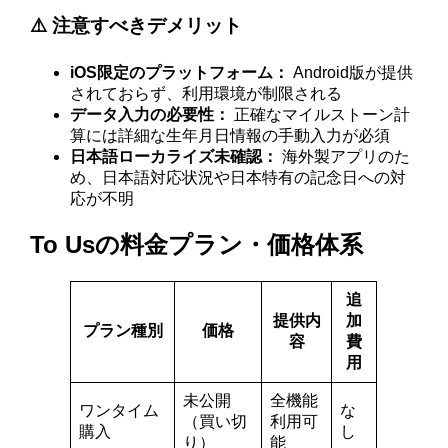
⚠️ 注意すべきデメリット
iOS限定のプラットフォーム：
Android版が提供
されておらず、利用環境が制限される
データ入力の必要性：
正確なマイルストーン計
算には詳細な生年月日情報の手動入力が必須
日本語ローカライズ未確認：
海外製アプリのた
め、日本語対応状況や日本特有の記念日への対
応が不明
To Usの料金プラン・価格体系
追
提供内
加
プラン種別
価格
容
費
用
未公開
全機能
ワンタイム
な
（買い切
利用可
購入
し
り）
能