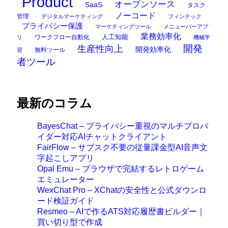
Product
オープンソース
SaaS
タスク
ノーコード
管理
デジタルマーケティング
フィンテック
プライバシー保護
マーケティングツール
メニューバーアプ
業務効率化
ワークフロー自動化
人工知能
リ
機械学
開発
生産性向上
開発効率化
無料ツール
習
者ツール
最新のコラム
BayesChat – プライバシー重視のマルチプロバ
イダー対応AIチャットクライアント
FairFlow – サブスク不要の従量課金型AI音声文
字起こしアプリ
Opal Emu – ブラウザで完結するレトロゲーム
エミュレーター
WexChat Pro – XChatの安全性と公式ダウンロ
ード検証ガイド
Resmeo – AIで作るATS対応履歴書ビルダー｜
買い切り型で作成