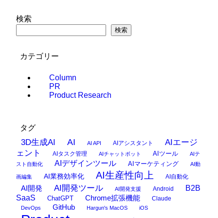
検索
検索
カテゴリー
Column
PR
Product Research
タグ
AI
3D生成AI
AIエージ
AIアシスタント
AI API
ェント
AIタスク管理
AIツール
AIチャットボット
AIテ
AIデザインツール
AIマーケティング
スト自動化
AI動
AI生産性向上
AI業務効率化
AI自動化
画編集
AI開発ツール
AI開発
B2B
Android
AI開発支援
SaaS
Chrome拡張機能
ChatGPT
Claude
GitHub
DevOps
Hargun's MacOS
iOS