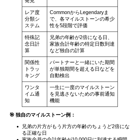
発見
レア度
CommonからLegendaryま
分類シ
で、各マイルストーンの希少
ステム
性を5段階で評価
特殊記
兄弟の年齢が2倍になる日、
念日計
家族合計年齢の特定日数到達
算
など独自の計算
関係性
パートナーと一緒にいた期間
トラッ
が単独期間を超える日などを
キング
自動検出
ワンタ
一生に一度のマイルストーン
イム通
を見逃さないための事前通知
知
機能
🎯 独自のマイルストーン例：
兄弟の片方がもう片方の年齢のちょうど2倍にな
る正確な日
家族全員の合計年齢が10,000日に到達する瞬間