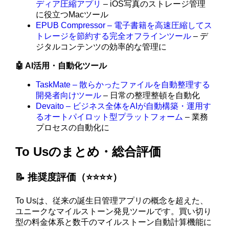
ディア圧縮アプリ
– iOS写真のストレージ管理
に役立つMacツール
EPUB Compressor – 電子書籍を高速圧縮してス
トレージを節約する完全オフラインツール
– デ
ジタルコンテンツの効率的な管理に
🤖 AI活用・自動化ツール
TaskMate – 散らかったファイルを自動整理する
開発者向けツール
– 日常の整理整頓を自動化
Devaito – ビジネス全体をAIが自動構築・運用す
るオートパイロット型プラットフォーム
– 業務
プロセスの自動化に
To Usのまとめ・総合評価
📝 推奨度評価（⭐️⭐️⭐️⭐️）
To Usは、従来の誕生日管理アプリの概念を超えた、
ユニークなマイルストーン発見ツールです。買い切り
型の料金体系と数千のマイルストーン自動計算機能に