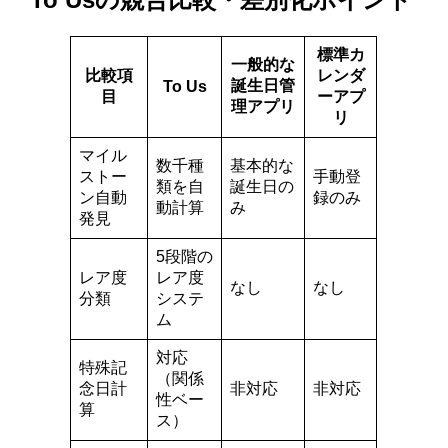
標準カ
一般的な
比較項
レンダ
誕生日管
To Us
目
ーアプ
理アプリ
リ
マイル
数千種
基本的な
ストー
手動登
類を自
誕生日の
ン自動
録のみ
動計算
み
発見
5段階の
レア度
レア度
なし
なし
分類
システ
ム
対応
特殊記
（関係
念日計
非対応
非対応
性ベー
算
ス）