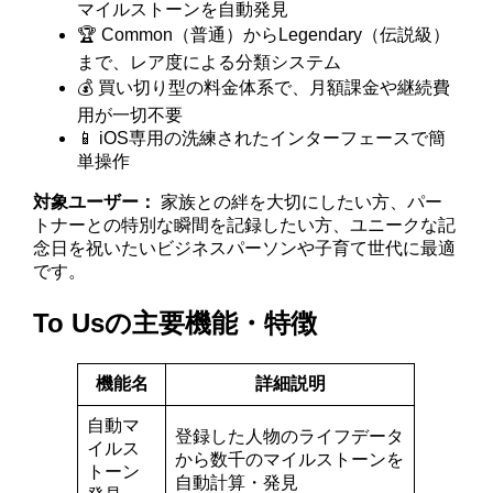
マイルストーンを自動発見
🏆 Common（普通）からLegendary（伝説級）
まで、レア度による分類システム
💰 買い切り型の料金体系で、月額課金や継続費
用が一切不要
📱 iOS専用の洗練されたインターフェースで簡
単操作
対象ユーザー：
家族との絆を大切にしたい方、パー
トナーとの特別な瞬間を記録したい方、ユニークな記
念日を祝いたいビジネスパーソンや子育て世代に最適
です。
To Usの主要機能・特徴
機能名
詳細説明
自動マ
登録した人物のライフデータ
イルス
から数千のマイルストーンを
トーン
自動計算・発見