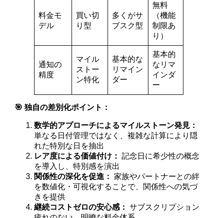
無料
料金モ
買い切
多くがサ
（機能
デル
り型
ブスク型
制限あ
り）
基本的
マイル
基本的な
通知の
なリマ
ストー
リマイン
精度
インダ
ン特化
ダー
ー
🎯 独自の差別化ポイント：
数学的アプローチによるマイルストーン発見：
単なる日付管理ではなく、複雑な計算により隠
れた特別な日を抽出
レア度による価値付け：
記念日に希少性の概念
を導入し、特別感を演出
関係性の深化を促進：
家族やパートナーとの絆
を数値化・可視化することで、関係性への気づ
きを提供
継続コストゼロの安心感：
サブスクリプション
疲れのない、明瞭な料金体系