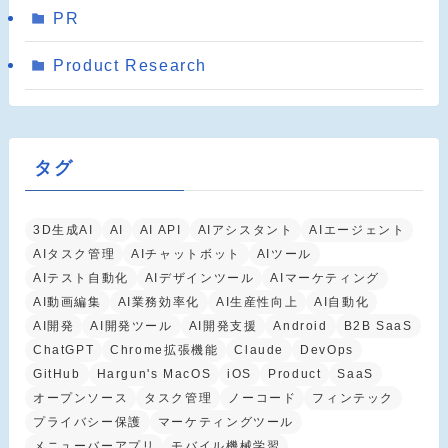
PR
Product Research
タグ
3D生成AI
AI
AI API
AIアシスタント
AIエージェント
AIタスク管理
AIチャットボット
AIツール
AIテスト自動化
AIデザインツール
AIマーケティング
AI動画編集
AI業務効率化
AI生産性向上
AI自動化
AI開発
AI開発ツール
AI開発支援
Android
B2B SaaS
ChatGPT
Chrome拡張機能
Claude
DevOps
GitHub
Hargun's MacOS
iOS
Product
SaaS
オープンソース
タスク管理
ノーコード
フィンテック
プライバシー保護
マーケティングツール
メニューバーアプリ
モバイル機械学習