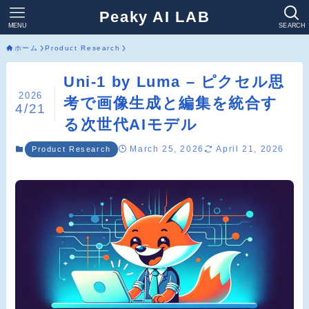
Peaky AI LAB
MENU
SEARCH
ホーム
Product Research
Uni-1 by Luma – ピクセル思
2026
考で画像生成と編集を統合す
4/21
る次世代AIモデル
March 25, 2026
April 21, 2026
Product Research