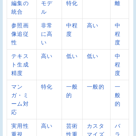
編集の
モデ
特化
離
統合
ル
参照画
非常
中程
高い
中
像追従
に高
度
程
性
い
度
テキス
高い
低い
低い
中
ト生成
程
精度
度
マン
特化
一般
一般的
一
ガ・ミ
的
般
ーム対
的
応
実用性
高い
芸術
カスタ
バ
重視
性重
マイズ
ラ