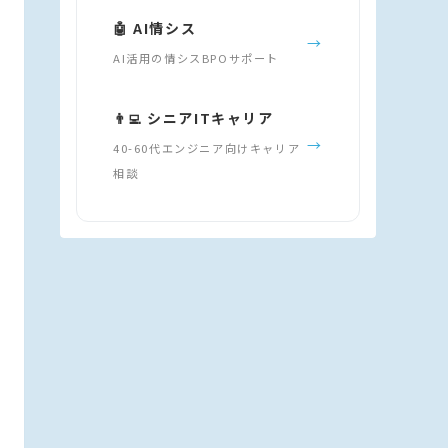
🤖 AI情シス
→
AI活用の情シスBPOサポート
👨‍💻 シニアITキャリア
→
40-60代エンジニア向けキャリア
相談