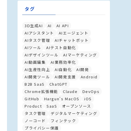
タグ
3D生成AI
AI
AI API
AIアシスタント
AIエージェント
AIタスク管理
AIチャットボット
AIツール
AIテスト自動化
AIデザインツール
AIマーケティング
AI動画編集
AI業務効率化
AI生産性向上
AI自動化
AI開発
AI開発ツール
AI開発支援
Android
B2B SaaS
ChatGPT
Chrome拡張機能
Claude
DevOps
GitHub
Hargun's MacOS
iOS
Product
SaaS
オープンソース
タスク管理
デジタルマーケティング
ノーコード
フィンテック
プライバシー保護