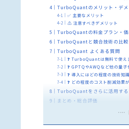
TurboQuantのメリット・デ
✅ 主要なメリット
⚠️ 注意すべきデメリット
TurboQuantの料金プラン・
TurboQuantと競合技術の比較
TurboQuant よくある質問
❓ TurboQuantは無料で使
❓ GPTQやAWQなど他の量
❓ 導入にはどの程度の技術知
❓ どの程度のコスト削減効果
TurboQuantをさらに活用す
まとめ・総合評価