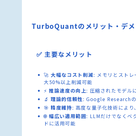
TurboQuantのメリット・デ
✅ 主要なメリット
🚀
大幅なコスト削減
: メモリとスト
大50%以上削減可能
⚡
推論速度の向上
: 圧縮されたモデ
🔬
理論的信頼性
: Google Res
🎯
精度維持
: 高度な量子化技術によ
🌐
幅広い適用範囲
: LLMだけでなく
ドに活用可能