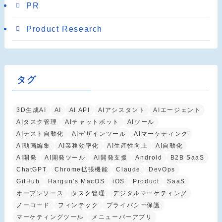
PR
Product Research
タグ
3D生成AI
AI
AI API
AIアシスタント
AIエージェント
AIタスク管理
AIチャットボット
AIツール
AIテスト自動化
AIデザインツール
AIマーケティング
AI動画編集
AI業務効率化
AI生産性向上
AI自動化
AI開発
AI開発ツール
AI開発支援
Android
B2B SaaS
ChatGPT
Chrome拡張機能
Claude
DevOps
GitHub
Hargun's MacOS
iOS
Product
SaaS
オープンソース
タスク管理
デジタルマーケティング
ノーコード
フィンテック
プライバシー保護
マーケティングツール
メニューバーアプリ