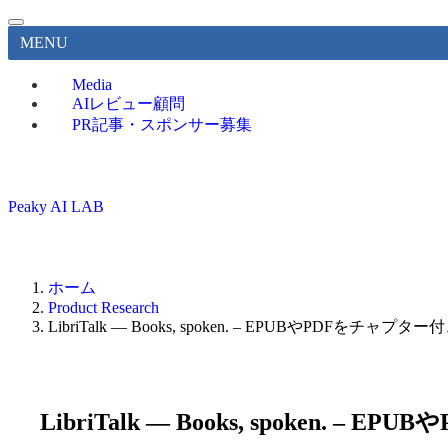
MENU
Media
AIレビュー顧問
PR記事・スポンサー募集
Peaky AI LAB
ホーム
Product Research
LibriTalk — Books, spoken. – EPUBやPDF
LibriTalk — Books, spoke