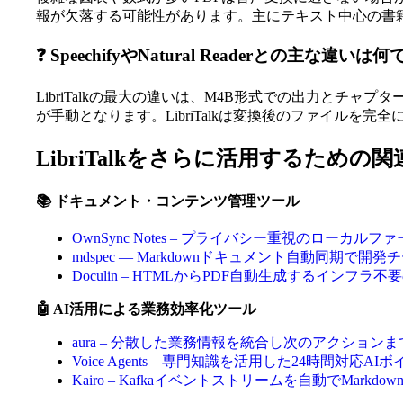
報が欠落する可能性があります。主にテキスト中心の書
❓ SpeechifyやNatural Readerとの主な違いは
LibriTalkの最大の違いは、M4B形式での出力とチャプター
が手動となります。LibriTalkは変換後のファイル
LibriTalkをさらに活用するための
📚 ドキュメント・コンテンツ管理ツール
OwnSync Notes – プライバシー重視のローカルフ
mdspec — Markdownドキュメント自動同期で
Doculin – HTMLからPDF自動生成するインフラ不
🤖 AI活用による業務効率化ツール
aura – 分散した業務情報を統合し次のアクション
Voice Agents – 専門知識を活用した24時間対
Kairo – Kafkaイベントストリームを自動でMarkd