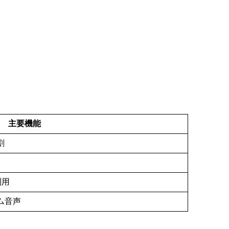
主要機能
割
利用
ム音声