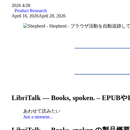
2026
4/28
Product Research
April 16, 2026
April 28, 2026
LibriTalk — Books, spoke
あわせて読みたい
Just a moment...