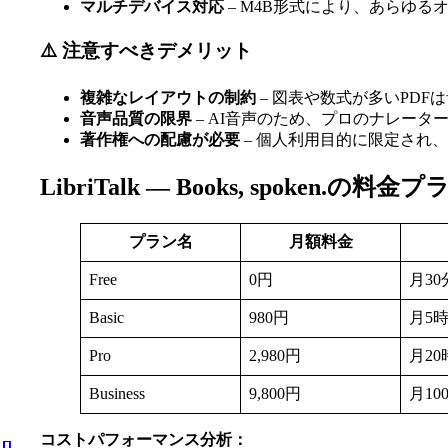
マルチデバイス対応
– M4B形式により、あらゆ
⚠️ 注意すべきデメリット
複雑なレイアウトの制約
– 図表や数式が多いPD
音声品質の限界
– AI音声のため、プロのナレータ
著作権への配慮が必要
– 個人利用目的に限定され
LibriTalk — Books, spoken.の料金プ
プラン名
月額料金
Free
0円
月30
Basic
980円
月5
Pro
2,980円
月20
Business
9,800円
月10
コストパフォーマンス分析：