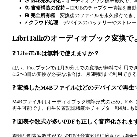
🎯
M4B形式特化
– オーディオブック標準形式で、
📚
書籍構造の保持
– EPUBのチャプター情報を
💾
完全所有権
– 変換後のファイルを永久保存でき
⚡
クラウド処理
– デバイスのバッテリーやストレ
LibriTalkのオーディオブック変換
❓ LibriTalkは無料で使えますか？
はい、Freeプランでは月30分までの変換が無料で利
に2〜3冊の変換が必要な場合は、月5時間まで利用できるB
❓ 変換したM4Bファイルはどのデバイスで再生
M4Bファイルはオーディオブック標準形式のため、iOS（App
再生可能です。再生位置記憶機能やチャプター移動にも
❓ 図表や数式が多いPDFも正しく音声化されま
複雑な図表や数式が多いPDFは音声変換に適さない場合が