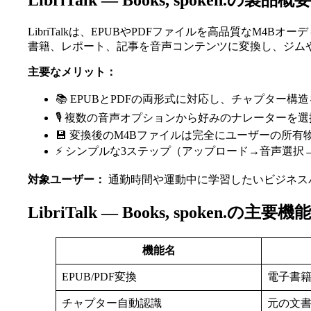
LibriTalk — Books, spoken.の製品概要
LibriTalkは、EPUBやPDFファイルを高品質なM
書籍、レポート、記事を音声コンテンツに変換し、ジム
主要なメリット：
📚 EPUBとPDFの両形式に対応し、チャプター構
🎙️ 複数の音声オプションから好みのナレーターを
💾 変換後のM4Bファイルは完全にユーザーの所有
⚡ シンプルな3ステップ（アップロード→音声選択
対象ユーザー：
通勤時間や運動中に学習したいビジネス
LibriTalk — Books, spoken.の主要機能
機能名
EPUB/PDF変換
電子書籍
チャプター自動認識
元の文