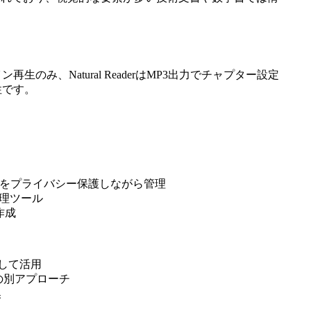
生のみ、Natural ReaderはMP3出力でチャプター設定
性です。
モをプライバシー保護しながら管理
管理ツール
作成
して活用
の別アプローチ
換