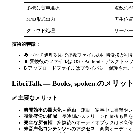
多様な音声選択
複数のA
M4B形式出力
再生位
クラウド処理
サーバ
技術的特徴：
🔄 バッチ処理対応で複数ファイルの同時変換が可
📱 変換後のファイルはiOS・Android・デスクト
🔒 アップロードファイルはプライバシー保護され
LibriTalk — Books, spoken.
✅ 主要なメリット
時間効率の最大化
– 通勤・運動・家事中に書籍や
視覚疲労の軽減
– 長時間のスクリーン作業後も目
完全な所有権
– 変換後のオーディオブックは永久
未音声化コンテンツへのアクセス
– 商業オーディ