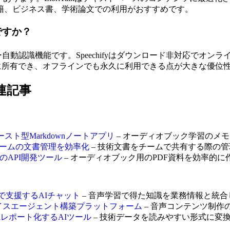
籍、ビジネス書、学術論文での利用がおすすめです。
何ですか？
自動認識機能です。Speechifyはダウンロード非対応でオンライン再
を完全に所有でき、オフラインでも永久に利用できる点が大きな優位
関連記事
ァースト型Markdownノートアプリ
– オーディオブック学習のメ
開発チームの文書管理を効率化
– 技術文書をチームで共有する際の
要のAPI開発ツール
– オーディオブック用のPDF資料を効率的に
まで支援するAIチャット
– 音声学習で得た知識を業務情報と統合
応AIボイスエージェント構築プラットフォーム
– 音声コンテンツ制作
ownレポート化するAIツール
– 技術データを読みやすい形式に変