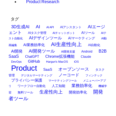
Product Research
タグ
AI
3D生成AI
AIエージ
AIアシスタント
AI API
ェント
AIタスク管理
AIツール
AIチャットボット
AIテ
AIデザインツール
AIマーケティング
スト自動化
AI動
AI生産性向上
AI業務効率化
AI自動化
画編集
AI開発ツール
AI開発
B2B
Android
AI開発支援
SaaS
Chrome拡張機能
ChatGPT
Claude
GitHub
DevOps
Hargun's MacOS
iOS
Product
オープンソース
SaaS
タスク
ノーコード
管理
デジタルマーケティング
フィンテック
プライバシー保護
マーケティングツール
メニューバーアプ
業務効率化
ワークフロー自動化
人工知能
リ
機械学
開発
生産性向上
開発効率化
無料ツール
習
者ツール