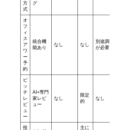
方
グ
式
オ
フ
ィ
ス
統合機
別途調整
ア
なし
なし
能あり
が必要
ワ
ー
予
約
ピ
ッ
チ
AI+専門
限定
レ
家レビ
なし
なし
的
ビ
ュー
ュ
ー
投
主に