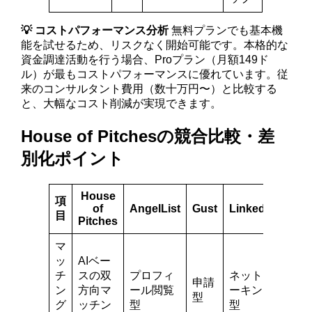
💡 コストパフォーマンス分析
無料プランでも基本機
能を試せるため、リスクなく開始可能です。本格的な
資金調達活動を行う場合、Proプラン（月額149ド
ル）が最もコストパフォーマンスに優れています。従
来のコンサルタント費用（数十万円〜）と比較する
と、大幅なコスト削減が実現できます。
House of Pitchesの競合比較・差
別化ポイント
House
項
of
AngelList
Gust
LinkedIn
目
Pitches
マ
ッ
AIベー
チ
スの双
プロフィ
ネットワ
申請
ン
方向マ
ール閲覧
ーキング
型
グ
ッチン
型
型