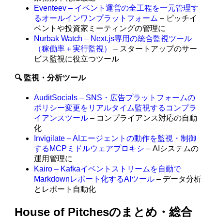
Eventeev – イベント運営の全工程を一元管理す
るオールインワンプラットフォーム
– ピッチイ
ベントや投資家ミーティングの管理に
Nurbak Watch – Next.js専用の統合監視ツール
（稼働率＋実行監視）
– スタートアップのサー
ビス監視に役立つツール
🔍 監視・分析ツール
AuditSocials – SNS・広告プラットフォームの
ポリシー変更をリアルタイム監視するコンプラ
イアンスツール
– コンプライアンス対応の自動
化
Invigilate – AIエージェントの動作を監視・制御
するMCPミドルウェアプロキシ
– AIシステムの
運用管理に
Kairo – Kafkaイベントストリームを自動で
Markdownレポート化するAIツール
– データ分析
とレポート自動化
House of Pitchesのまとめ・総合