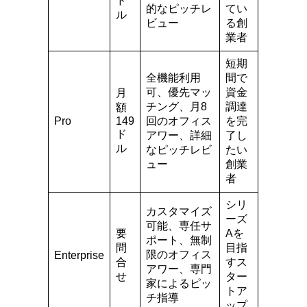
ド
的なピッチレ
てい
ル
ビュー
る創
業者
短期
全機能利用
間で
可、優先マッ
資金
月
チング、月8
調達
額
Pro
149
回のオフィス
を完
ド
アワー、詳細
了し
ル
なピッチレビ
たい
ュー
創業
者
シリ
カスタマイズ
ーズ
可能、専任サ
要
Aを
ポート、無制
問
目指
限のオフィス
Enterprise
合
すス
アワー、専門
せ
ター
家によるピッ
トア
チ指導
ップ