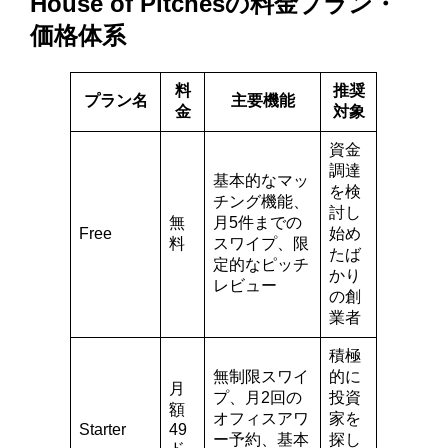
House of Pitchesの料金プラン・
価格体系
料
推奨
プラン名
主要機能
金
対象
資金
調達
基本的なマッ
を検
チング機能、
討し
無
月5件までの
Free
始め
料
スワイプ、限
たば
定的なピッチ
かり
レビュー
の創
業者
積極
無制限スワイ
的に
月
プ、月2回の
投資
額
オフィスアワ
家を
Starter
49
ー予約、基本
探し