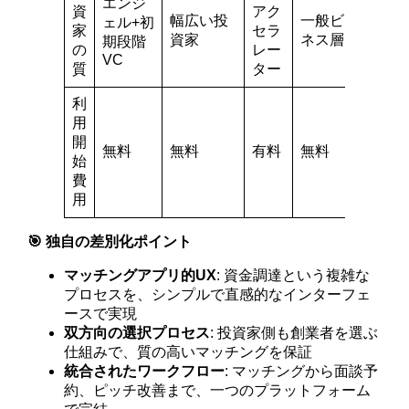
エンジ
資
アク
幅広い投
一般ビジ
ェル+初
家
セラ
資家
ネス層
期段階
の
レー
VC
質
ター
利
用
開
無料
無料
有料
無料
始
費
用
🎯 独自の差別化ポイント
マッチングアプリ的UX
: 資金調達という複雑な
プロセスを、シンプルで直感的なインターフェ
ースで実現
双方向の選択プロセス
: 投資家側も創業者を選ぶ
仕組みで、質の高いマッチングを保証
統合されたワークフロー
: マッチングから面談予
約、ピッチ改善まで、一つのプラットフォーム