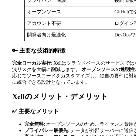
プライバシー保護
接続情報
オープンソース
GitH
アカウント不要
ログイン
開発者向け最適化
DevO
🔑 主要な技術的特徴
完全ローカル実行
: Xellはクラウドベースのサービ
洩リスクを大幅に削減します。
オープンソースの透明性
応じてソースコードをカスタマイズし、独自の要件に対
に統合できる設計となっています。
Xellのメリット・デメリット
✅ 主要なメリット
完全無料
: オープンソースのため、ライセンス費用
プライバシー最優先
: データが外部サーバーに送