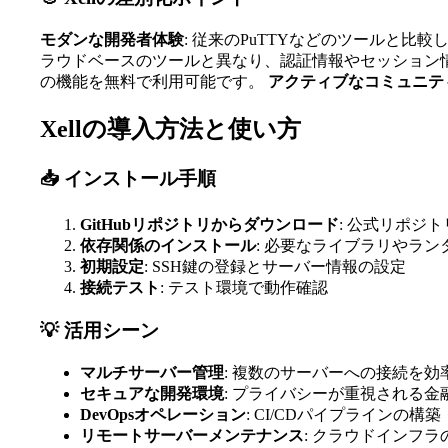
モダンな開発者体験
: 従来のPuTTYなどのツールと
ラウドベースのツールと異なり、認証情報やセッション
の機能を無料で利用可能です。
アクティブなコミュニテ
Xellの導入方法と使い方
📥 インストール手順
GitHubリポジトリからダウンロード
: 公式リポジ
依存関係のインストール
: 必要なライブラリやラン
初期設定
: SSH鍵の登録とサーバー情報の設定
接続テスト
: テスト環境で動作確認
💡 活用シーン
マルチサーバー管理
: 複数のサーバーへの接続を効
セキュアな開発環境
: プライバシーが重視される金
DevOpsオペレーション
: CI/CDパイプラインの構
リモートサーバーメンテナンス
: クラウドインフ