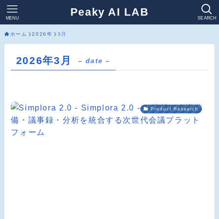
Peaky AI LAB
MENU
SEARCH
ホーム
2026年
3月
2026年3月
– date –
Product Research