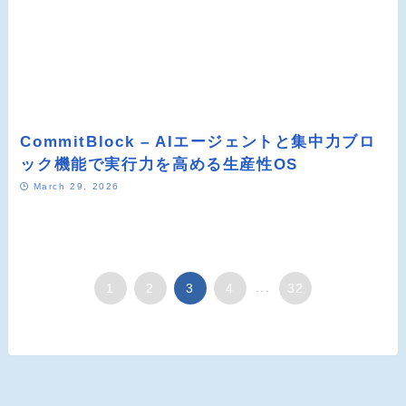
CommitBlock – AIエージェントと集中力ブロ
ック機能で実行力を高める生産性OS
March 29, 2026
1
2
3
4
...
32