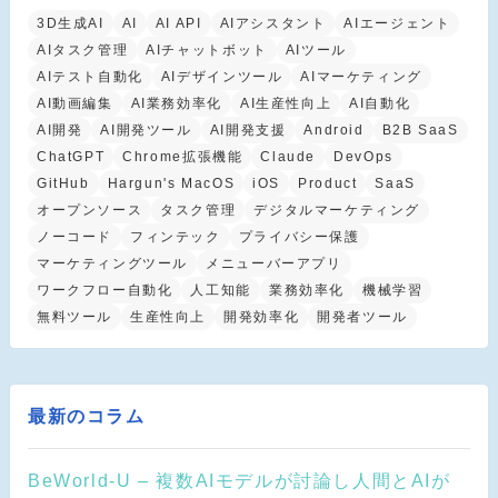
3D生成AI
AI
AI API
AIアシスタント
AIエージェント
AIタスク管理
AIチャットボット
AIツール
AIテスト自動化
AIデザインツール
AIマーケティング
AI動画編集
AI業務効率化
AI生産性向上
AI自動化
AI開発
AI開発ツール
AI開発支援
Android
B2B SaaS
ChatGPT
Chrome拡張機能
Claude
DevOps
GitHub
Hargun's MacOS
iOS
Product
SaaS
オープンソース
タスク管理
デジタルマーケティング
ノーコード
フィンテック
プライバシー保護
マーケティングツール
メニューバーアプリ
ワークフロー自動化
人工知能
業務効率化
機械学習
無料ツール
生産性向上
開発効率化
開発者ツール
最新のコラム
BeWorld-U – 複数AIモデルが討論し人間とAIが