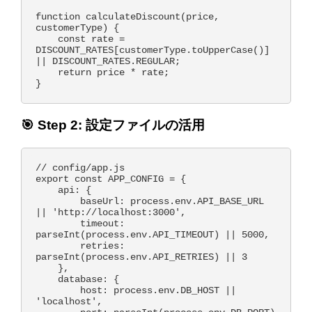
function calculateDiscount(price, 
customerType) {

    const rate = 
DISCOUNT_RATES[customerType.toUpperCase()] 
|| DISCOUNT_RATES.REGULAR;

    return price * rate;

🎯 Step 2: 設定ファイルの活用
// config/app.js

export const APP_CONFIG = {

    api: {

        baseUrl: process.env.API_BASE_URL 
|| 'http://localhost:3000',

        timeout: 
parseInt(process.env.API_TIMEOUT) || 5000,

        retries: 
parseInt(process.env.API_RETRIES) || 3

    },

    database: {

        host: process.env.DB_HOST || 
'localhost',
