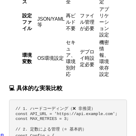
ス
全
定
アプ
設定
再ビ
ファイ
リケ
JSON/YAML
ファ
ルド
ル管理
ーシ
等
イル
不要
が必要
ョン
設定
セキ
機密
ュ
情
デプロ
環境
ア、
報、
OS環境設定
イ時設
変数
環境
環境
定必要
別対
依存
応
設定
💻 具体的な実装比較
// 1. ハードコーディング（❌ 非推奨）

const API_URL = 'https://api.example.com';

const MAX_RETRIES = 3;

// 2. 定数による管理（⭐ 基本的）

const Config = {
