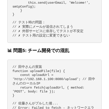
        this.send(userEmail, 'Welcome!', 
smtpConfig);

    }

}

// テスト時の問題：

// ✗ 実際にメールが送信されてしまう

// ✗ 外部サービスに依存してテストが不安定

📊 問題5: チーム開発での混乱
// 田中さんの実装

function uploadFile(file) {

    const uploadUrl = 
'http://192.168.1.100:8080/upload'; // 田中
さんのローカルIP

    return fetch(uploadUrl, { method: 
'POST', body: file });

}

// 佐藤さんがプルした後...

// Error: Failed to fetch - ネットワークエラ