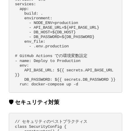
services:

  app:

    build: .

    environment:

      - NODE_ENV=production

      - API_BASE_URL=${API_BASE_URL}

      - DB_HOST=${DB_HOST}

      - DB_PASSWORD=${DB_PASSWORD}

    env_file:

      - .env.production

# GitHub Actions での環境変数設定

- name: Deploy to Production

  env:

    API_BASE_URL: ${{ secrets.API_BASE_URL 
}}

    DB_PASSWORD: ${{ secrets.DB_PASSWORD }}

🛡️ セキュリティ対策
// セキュリティのベストプラクティス

class SecurityConfig {
