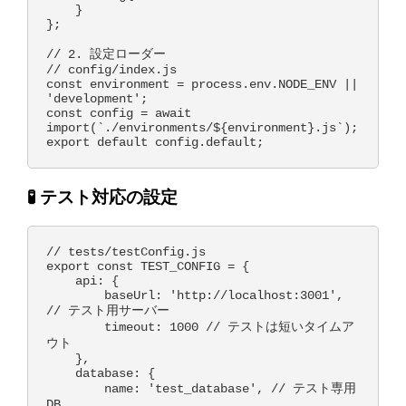
    }

};

// 2. 設定ローダー

// config/index.js

const environment = process.env.NODE_ENV || 
'development';

const config = await 
import(`./environments/${environment}.js`);

🧪 テスト対応の設定
// tests/testConfig.js

export const TEST_CONFIG = {

    api: {

        baseUrl: 'http://localhost:3001', 
// テスト用サーバー

        timeout: 1000 // テストは短いタイムア
ウト

    },

    database: {

        name: 'test_database', // テスト専用
DB
