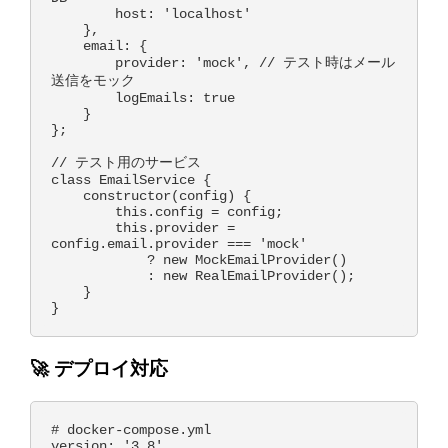
        host: 'localhost'

    },

    email: {

        provider: 'mock', // テスト時はメール
送信をモック

        logEmails: true

    }

};

// テスト用のサービス

class EmailService {

    constructor(config) {

        this.config = config;

        this.provider = 
config.email.provider === 'mock' 

            ? new MockEmailProvider() 

            : new RealEmailProvider();

    }

🚀 デプロイ対応
# docker-compose.yml

version: '3.8'
