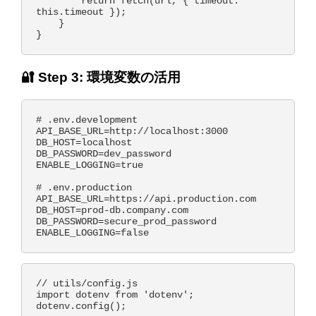
        return fetch(url, { timeout: 
this.timeout });

    }

🔐 Step 3: 環境変数の活用
# .env.development

API_BASE_URL=http://localhost:3000

DB_HOST=localhost

DB_PASSWORD=dev_password

ENABLE_LOGGING=true

# .env.production  

API_BASE_URL=https://api.production.com

DB_HOST=prod-db.company.com

DB_PASSWORD=secure_prod_password

// utils/config.js

import dotenv from 'dotenv';

dotenv.config();
