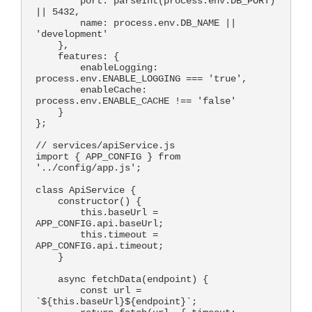
        port: parseInt(process.env.DB_PORT) 
|| 5432,

        name: process.env.DB_NAME || 
'development'

    },

    features: {

        enableLogging: 
process.env.ENABLE_LOGGING === 'true',

        enableCache: 
process.env.ENABLE_CACHE !== 'false'

    }

};

// services/apiService.js

import { APP_CONFIG } from 
'../config/app.js';

class ApiService {

    constructor() {

        this.baseUrl = 
APP_CONFIG.api.baseUrl;

        this.timeout = 
APP_CONFIG.api.timeout;

    }

    async fetchData(endpoint) {

        const url = 
`${this.baseUrl}${endpoint}`;
