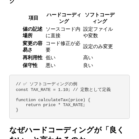
グ
ハードコーディ
ソフトコーデ
項目
ング
ィング
値の記述
ソースコード内
設定ファイル
場所
に直接
や変数
変更の容
コード修正が必
設定のみ変更
易さ
要
再利用性
低い
高い
保守性
悪い
良い
// ✅ ソフトコーディングの例

const TAX_RATE = 1.10; // 定数として定義

function calculateTax(price) {

    return price * TAX_RATE;

なぜハードコーディングが「良く