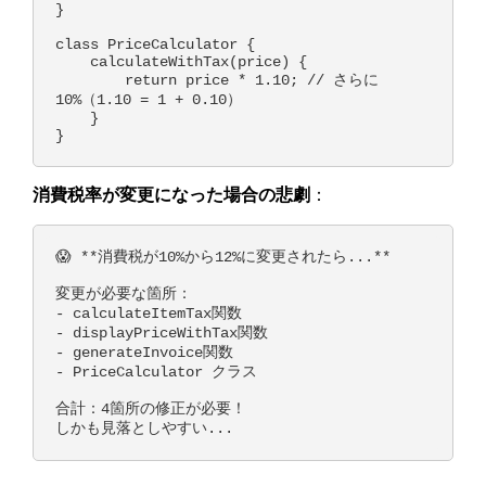
}

class PriceCalculator {

    calculateWithTax(price) {

        return price * 1.10; // さらに
10%（1.10 = 1 + 0.10）

    }

消費税率が変更になった場合の悲劇
：
😱 **消費税が10%から12%に変更されたら...**

変更が必要な箇所：

- calculateItemTax関数

- displayPriceWithTax関数  

- generateInvoice関数

- PriceCalculator クラス

合計：4箇所の修正が必要！
