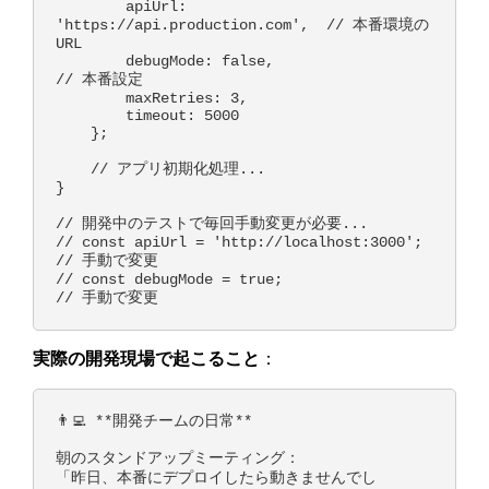
        apiUrl: 
'https://api.production.com',  // 本番環境の
URL

        debugMode: false,                      
// 本番設定

        maxRetries: 3,

        timeout: 5000

    };

    // アプリ初期化処理...

}

// 開発中のテストで毎回手動変更が必要...

// const apiUrl = 'http://localhost:3000'; 
// 手動で変更

// const debugMode = true;                 
実際の開発現場で起こること
：
👨‍💻 **開発チームの日常**

朝のスタンドアップミーティング：

「昨日、本番にデプロイしたら動きませんでし