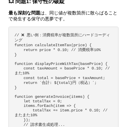
💥 問題1: 保守性の破綻
最も深刻な問題
は、同じ値が複数箇所に散らばること
で発生する保守の悪夢です。
// ❌ 悪い例：消費税率が複数箇所にハードコーディ
ング

function calculateItemTax(price) {

    return price * 0.10; // 消費税率10%

}

function displayPriceWithTax(basePrice) {

    const taxAmount = basePrice * 0.10; // 
また10%

    const total = basePrice + taxAmount;

    return `合計: ${total}円（税込）`;

}

function generateInvoice(items) {

    let totalTax = 0;

    items.forEach(item => {

        totalTax += item.price * 0.10; // 
またまた10%

    });

    // 請求書生成処理...
