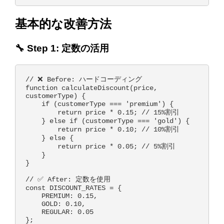
基本的な改善方法
🔧 Step 1: 定数の活用
// ❌ Before: ハードコーディング

function calculateDiscount(price, 
customerType) {

    if (customerType === 'premium') {

        return price * 0.15; // 15%割引

    } else if (customerType === 'gold') {

        return price * 0.10; // 10%割引

    } else {

        return price * 0.05; // 5%割引

    }

}

// ✅ After: 定数を使用

const DISCOUNT_RATES = {

    PREMIUM: 0.15,

    GOLD: 0.10,

    REGULAR: 0.05

};
