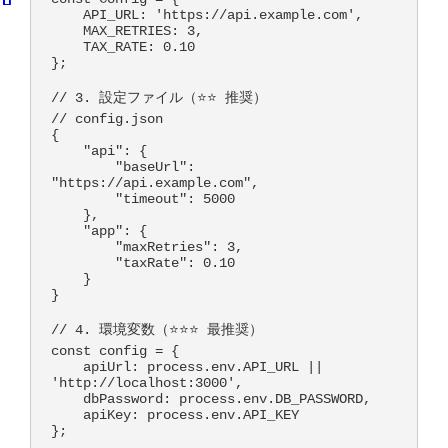
    API_URL: 'https://api.example.com',

    MAX_RETRIES: 3,

    TAX_RATE: 0.10

};

// 3. 設定ファイル（⭐⭐ 推奨）

// config.json

{

    "api": {

        "baseUrl": 
"https://api.example.com",

        "timeout": 5000

    },

    "app": {

        "maxRetries": 3,

        "taxRate": 0.10

    }

}

// 4. 環境変数（⭐⭐⭐ 最推奨）

const config = {

    apiUrl: process.env.API_URL || 
'http://localhost:3000',

    dbPassword: process.env.DB_PASSWORD,

    apiKey: process.env.API_KEY
