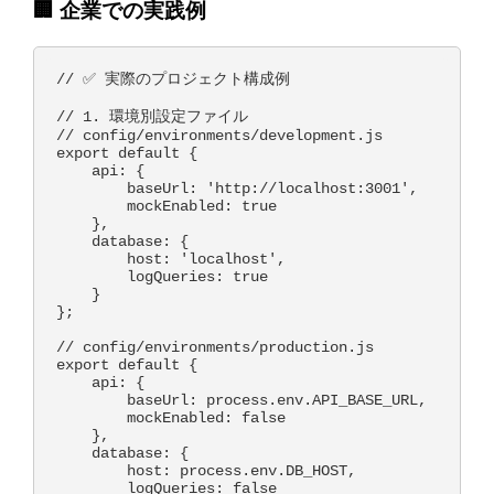
🏢 企業での実践例
// ✅ 実際のプロジェクト構成例

// 1. 環境別設定ファイル

// config/environments/development.js

export default {

    api: {

        baseUrl: 'http://localhost:3001',

        mockEnabled: true

    },

    database: {

        host: 'localhost',

        logQueries: true

    }

};

// config/environments/production.js  

export default {

    api: {

        baseUrl: process.env.API_BASE_URL,

        mockEnabled: false

    },

    database: {

        host: process.env.DB_HOST,

        logQueries: false
