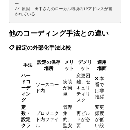
ー

// 原因: 田中さんのローカル環境のIPアドレスが書
他のコーディング手法との違い
📋 設定の外部化手法比較
設定の保存
メリ
デメリ
適用
手法
場所
ット
ット
場面
ハー
変更困
❌ 本
ドコ
実装
難、セ
ソースコー
番で
ーデ
が簡
キュリ
ド内
は非
ィン
単
ティリ
推奨
グ
スク
定
管理
変更
数・
プロジェク
集
再ビル
頻度
設定
ト内ファイ
約、
ドが必
が低
クラ
ル
型安
要
い設