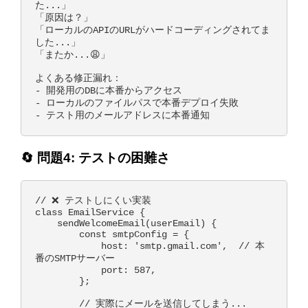
た...」

「原因は？」

「ローカルのAPIのURLがハードコーディングされてま
した...」

「またか...😩」

よくある修正漏れ：

- 開発用のDBに本番からアクセス

- ローカルのファイルパスで本番デプロイ失敗

🔄 問題4: テストの困難さ
// ❌ テストしにくい実装

class EmailService {

    sendWelcomeEmail(userEmail) {

        const smtpConfig = {

            host: 'smtp.gmail.com',  // 本
番のSMTPサーバー

            port: 587,

        };

        // 実際にメールを送信してしまう...
