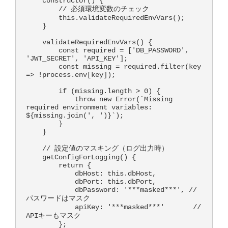
    constructor() {

        // 必須環境変数のチェック

        this.validateRequiredEnvVars();

    }

    validateRequiredEnvVars() {

        const required = ['DB_PASSWORD', 
'JWT_SECRET', 'API_KEY'];

        const missing = required.filter(key 
=> !process.env[key]);

        if (missing.length > 0) {

            throw new Error(`Missing 
required environment variables: 
${missing.join(', ')}`);

        }

    }

    // 設定値のマスキング（ログ出力時）

    getConfigForLogging() {

        return {

            dbHost: this.dbHost,

            dbPort: this.dbPort,

            dbPassword: '***masked***', // 
パスワードはマスク

            apiKey: '***masked***'       // 
APIキーもマスク

        };
