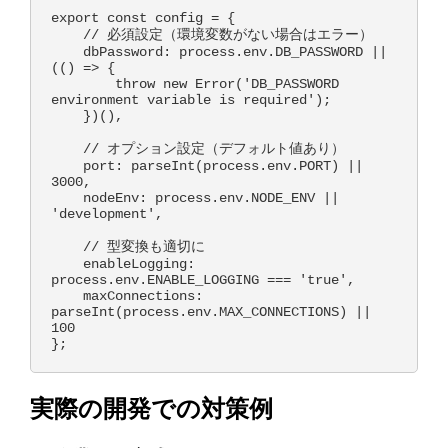
export const config = {

    // 必須設定（環境変数がない場合はエラー）

    dbPassword: process.env.DB_PASSWORD || 
(() => {

        throw new Error('DB_PASSWORD 
environment variable is required');

    })(),

    // オプション設定（デフォルト値あり）

    port: parseInt(process.env.PORT) || 
3000,

    nodeEnv: process.env.NODE_ENV || 
'development',

    // 型変換も適切に

    enableLogging: 
process.env.ENABLE_LOGGING === 'true',

    maxConnections: 
parseInt(process.env.MAX_CONNECTIONS) || 
100

実際の開発での対策例