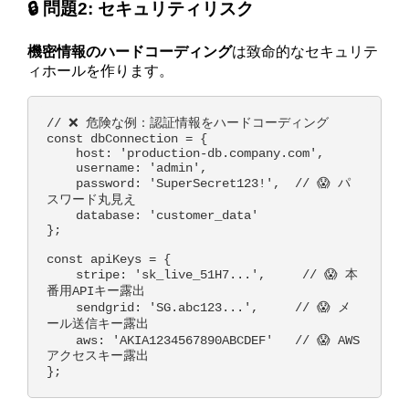
🔒 問題2: セキュリティリスク
機密情報のハードコーディング
は致命的なセキュリテ
ィホールを作ります。
// ❌ 危険な例：認証情報をハードコーディング

const dbConnection = {

    host: 'production-db.company.com',

    username: 'admin',

    password: 'SuperSecret123!',  // 😱 パ
スワード丸見え

    database: 'customer_data'

};

const apiKeys = {

    stripe: 'sk_live_51H7...',     // 😱 本
番用APIキー露出

    sendgrid: 'SG.abc123...',     // 😱 メ
ール送信キー露出

    aws: 'AKIA1234567890ABCDEF'   // 😱 AWS
アクセスキー露出
