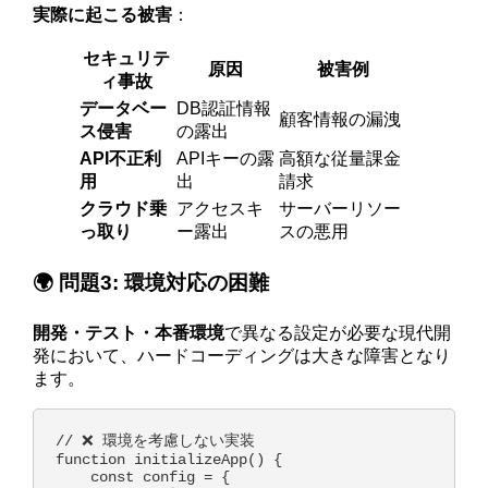
実際に起こる被害
：
セキュリテ
原因
被害例
ィ事故
データベー
DB認証情報
顧客情報の漏洩
ス侵害
の露出
API不正利
APIキーの露
高額な従量課金
用
出
請求
クラウド乗
アクセスキ
サーバーリソー
っ取り
ー露出
スの悪用
🌍 問題3: 環境対応の困難
開発・テスト・本番環境
で異なる設定が必要な現代開
発において、ハードコーディングは大きな障害となり
ます。
// ❌ 環境を考慮しない実装

function initializeApp() {

    const config = {
