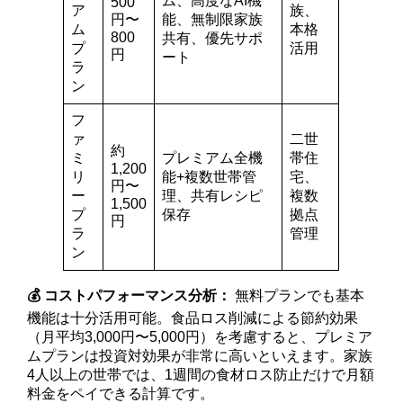
ム、高度なAI機
500
ア
族、
円〜
能、無制限家族
ム
本格
800
共有、優先サポ
プ
活用
円
ート
ラ
ン
フ
ァ
二世
約
ミ
プレミアム全機
帯住
1,200
リ
能+複数世帯管
宅、
円〜
ー
理、共有レシピ
複数
1,500
プ
保存
拠点
円
ラ
管理
ン
💰 コストパフォーマンス分析：
無料プランでも基本
機能は十分活用可能。食品ロス削減による節約効果
（月平均3,000円〜5,000円）を考慮すると、プレミア
ムプランは投資対効果が非常に高いといえます。家族
4人以上の世帯では、1週間の食材ロス防止だけで月額
料金をペイできる計算です。