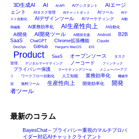
AI
3D生成AI
AIエージ
AIアシスタント
AI API
ェント
AIタスク管理
AIツール
AIチャットボット
AIテ
AIデザインツール
AIマーケティング
スト自動化
AI動
AI生産性向上
AI業務効率化
AI自動化
画編集
AI開発ツール
AI開発
B2B
Android
AI開発支援
SaaS
Chrome拡張機能
ChatGPT
Claude
GitHub
DevOps
Hargun's MacOS
iOS
Product
オープンソース
SaaS
タスク
ノーコード
管理
デジタルマーケティング
フィンテック
プライバシー保護
マーケティングツール
メニューバーアプ
業務効率化
ワークフロー自動化
人工知能
リ
機械学
開発
生産性向上
開発効率化
無料ツール
習
者ツール
最新のコラム
BayesChat – プライバシー重視のマルチプロバ
イダー対応AIチャットクライアント