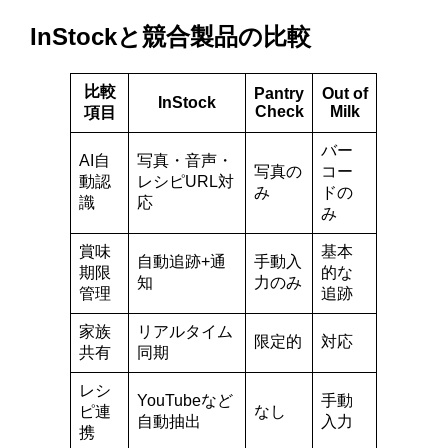
InStockと競合製品の比較
比較
Pantry
Out of
InStock
Check
Milk
項目
バー
AI自
写真・音声・
写真の
コー
動認
レシピURL対
み
ドの
識
応
み
賞味
基本
自動追跡+通
手動入
期限
的な
知
力のみ
管理
追跡
家族
リアルタイム
限定的
対応
共有
同期
レシ
YouTubeなど
手動
ピ連
なし
自動抽出
入力
携