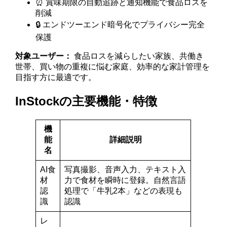
⏰ 賞味期限の自動追跡と通知機能で食品ロスを
削減
🔒 エンドツーエンド暗号化でプライバシー完全
保護
対象ユーザー：
食品ロスを減らしたい家族、共働き
世帯、買い物の重複に悩む家庭、効率的な家計管理を
目指す方に最適です。
InStockの主要機能・特徴
機
能
詳細説明
名
AI食
写真撮影、音声入力、テキスト入
材
力で食材を瞬時に登録。自然言語
認
処理で「牛乳2本」などの表現も
識
認識
レ