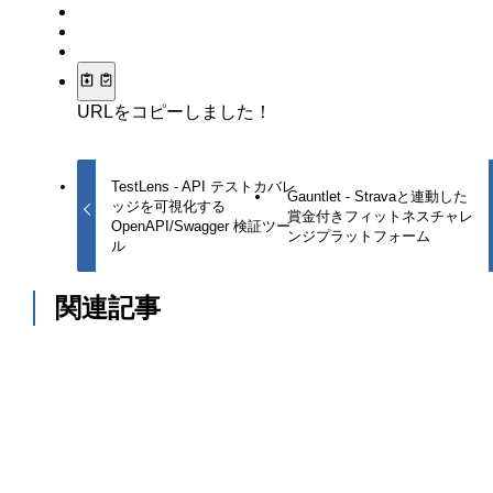
URLをコピーしました！
TestLens - API テストカバレ
Gauntlet - Stravaと連動した
ッジを可視化する
賞金付きフィットネスチャレ
OpenAPI/Swagger 検証ツー
ンジプラットフォーム
ル
関連記事