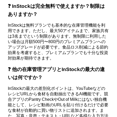
❓ InStockは完全無料で使えますか？制限は
ありますか？
InStockは無料プランでも基本的な在庫管理機能を利
用できます。ただし、最大50アイテムまで、家族共有
は3名までという制限があります。無制限に利用した
い場合は月額500円〜800円のプレミアムプランへの
アップグレードが必要です。食品ロス削減による節約
効果を考慮すると、プレミアムプランでも十分な投資
対効果が期待できます。
❓ 他の在庫管理アプリとInStockの最大の違
いは何ですか？
InStockの最大の差別化ポイントは、YouTubeなどの
レシピURLから食材を自動抽出できるAI機能です。競
合アプリのPantry CheckやOut of Milkにはない独自機
能として、レシピ動画のURLを貼り付けるだけで必要
な食材が自動的に買い物リストに追加されます。ま
た、写真・音声・テキスト・URLなど多様な入力方法