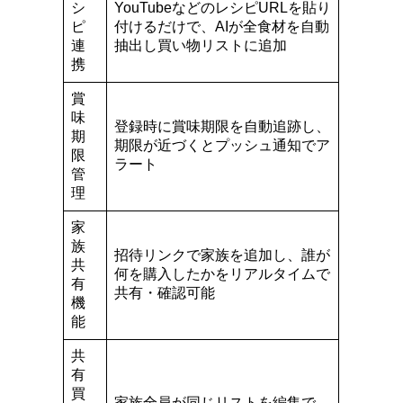
シ
YouTubeなどのレシピURLを貼り
ピ
付けるだけで、AIが全食材を自動
連
抽出し買い物リストに追加
携
賞
味
登録時に賞味期限を自動追跡し、
期
期限が近づくとプッシュ通知でア
限
ラート
管
理
家
族
招待リンクで家族を追加し、誰が
共
何を購入したかをリアルタイムで
有
共有・確認可能
機
能
共
有
買
家族全員が同じリストを編集で