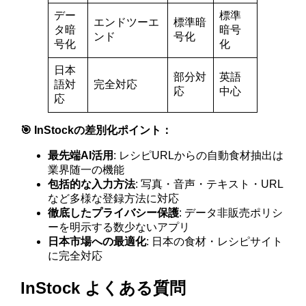
デー
標準
エンドツーエ
標準暗
タ暗
暗号
ンド
号化
号化
化
日本
部分対
英語
語対
完全対応
応
中心
応
🎯 InStockの差別化ポイント：
最先端AI活用
: レシピURLからの自動食材抽出は
業界随一の機能
包括的な入力方法
: 写真・音声・テキスト・URL
など多様な登録方法に対応
徹底したプライバシー保護
: データ非販売ポリシ
ーを明示する数少ないアプリ
日本市場への最適化
: 日本の食材・レシピサイト
に完全対応
InStock よくある質問