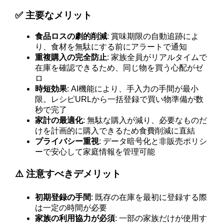
✅ 主要なメリット
食品ロスの劇的削減
: 賞味期限の自動追跡によ
り、食材を無駄にする前にアラートで通知
重複購入の完全防止
: 家族全員がリアルタイムで
在庫を確認できるため、同じ物を買う心配がゼ
ロ
時短効果
: AI機能により、手入力の手間が最小
限。レシピURLから一括登録で買い物準備が数
秒で完了
家計の最適化
: 無駄な購入が減り、必要なものだ
けを計画的に購入できるため食費削減に直結
プライバシー重視
: データ暗号化と非販売ポリシ
ーで安心して家庭情報を管理可能
⚠️ 注意すべきデメリット
初期登録の手間
: 既存の在庫を最初に登録する際
は一定の時間が必要
家族の利用協力が必須
: 一部の家族だけが使用す