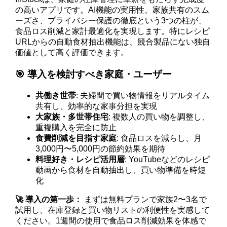
の高いアプリです。AI機能の実用性、家族共有のスム
ーズさ、プライバシー保護の徹底という3つの柱が、
食品ロス削減と家計最適化を実現します。特にレシピ
URLからの自動食材抽出機能は、競合製品にない独自
価値として高く評価できます。
🎯 導入を検討すべき家庭・ユーザー
共働き世帯
: 夫婦間で買い物情報をリアルタイム
共有し、効率的な家事分担を実現
大家族・多世帯住宅
: 複数人の買い物を調整し、
重複購入を完全に防止
食費削減を目指す家庭
: 食品ロスを減らし、月
3,000円〜5,000円の節約効果を期待
料理好き・レシピ活用層
: YouTubeなどのレシピ
動画から食材を自動抽出し、買い物準備を時短
化
🚀 導入の第一歩：
まずは無料プランで家族2〜3名で
試用し、在庫登録と買い物リストの利便性を実感して
ください。1週間の使用で食品ロス削減効果を体感で