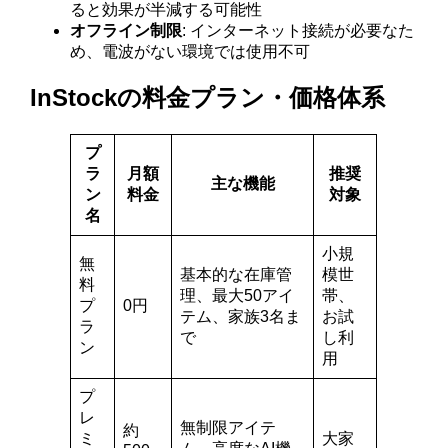
ると効果が半減する可能性
オフライン制限
: インターネット接続が必要なた
め、電波がない環境では使用不可
InStockの料金プラン・価格体系
プ
ラ
月額
推奨
主な機能
ン
料金
対象
名
小規
無
基本的な在庫管
模世
料
理、最大50アイ
帯、
プ
0円
テム、家族3名ま
お試
ラ
で
し利
ン
用
プ
レ
無制限アイテ
約
ミ
大家