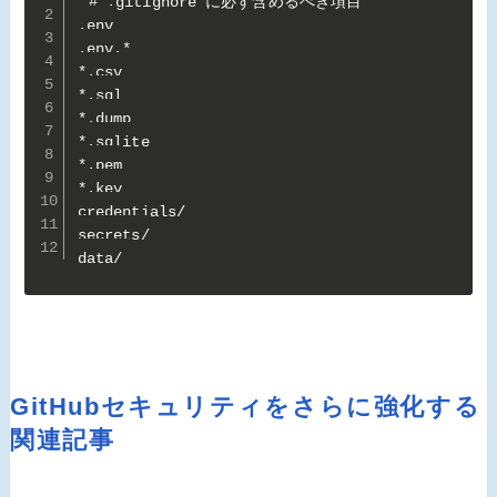
# .gitignore に必ず含めるべき項目

.env

.env.*

*.csv

*.sql

*.dump

*.sqlite

*.pem

*.key

credentials/

secrets/

data/
GitHubセキュリティをさらに強化する
関連記事