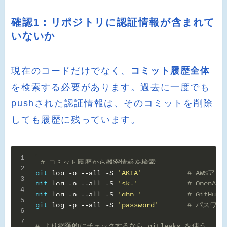
確認1：リポジトリに認証情報が含まれて
いないか
現在のコードだけでなく、
コミット履歴全体
を検索する必要があります。過去に一度でも
pushされた認証情報は、そのコミットを削除
しても履歴に残っています。
# コミット履歴から機密情報を検索
git
 log -p --all -S 
'AKIA'
# AWSア
git
 log -p --all -S 
'sk-'
# OpenAI
git
 log -p --all -S 
'ghp_'
# GitHub 
git
 log -p --all -S 
'password'
# パスワー
# より網羅的にチェックするなら gitleaks を使う