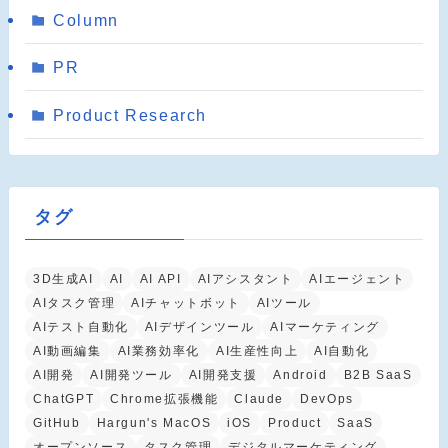
Column
PR
Product Research
タグ
3D生成AI
AI
AI API
AIアシスタント
AIエージェント
AIタスク管理
AIチャットボット
AIツール
AIテスト自動化
AIデザインツール
AIマーケティング
AI動画編集
AI業務効率化
AI生産性向上
AI自動化
AI開発
AI開発ツール
AI開発支援
Android
B2B SaaS
ChatGPT
Chrome拡張機能
Claude
DevOps
GitHub
Hargun's MacOS
iOS
Product
SaaS
オープンソース
タスク管理
デジタルマーケティング