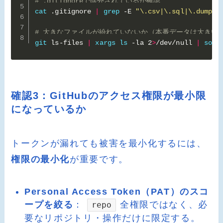
# .gitignoreで除外されているか確認
cat
 .gitignore 
|
grep
 -E 
"\.csv|\.sql|\.dump|d
# 大きなファイルが紛れていないか（本番データは大きい
git
 ls-files 
|
xargs
ls
 -la 2
>
/dev/null 
|
sort
確認3：GitHubのアクセス権限が最小限
になっているか
トークンが漏れても被害を最小化するには、
権限の最小化
が重要です。
Personal Access Token（PAT）のスコ
ープを絞る
：
全権限ではなく、必
repo
要なリポジトリ・操作だけに限定する。