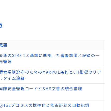
徴
概要
最新のSIRE 2.0基準に準拠した審査準備と記録の一
元管理
環境規制遵守のためのMARPOL条約とCII指標のリア
ルタイム追跡
国際安全管理コードとSMS文書の統合管理
QHSEプロセスの標準化と監査証跡の自動記録