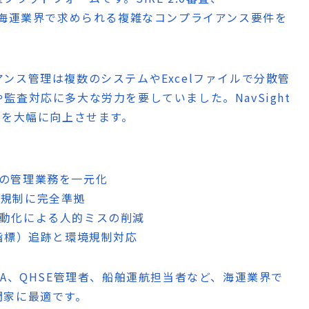
理など、海運業界で求められる複雑なコンプライアンス要件を
。
ンス管理は複数のシステムやExcelファイルで分散管
査対応に多大な労力を要していました。NavSight
率を大幅に向上させます。
ての管理業務を一元化
国際規制に完全準拠
自動化による人的ミスの削減
度指標）追跡と環境規制対応
A、QHSE管理者、船舶運航担当者など、海運業界で
門家に最適です。