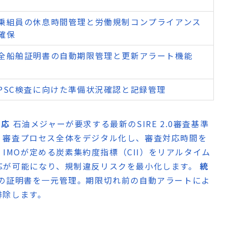
乗組員の休息時間管理と労働規制コンプライアンス
確保
全船舶証明書の自動期限管理と更新アラート機能
PSC検査に向けた準備状況確認と記録管理
対応
石油メジャーが要求する最新のSIRE 2.0審査基準
、審査プロセス全体をデジタル化し、審査対応時間を
跡
IMOが定める炭素集約度指標（CII）をリアルタイム
応が可能になり、規制違反リスクを最小化します。
統
の証明書を一元管理。期限切れ前の自動アラートによ
排除します。