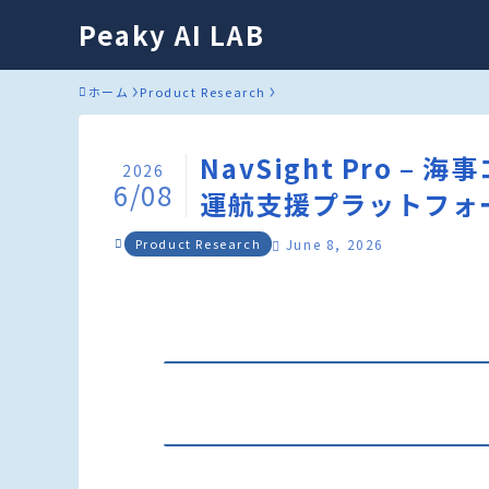
Peaky AI LAB
ホーム
Product Research
NavSight Pro 
2026
6/08
運航支援プラットフォ
Product Research
June 8, 2026