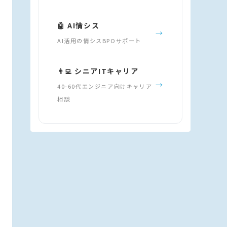
🤖 AI情シス
→
AI活用の情シスBPOサポート
👨‍💻 シニアITキャリア
→
40-60代エンジニア向けキャリア
相談