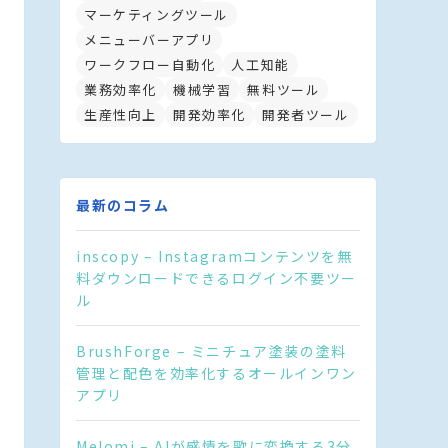
マーケティングツール
メニューバーアプリ
ワークフロー自動化
人工知能
業務効率化
機械学習
無料ツール
生産性向上
開発効率化
開発者ツール
最新のコラム
inscopy – Instagramコンテンツを無
料ダウンロードできるログイン不要ツー
ル
BrushForge – ミニチュア塗装の塗料
管理と配色を効率化するオールインワン
アプリ
Melomi – AIが感情を歌に変換する3分