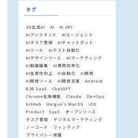
タグ
3D生成AI
AI
AI API
AIアシスタント
AIエージェント
AIタスク管理
AIチャットボット
AIツール
AIテスト自動化
AIデザインツール
AIマーケティング
AI動画編集
AI業務効率化
AI生産性向上
AI自動化
AI開発
AI開発ツール
AI開発支援
Android
B2B SaaS
ChatGPT
Chrome拡張機能
Claude
DevOps
GitHub
Hargun's MacOS
iOS
Product
SaaS
オープンソース
タスク管理
デジタルマーケティング
ノーコード
フィンテック
プライバシー保護