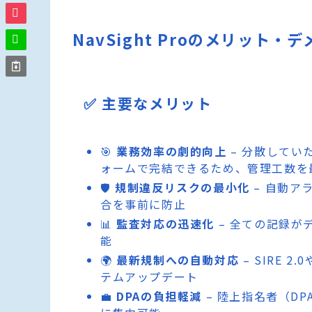
NavSight Proのメリット・
✅ 主要なメリット
🎯
業務効率の劇的向上
– 分散してい
ォームで完結できるため、管理工数を
🛡️
規制違反リスクの最小化
– 自動ア
合を事前に防止
📊
監査対応の迅速化
– 全ての記録が
能
🌍
最新規制への自動対応
– SIRE 
テムアップデート
💼
DPAの負担軽減
– 陸上指名者（D