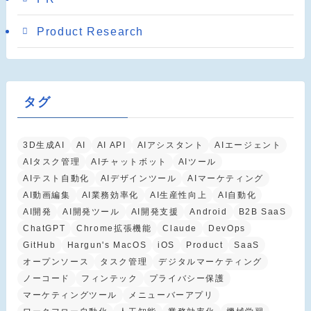
Product Research
タグ
3D生成AI
AI
AI API
AIアシスタント
AIエージェント
AIタスク管理
AIチャットボット
AIツール
AIテスト自動化
AIデザインツール
AIマーケティング
AI動画編集
AI業務効率化
AI生産性向上
AI自動化
AI開発
AI開発ツール
AI開発支援
Android
B2B SaaS
ChatGPT
Chrome拡張機能
Claude
DevOps
GitHub
Hargun's MacOS
iOS
Product
SaaS
オープンソース
タスク管理
デジタルマーケティング
ノーコード
フィンテック
プライバシー保護
マーケティングツール
メニューバーアプリ