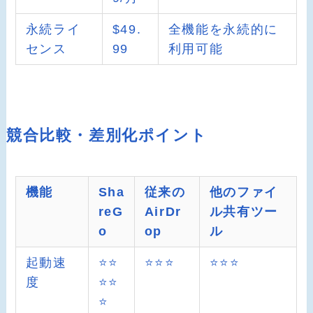
永続ライ
$49.
全機能を永続的に
センス
99
利用可能
競合比較・差別化ポイント
機能
Sha
従来の
他のファイ
reG
AirDr
ル共有ツー
o
op
ル
起動速
⭐️⭐️
⭐️⭐️⭐️
⭐️⭐️⭐️
度
⭐️⭐️
⭐️