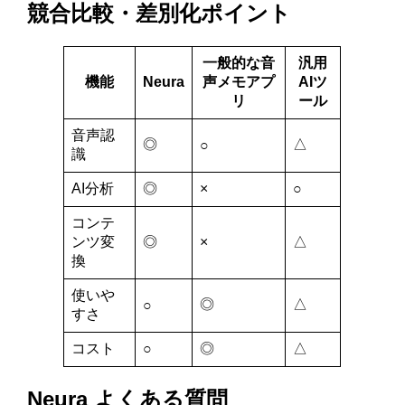
競合比較・差別化ポイント
一般的な音
汎用
機能
Neura
声メモアプ
AIツ
リ
ール
音声認
◎
△
○
識
AI分析
◎
×
○
コンテ
ンツ変
◎
×
△
換
使いや
◎
△
○
すさ
コスト
○
◎
△
Neura よくある質問