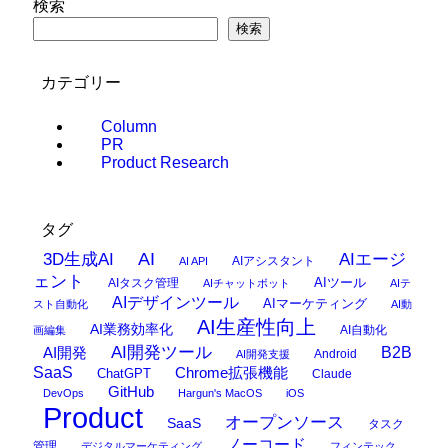
検索
検索
カテゴリー
Column
PR
Product Research
タグ
AI
3D生成AI
AIエージ
AIアシスタント
AI API
ェント
AIタスク管理
AIツール
AIチャットボット
AIテ
AIデザインツール
AIマーケティング
スト自動化
AI動
AI生産性向上
AI業務効率化
AI自動化
画編集
AI開発ツール
AI開発
B2B
Android
AI開発支援
SaaS
Chrome拡張機能
ChatGPT
Claude
GitHub
DevOps
Hargun's MacOS
iOS
Product
オープンソース
SaaS
タスク
ノーコード
管理
デジタルマーケティング
フィンテック