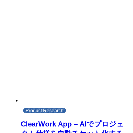
Product Research
ClearWork App – AIでプロジェ