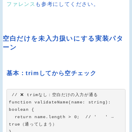
ファレンス
も参考にしてください。
空白だけを未入力扱いにする実装パタ
ーン
基本：trimしてから空チェック
// ❌ trimなし：空白だけの入力が通る
function
validateName
(
name
:
string
)
:
boolean
{
return
 name
.
length 
>
0
;
// '   ' → 
true（通ってしまう）
}