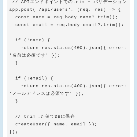
// APIエンドポイントでのtrim + バリデーション
app
.
post
(
'/api/users'
,
(
req
,
 res
)
=>
{
const
 name 
=
 req
.
body
.
name
?
.
trim
(
)
;
const
 email 
=
 req
.
body
.
email
?
.
trim
(
)
;
if
(
!
name
)
{
return
 res
.
status
(
400
)
.
json
(
{
 error
:
'名前は必須です'
}
)
;
}
if
(
!
email
)
{
return
 res
.
status
(
400
)
.
json
(
{
 error
:
'メールアドレスは必須です'
}
)
;
}
// trimした値でDBに保存
createUser
(
{
 name
,
 email 
}
)
;
}
)
;