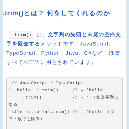
.trim()とは？ 何をしてくれるのか
は、
文字列の先頭と末尾の空白文
.trim()
字を除去する
メソッドです。JavaScript、
TypeScript、Python、Java、C#など、ほぼ
すべての言語に用意されています。
// JavaScript / TypeScript
'  hello  '
.
trim
(
)
// → 'hello'
'   '
.
trim
(
)
// → ''（空文字列に
なる）
'\t\n hello \n'
.
trim
(
)
// → 'hello'（タ
ブ・改行も除去）