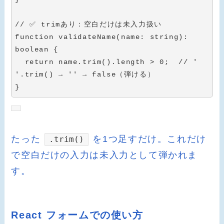
// ✅ trimあり：空白だけは未入力扱い
function
validateName
(
name
:
string
)
:
boolean
{
return
 name
.
trim
(
)
.
length 
>
0
;
// '   
'.trim() → '' → false（弾ける）
}
たった
を1つ足すだけ。これだけ
.trim()
で空白だけの入力は未入力として弾かれま
す。
React フォームでの使い方