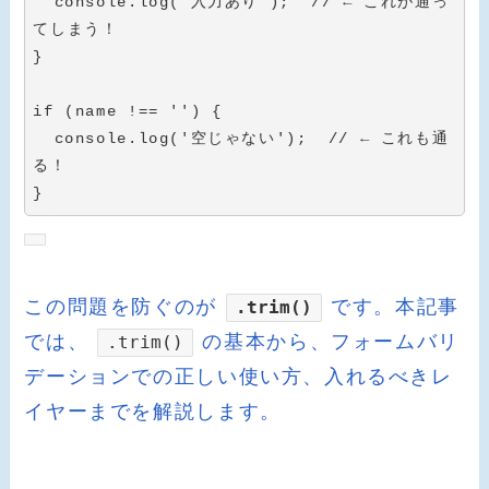
  console
.
log
(
'入力あり'
)
;
// ← これが通っ
てしまう！
}
if
(
name 
!==
''
)
{
  console
.
log
(
'空じゃない'
)
;
// ← これも通
る！
}
この問題を防ぐのが
です。本記事
.trim()
では、
の基本から、フォームバリ
.trim()
デーションでの正しい使い方、入れるべきレ
イヤーまでを解説します。