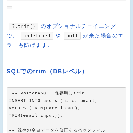
のオプショナルチェイニング
?.trim()
で、
や
が来た場合のエ
undefined
null
ラーも防げます。
SQLでのtrim（DBレベル）
-- PostgreSQL: 保存時にtrim
INSERT
INTO
 users 
(
name
,
 email
)
VALUES
(
TRIM
(
name_input
)
,
TRIM
(
email_input
)
)
;
-- 既存の空白データを修正するバックフィル