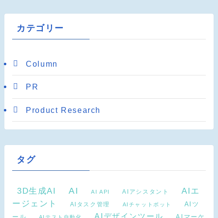
カテゴリー
Column
PR
Product Research
タグ
AI
3D生成AI
AIエ
AIアシスタント
AI API
ージェント
AIタスク管理
AIツ
AIチャットボット
AIデザインツール
AIマーケ
ール
AIテスト自動化