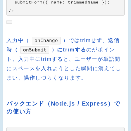
submitForm
(
{
 name
:
 trimmedName 
}
)
;
}
;
入力中（
）ではtrimせず、
送信
onChange
時（
）にtrimする
のがポイン
onSubmit
ト。入力中にtrimすると、ユーザーが単語間
にスペースを入れようとした瞬間に消えてし
まい、操作しづらくなります。
バックエンド（Node.js / Express）で
の使い方