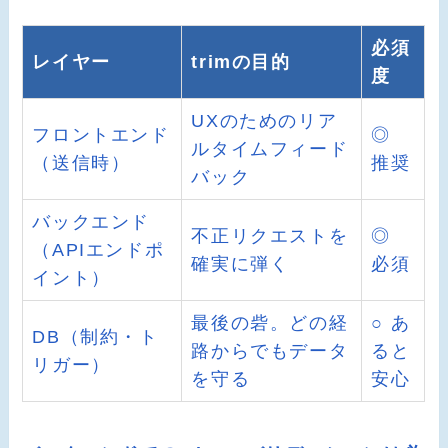
必須
レイヤー
trimの目的
度
UXのためのリア
フロントエンド
◎
ルタイムフィード
（送信時）
推奨
バック
バックエンド
不正リクエストを
◎
（APIエンドポ
確実に弾く
必須
イント）
最後の砦。どの経
○ あ
DB（制約・ト
路からでもデータ
ると
リガー）
を守る
安心