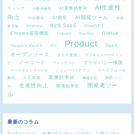
AI生産性
ティング
AI業務効率化
AI動画編集
向上
AI開発ツール
AI開発
AI自動化
AI開
B2B SaaS
Android
ChatGPT
発支援
Chrome拡張機能
GitHub
Claude
DevOps
Product
SaaS
Hargun's MacOS
iOS
オープンソース
タスク管理
デジタルマーケティン
ノーコード
プライバシー保護
グ
フィンテック
ワークフロー自
マーケティングツール
メニューバーアプリ
業務効率化
動化
人工知能
無料ツー
機械学習
開発者ツー
生産性向上
開発効率化
ル
ル
最新のコラム