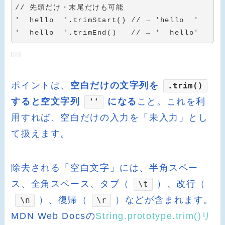
// 先頭だけ・末尾だけも可能
'  hello  '
.
trimStart
(
)
// → 'hello  '
'  hello  '
.
trimEnd
(
)
// → '  hello'
ポイントは、
空白だけの文字列を
.trim()
すると空文字列
になる
こと。これを利
''
用すれば、空白だけの入力を「未入力」とし
て扱えます。
除去される「空白文字」には、半角スペー
ス、全角スペース、タブ（
）、改行（
\t
）、復帰（
）などが含まれます。
\n
\r
MDN Web Docsの
String.prototype.trim()リ