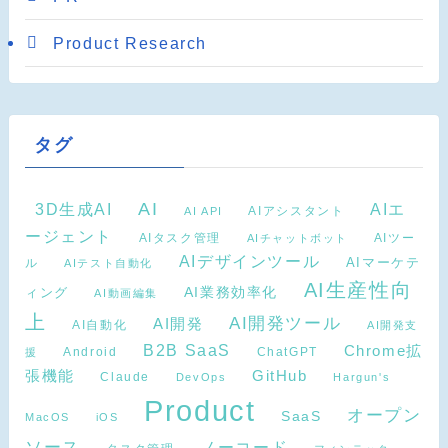
Product Research
タグ
AI
3D生成AI
AIエ
AIアシスタント
AI API
ージェント
AIタスク管理
AIツー
AIチャットボット
AIデザインツール
AIマーケテ
ル
AIテスト自動化
AI生産性向
ィング
AI業務効率化
AI動画編集
上
AI開発ツール
AI開発
AI自動化
AI開発支
B2B SaaS
Chrome拡
Android
ChatGPT
援
張機能
GitHub
Claude
DevOps
Hargun's
Product
オープン
SaaS
MacOS
iOS
ソース
ノーコード