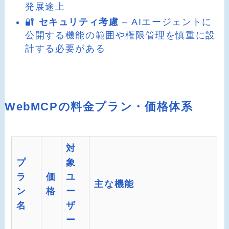
発展途上
🔐
セキュリティ考慮
– AIエージェントに
公開する機能の範囲や権限管理を慎重に設
計する必要がある
WebMCPの料金プラン・価格体系
対
プ
象
ラ
価
ユ
主な機能
ン
格
ー
名
ザ
ー