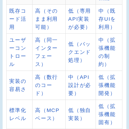
既存コ
高（その
低（専用
中（既
ード活
まま利用
API実装
存UIを
用
可能）
が必要）
利用）
ユーザ
高（同一
中（拡
低（バッ
ーコン
インター
張機能
クエンド
トロー
フェー
の制
処理）
ル
ス）
約）
高（数行
中（API
低（拡
実装の
のコー
設計が必
張機能
容易さ
ド）
要）
開発）
低（拡
標準化
高（MCP
低（独自
張機能
レベル
ベース）
実装）
固有）