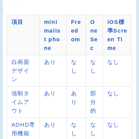
項目
mini
Fre
O
iOS標
malis
ed
ne
準Scre
t pho
om
Se
en Ti
ne
c
me
白画面
あり
な
な
なし
デザイ
し
し
ン
強制タ
あり
あ
部
なし
イムア
り
分
ウト
的
ADHD専
あり
な
な
なし
用機能
し
し