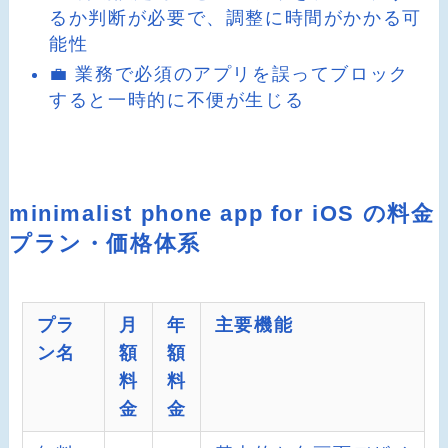
るか判断が必要で、調整に時間がかかる可
能性
💼 業務で必須のアプリを誤ってブロック
すると一時的に不便が生じる
minimalist phone app for iOS の料金
プラン・価格体系
プラ
月
年
主要機能
ン名
額
額
料
料
金
金