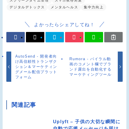
スクリーンタイム管理
スマホ依存対策
デジタルデトックス
メンタルヘルス
集中力向上
よかったらシェアしてね！
AutoSend - 開発者向
Rumora - バイラル動
け高信頼性トランザク
画のコメント欄でブラ
ション＆マーケティン
ンド露出を自動化する
グメール配信プラット
マーケティングツール
フォーム
関連記事
Uplyft – 子供の大切な瞬間に
自動で応援メッセージを届け