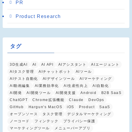
PR
Product Research
タグ
3D生成AI
AI
AI API
AIアシスタント
AIエージェント
AIタスク管理
AIチャットボット
AIツール
AIテスト自動化
AIデザインツール
AIマーケティング
AI動画編集
AI業務効率化
AI生産性向上
AI自動化
AI開発
AI開発ツール
AI開発支援
Android
B2B SaaS
ChatGPT
Chrome拡張機能
Claude
DevOps
GitHub
Hargun's MacOS
iOS
Product
SaaS
オープンソース
タスク管理
デジタルマーケティング
ノーコード
フィンテック
プライバシー保護
マーケティングツール
メニューバーアプリ