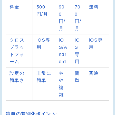
料金
500
90
70
無料
円/月
0
0
円/
円/
月
月
クロス
iOS専
iO
iO
iOS専
プラッ
用
S/A
S
用
トフォ
ndr
専
ーム
oid
用
設定の
非常に
や
簡
普通
簡単さ
簡単
や
単
複
雑
独自の差別化ポイント
: