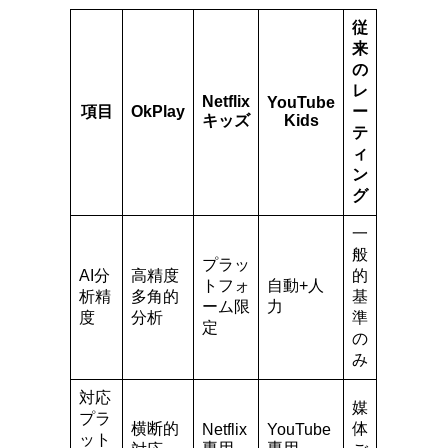
従
来
の
レ
Netflix
YouTube
項目
OkPlay
ー
キッズ
Kids
テ
ィ
ン
グ
一
般
プラッ
AI分
高精度
的
トフォ
自動+人
析精
多角的
基
ーム限
力
度
分析
準
定
の
み
対応
媒
プラ
横断的
体
Netflix
YouTube
ット