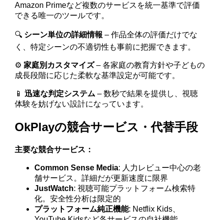
Amazon Primeなど複数のサービスを統一基準で評価
できる唯一のツールです。
🔍
シーン単位の詳細情報
– 作品全体の評価だけでな
く、特定シーンの不適切性も事前に把握できます。
⚙️
家庭別カスタマイズ
– 各家庭の教育方針や子どもの
成長段階に応じた柔軟な基準設定が可能です。
📱
迅速な判定システム
– 数秒で結果を提供し、視聴
体験を妨げない設計になっています。
OkPlayの競合サービス・代替手段
主要な競合サービス：
Common Sense Media
: 人力レビュー中心の老
舗サービス。詳細だが更新速度に限界
JustWatch
: 視聴可能プラットフォーム検索特
化。安全性分析は限定的
プラットフォーム純正機能
: Netflix Kids、
YouTube Kidsなど各サービスの自社機能