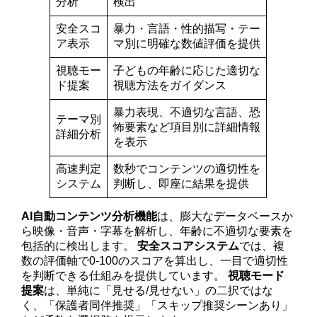
分析
検出
安全スコ
暴力・言語・性的描写・テー
ア表示
マ別に明確な数値評価を提供
視聴モー
子どもの年齢に応じた適切な
ド提案
視聴方法をガイダンス
暴力表現、不適切な言語、恐
テーマ別
怖要素など項目別に詳細情報
詳細分析
を表示
高速判定
数秒でコンテンツの適切性を
システム
判断し、即座に結果を提供
AI自動コンテンツ分析機能
は、膨大なデータベースか
ら映像・音声・字幕を解析し、年齢に不適切な要素を
包括的に検出します。
安全スコアシステム
では、複
数の評価軸で0-100のスコアを算出し、一目で適切性
を判断できる仕組みを提供しています。
視聴モード
提案
は、単純に「見せる/見せない」の二択ではな
く、「保護者同伴推奨」「スキップ推奨シーンあり」