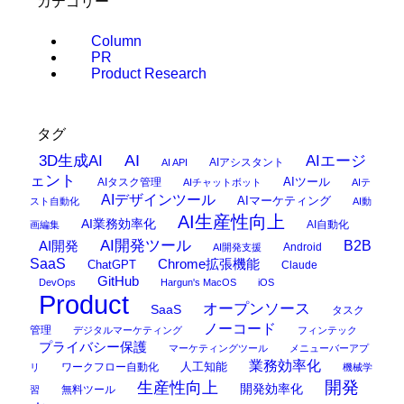
カテゴリー
Column
PR
Product Research
タグ
AI
3D生成AI
AIエージ
AIアシスタント
AI API
ェント
AIタスク管理
AIツール
AIチャットボット
AIテ
AIデザインツール
AIマーケティング
スト自動化
AI動
AI生産性向上
AI業務効率化
AI自動化
画編集
AI開発ツール
AI開発
B2B
Android
AI開発支援
SaaS
Chrome拡張機能
ChatGPT
Claude
GitHub
DevOps
Hargun's MacOS
iOS
Product
オープンソース
SaaS
タスク
ノーコード
管理
デジタルマーケティング
フィンテック
プライバシー保護
マーケティングツール
メニューバーアプ
業務効率化
ワークフロー自動化
人工知能
リ
機械学
開発
生産性向上
開発効率化
無料ツール
習