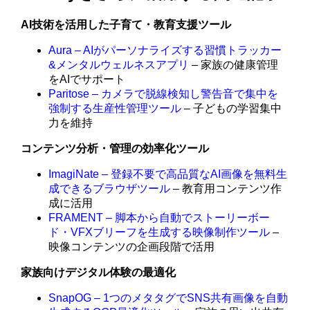
AI技術を活用した子育て・教育支援ツール
Aura – AIがパーソナライズする習慣トラッカー
&メンタルウェルネスアプリ
– 家族の健康管理
をAIでサポート
Paritose – カメラで脱線検知し警告音で集中を
強制する生産性管理ツール
– 子どもの学習集中
力を維持
コンテンツ分析・管理の効率化ツール
ImagiNate – 登録不要で高品質なAI画像を無料生
成できるブラウザツール
– 教育用コンテンツ作
成に活用
FRAMENT – 脚本から自動でストーリーボー
ド・VFXブリーフを生成する映像制作ツール
–
映像コンテンツの企画段階で活用
家族向けデジタル体験の最適化
SnapOG – 1つのメタタグでSNS共有画像を自動