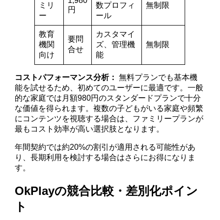
1,980
ミリ
数プロフィ
無制限
円
ー
ール
教育
カスタマイ
要問
機関
ズ、管理機
無制限
合せ
向け
能
コストパフォーマンス分析：
無料プランでも基本機
能を試せるため、初めてのユーザーに最適です。一般
的な家庭では月額980円のスタンダードプランで十分
な価値を得られます。複数の子どもがいる家庭や頻繁
にコンテンツを視聴する場合は、ファミリープランが
最もコスト効率が高い選択肢となります。
年間契約では約20%の割引が適用される可能性があ
り、長期利用を検討する場合はさらにお得になりま
す。
OkPlayの競合比較・差別化ポイン
ト