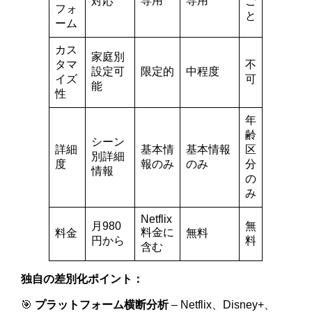
専用
専用
対応
ご
フォ
と
ーム
カス
家庭別
タマ
不
設定可
限定的
中程度
イズ
可
能
性
年
齢
シーン
詳細
基本情
基本情報
区
別詳細
度
報のみ
のみ
分
情報
の
み
Netflix
月980
無
料金に
料金
無料
円から
料
含む
独自の差別化ポイント：
🎯
プラットフォーム横断分析
– Netflix、Disney+、