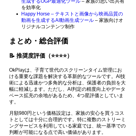
生成するOGP最適化ツール
– 家族の思い出共有
を効率化
Happy Horse – テキストと画像から映画品質の
動画を生成するAI動画生成ツール
– 家族向けオ
リジナルコンテンツ制作
まとめ・総合評価
📝 推奨度評価（⭐️⭐️⭐️⭐️）
OkPlayは、子育て世代のスクリーンタイム管理にお
ける重要な課題を解決する革新的なツールです。AI技
術による迅速かつ多角的な分析は、保護者の負担を大
幅に軽減します。ただし、AI判定の精度向上やデータ
ベース拡充の余地があるため、4つ星評価としていま
す。
月額980円という価格設定は、家族の安心を買うコス
トとしては十分に合理的です。特に複数のストリーミ
ングサービスを利用している家庭では、統一基準での
判断が可能になる点で高い価値があります。