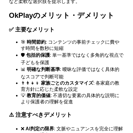
など柔軟な選択肢を提示します。
OkPlayのメリット・デメリット
✅ 主要なメリット
🎯
時間節約
: コンテンツの事前チェックに費や
す時間を数秒に短縮
🛡️
包括的保護
: 単一基準ではなく多角的な視点で
子どもを保護
📊
明確な判断基準
: 曖昧な評価ではなく具体的
なスコアで判断可能
👨‍👩‍👧‍👦
家族ごとのカスタマイズ
: 各家庭の教
育方針に応じた柔軟な設定
💡
教育的価値
: 不適切な要素の具体的な説明に
より保護者の理解を促進
⚠️ 注意すべきデメリット
❌
AI判定の限界
: 文脈やニュアンスを完全に理解