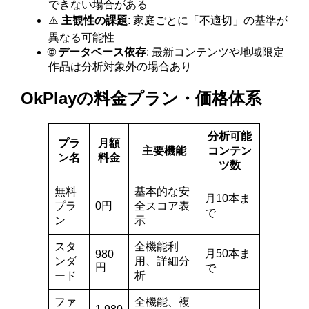
できない場合がある
⚠️
主観性の課題
: 家庭ごとに「不適切」の基準が
異なる可能性
🌐
データベース依存
: 最新コンテンツや地域限定
作品は分析対象外の場合あり
OkPlayの料金プラン・価格体系
分析可能
プラ
月額
主要機能
コンテン
ン名
料金
ツ数
無料
基本的な安
月10本ま
プラ
0円
全スコア表
で
ン
示
スタ
全機能利
月50本ま
980
ンダ
用、詳細分
円
で
ード
析
ファ
全機能、複