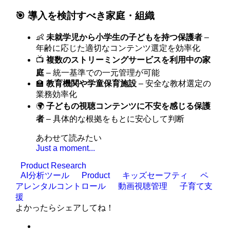
🎯 導入を検討すべき家庭・組織
👶
未就学児から小学生の子どもを持つ保護者
–
年齢に応じた適切なコンテンツ選定を効率化
📺
複数のストリーミングサービスを利用中の家
庭
– 統一基準での一元管理が可能
🏫
教育機関や学童保育施設
– 安全な教材選定の
業務効率化
🌍
子どもの視聴コンテンツに不安を感じる保護
者
– 具体的な根拠をもとに安心して判断
あわせて読みたい
Just a moment...
Product Research
AI分析ツール
Product
キッズセーフティ
ペ
アレンタルコントロール
動画視聴管理
子育て支
援
よかったらシェアしてね！