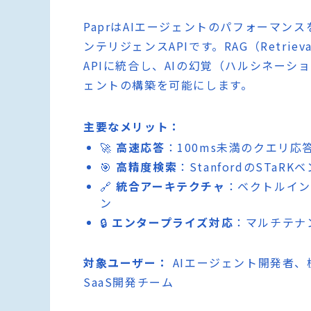
PaprはAIエージェントのパフォーマ
ンテリジェンスAPIです。RAG（Retrieva
APIに統合し、AIの幻覚（ハルシネーシ
ェントの構築を可能にします。
主要なメリット：
🚀
高速応答
：100ms未満のクエリ
🎯
高精度検索
：StanfordのSTa
🔗
統合アーキテクチャ
：ベクトルイン
ン
🔒
エンタープライズ対応
：マルチテナ
対象ユーザー：
AIエージェント開発者、
SaaS開発チーム