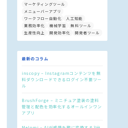
マーケティングツール
メニューバーアプリ
ワークフロー自動化
人工知能
業務効率化
機械学習
無料ツール
生産性向上
開発効率化
開発者ツール
最新のコラム
inscopy – Instagramコンテンツを無
料ダウンロードできるログイン不要ツー
ル
BrushForge – ミニチュア塗装の塗料
管理と配色を効率化するオールインワン
アプリ
Melomi – AIが感情を歌に変換する3分