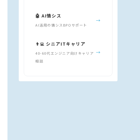
🤖 AI情シス
→
AI活用の情シスBPOサポート
👨‍💻 シニアITキャリア
→
40-60代エンジニア向けキャリア
相談