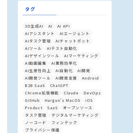
タグ
3D生成AI
AI
AI API
AIアシスタント
AIエージェント
AIタスク管理
AIチャットボット
AIツール
AIテスト自動化
AIデザインツール
AIマーケティング
AI動画編集
AI業務効率化
AI生産性向上
AI自動化
AI開発
AI開発ツール
AI開発支援
Android
B2B SaaS
ChatGPT
Chrome拡張機能
Claude
DevOps
GitHub
Hargun's MacOS
iOS
Product
SaaS
オープンソース
タスク管理
デジタルマーケティング
ノーコード
フィンテック
プライバシー保護