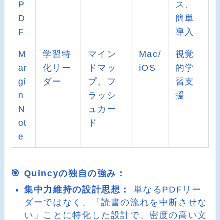
P
ス、
D
簡単
F
導入
M
学習特
マイン
Mac/
視覚
ar
化リー
ドマッ
iOS
的学
gi
ダー
プ、フ
習支
n
ラッシ
援
N
ュカー
ot
ド
e
🎯 Quincyの独自の強み：
集中力維持の設計思想：
単なるPDFリー
ダーではなく、「読書の流れを中断させな
い」ことに特化した設計で、密度の高い文