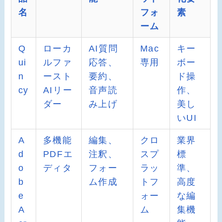
名
フォ
素
ーム
Q
ローカ
AI質問
Mac
キー
ui
ルファ
応答、
専用
ボー
n
ースト
要約、
ド操
cy
AIリー
音声読
作、
ダー
み上げ
美し
いUI
A
多機能
編集、
クロ
業界
d
PDFエ
注釈、
スプ
標
o
ディタ
フォー
ラッ
準、
b
ム作成
トフ
高度
e
ォー
な編
A
ム
集機