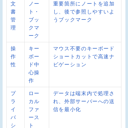
文
ノー
重要箇所にノートを追加
書
ト・
し、後で参照しやすいよ
管
ブッ
うブックマーク
理
クマ
ーク
操
キー
マウス不要のキーボード
作
ボー
ショートカットで高速ナ
性
ド中
ビゲーション
心操
作
プ
ロー
データは端末内で処理さ
ラ
カル
れ、外部サーバーへの送
イ
ファ
信を最小化
バ
ース
シ
ト