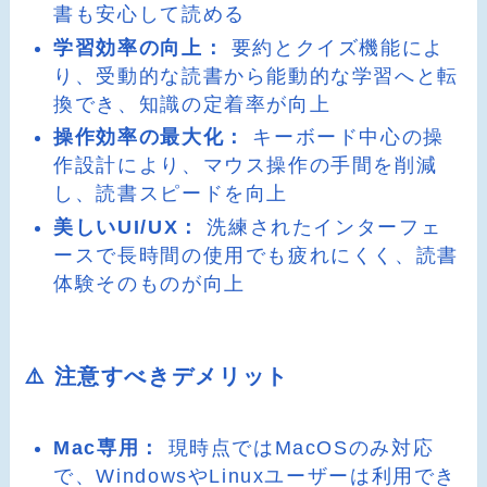
書も安心して読める
学習効率の向上：
要約とクイズ機能によ
り、受動的な読書から能動的な学習へと転
換でき、知識の定着率が向上
操作効率の最大化：
キーボード中心の操
作設計により、マウス操作の手間を削減
し、読書スピードを向上
美しいUI/UX：
洗練されたインターフェ
ースで長時間の使用でも疲れにくく、読書
体験そのものが向上
⚠️ 注意すべきデメリット
Mac専用：
現時点ではMacOSのみ対応
で、WindowsやLinuxユーザーは利用でき