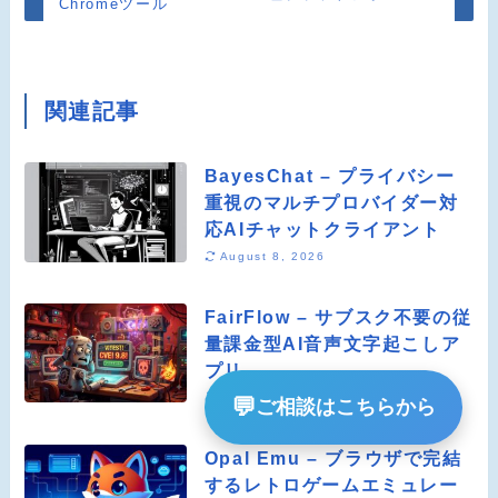
Chromeツール
関連記事
BayesChat – プライバシー
重視のマルチプロバイダー対
応AIチャットクライアント
August 8, 2026
FairFlow – サブスク不要の従
量課金型AI音声文字起こしア
プリ
August 8, 2026
💬
ご相談はこちらから
Opal Emu – ブラウザで完結
するレトロゲームエミュレー