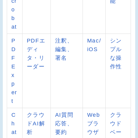
cr
能
o
b
at
P
PDFエ
注釈、
Mac/
シン
D
ディ
編集、
iOS
プル
F
タ・リ
署名
な操
E
ーダー
作性
x
p
er
t
C
クラウ
AI質問
Web
クラ
h
ドAI解
応答、
ブラ
ウド
at
析
要約
ウザ
ベー