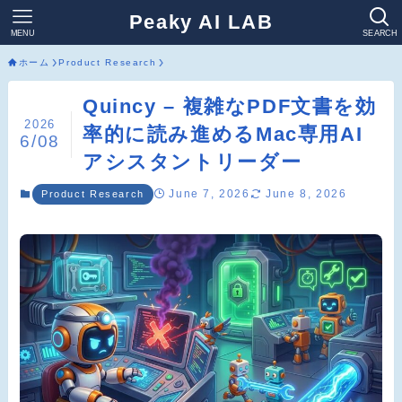
Peaky AI LAB
MENU
SEARCH
ホーム
Product Research
Quincy – 複雑なPDF文書を効
2026
率的に読み進めるMac専用AI
6/08
アシスタントリーダー
June 7, 2026
June 8, 2026
Product Research