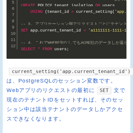
CREATE
 POLICY tenant_isolation 
ON
 users

USING
(
tenant_id 
=
 current_setting
(
'app.cu
-- 3. アプリケーション側でリクエストごとにテナントI
SET
 app
.
current_tenant_id 
=
'a1111111-1111-111
-- 4. これでWHERE句なしでもACME社のデータしか返らな
SELECT
*
FROM
 users
;
current_setting('app.current_tenant_id')
は、PostgreSQLのセッション変数です。
Webアプリのリクエストの最初に
文で
SET
現在のテナントIDをセットすれば、そのセッ
ション中は該当テナントのデータしかアクセ
スできなくなります。