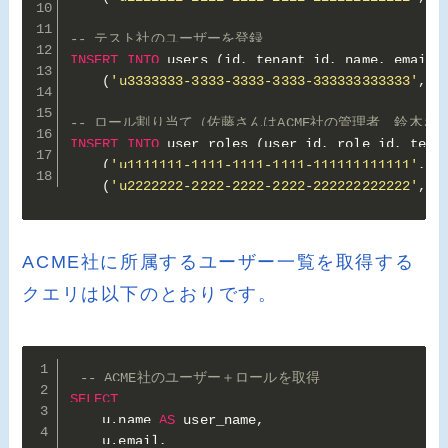
-- テスト社のユーザーを登録
INSERT
INTO
 users 
(
id
,
 tenant_id
,
 name
,
 email
,
(
'u3333333-3333-3333-3333-333333333333'
,
'
-- ロール割り当て（佐藤さんはACME社の管理者、鈴木さ
INSERT
INTO
 user_roles 
(
user_id
,
 role_id
,
 tena
(
'u1111111-1111-1111-1111-111111111111'
,
1
(
'u2222222-2222-2222-2222-222222222222'
,
2
ACME社に所属するユーザー一覧を取得する
クエリは以下のとおりです。
-- ACME社のユーザー＋ロールを取得
SELECT
    u
.
name 
AS
 user_name
,
    u
.
email
,