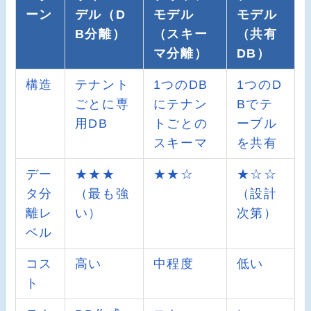
ーン
デル（D
モデル
モデル
B分離）
（スキー
（共有
マ分離）
DB）
構造
テナント
1つのDB
1つのD
ごとに専
にテナン
Bでテ
用DB
トごとの
ーブル
スキーマ
を共有
デー
★★★
★★☆
★☆☆
タ分
（最も強
（設計
離レ
い）
次第）
ベル
コス
高い
中程度
低い
ト