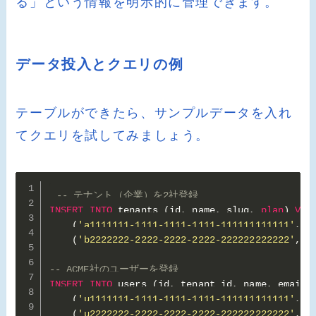
る」という情報を明示的に管理できます。
データ投入とクエリの例
テーブルができたら、サンプルデータを入れ
てクエリを試してみましょう。
-- テナント（企業）を2社登録
INSERT
INTO
 tenants 
(
id
,
 name
,
 slug
,
plan
)
VAL
(
'a1111111-1111-1111-1111-111111111111'
,
'
(
'b2222222-2222-2222-2222-222222222222'
,
'
-- ACME社のユーザーを登録
INSERT
INTO
 users 
(
id
,
 tenant_id
,
 name
,
 email
,
(
'u1111111-1111-1111-1111-111111111111'
,
'
(
'u2222222-2222-2222-2222-222222222222'
,
'