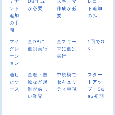
テナ
DB作成
スキーマ
レコー
ント
が必要
作成が必
ド追加
追加
要
のみ
の手
間
マイ
全DBに
全スキー
1回でO
グレ
個別実行
マに個別
K
ーシ
実行
ョン
適し
金融・医
中規模で
スター
たケ
療など規
セキュリ
トアッ
ース
制が厳し
ティ重視
プ・Sa
い業界
aS初期