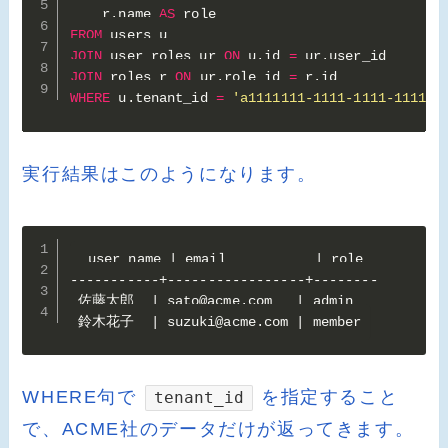
    r
.
name 
AS
FROM
JOIN
 user_roles ur 
ON
 u
.
id 
=
 ur
.
JOIN
 roles r 
ON
 ur
.
role_id 
=
 r
.
WHERE
 u
.
tenant_id 
=
'a1111111-1111-1111-1111-1
実行結果はこのようになります。
 user_name | email           | role

-----------+-----------------+--------

 佐藤太郎  | sato@acme.com   | admin

 鈴木花子  | suzuki@acme.com | member
WHERE句で
を指定すること
tenant_id
で、ACME社のデータだけが返ってきます。