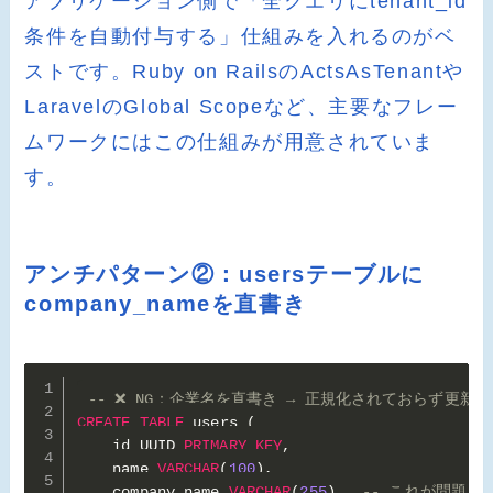
アプリケーション側で「全クエリにtenant_id
条件を自動付与する」仕組みを入れるのがベ
ストです。Ruby on RailsのActsAsTenantや
LaravelのGlobal Scopeなど、主要なフレー
ムワークにはこの仕組みが用意されていま
す。
アンチパターン②：usersテーブルに
company_nameを直書き
-- ❌ NG：企業名を直書き → 正規化されておらず更新
CREATE
TABLE
 users 
(
    id UUID 
PRIMARY
KEY
,
    name 
VARCHAR
(
100
)
,
    company_name 
VARCHAR
(
255
)
,
-- これが問題