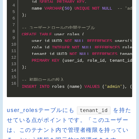
    id 
SERIAL
PRIMARY
KEY
,
    name 
VARCHAR
(
50
)
UNIQUE
NOT
NULL
-- 'admi
)
;
-- ユーザーとロールの中間テーブル
CREATE
TABLE
 user_roles 
(
    user_id UUID 
NOT
NULL
REFERENCES
 users
(
id
)
    role_id 
INTEGER
NOT
NULL
REFERENCES
 roles
(
    tenant_id UUID 
NOT
NULL
REFERENCES
 tenants
PRIMARY
KEY
(
user_id
,
 role_id
,
 tenant_id
)
)
;
-- 初期ロールの投入
INSERT
INTO
 roles 
(
name
)
VALUES
(
'admin'
)
,
(
'm
user_rolesテーブルにも
を持た
tenant_id
せている点がポイントです。「このユーザー
は、このテナント内で管理者権限を持ってい