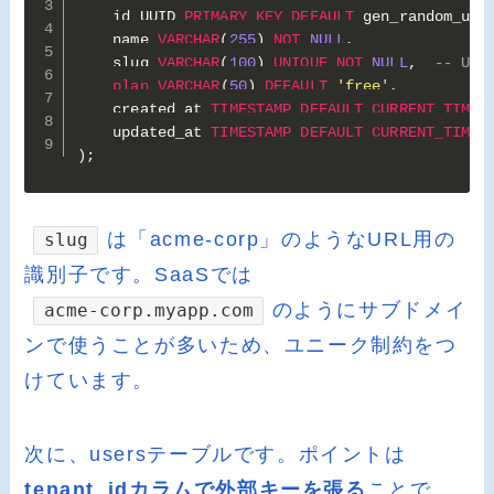
    id UUID 
PRIMARY
KEY
DEFAULT
 gen_random_uui
    name 
VARCHAR
(
255
)
NOT
NULL
,
    slug 
VARCHAR
(
100
)
UNIQUE
NOT
NULL
,
-- U
plan
VARCHAR
(
50
)
DEFAULT
'free'
,
    created_at 
TIMESTAMP
DEFAULT
CURRENT_TIMES
    updated_at 
TIMESTAMP
DEFAULT
CURRENT_TIMES
)
;
は「acme-corp」のようなURL用の
slug
識別子です。SaaSでは
のようにサブドメイ
acme-corp.myapp.com
ンで使うことが多いため、ユニーク制約をつ
けています。
次に、usersテーブルです。ポイントは
tenant_idカラムで外部キーを張る
ことで