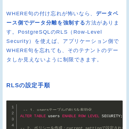
WHERE句の付け忘れが怖いなら、
データベ
ース側でデータ分離を強制する
方法がありま
す。PostgreSQLのRLS（Row-Level
Security）を使えば、アプリケーション側で
WHERE句を忘れても、そのテナントのデー
タしか見えないように制限できます。
RLSの設定手順
-- 1. usersテーブルのRLSを有効化
ALTER
TABLE
 users 
ENABLE
ROW
LEVEL
 SECURITY
;
-- 2. ポリシーを作成：current_settingで設定され