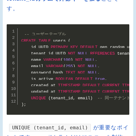
す。
-- ユーザーテーブル
CREATE
TABLE
 users 
(
    id UUID 
PRIMARY
KEY
DEFAULT
 gen_random_uui
    tenant_id UUID 
NOT
NULL
REFERENCES
 tenants
    name 
VARCHAR
(
100
)
NOT
NULL
,
    email 
VARCHAR
(
255
)
NOT
NULL
,
    password_hash 
TEXT
NOT
NULL
,
    is_active 
BOOLEAN
DEFAULT
true
,
    created_at 
TIMESTAMP
DEFAULT
CURRENT_TIMES
    updated_at 
TIMESTAMP
DEFAULT
CURRENT_TIMES
UNIQUE
(
tenant_id
,
 email
)
-- 同一テナント
)
;
が重要なポイ
UNIQUE (tenant_id, email)