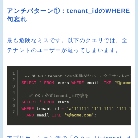
アンチパターン①：tenant_idのWHERE
句忘れ
最も危険なミスです。以下のクエリでは、全
テナントのユーザーが返ってしまいます。
-- ❌ NG：tenant_idの条件がない → 全テナントの
SELECT
*
FROM
 users 
WHERE
 email 
LIKE
'%@acme.c
-- ✅ OK：必ずtenant_idで絞る
SELECT
*
FROM
WHERE
 tenant_id 
=
'a1111111-1111-1111-1111-111
AND
 email 
LIKE
'%@acme.com'
;