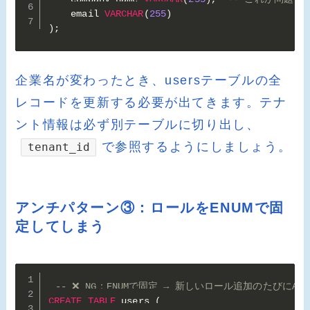
    email 
VARCHAR
(
255
)
)
;
企業名が変わったとき、usersテーブルの全
レコードを更新する必要が出てきます。テナ
ント情報は必ず別テーブルに切り出し、
で参照するようにしましょう。
tenant_id
アンチパターン③：ロールをENUMで固
定してしまう
-- ❌ NG：ENUMで固定 → 新しいロール追加のたびにALTER
CREATE
TABLE
 users 
(