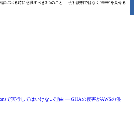
談に出る時に意識すべき3つのこと ― 会社説明ではなく"未来"を見せる
tHub Actionsで実行してはいけない理由 ― GHAの侵害がAWSの侵