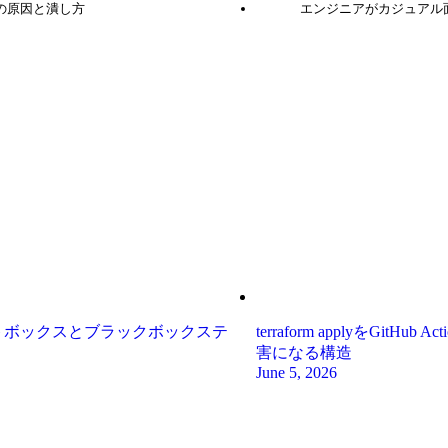
トの原因と潰し方
エンジニアがカジュアル面
トボックスとブラックボックステ
terraform applyをGi
害になる構造
June 5, 2026