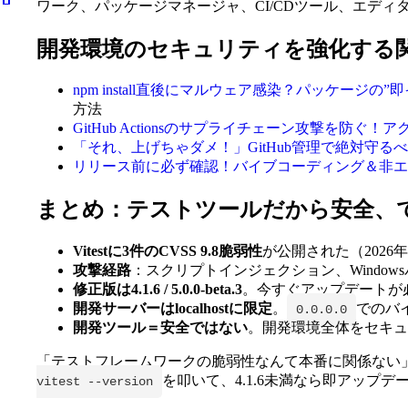
ワーク、パッケージマネージャ、CI/CDツール、エディ
開発環境のセキュリティを強化する
npm install直後にマルウェア感染？パッケー
方法
GitHub Actionsのサプライチェーン攻撃を防
「それ、上げちゃダメ！」GitHub管理で絶対守
リリース前に必ず確認！バイブコーディング＆非エ
まとめ：テストツールだから安全、
Vitestに3件のCVSS 9.8脆弱性
が公開された（2026年
攻撃経路
：スクリプトインジェクション、Windowsパストラ
修正版は4.1.6 / 5.0.0-beta.3
。今すぐアップデートが
開発サーバーはlocalhostに限定
。
でのバ
0.0.0.0
開発ツール＝安全ではない
。開発環境全体をセキュ
「テストフレームワークの脆弱性なんて本番に関係ない
を叩いて、4.1.6未満なら即アップ
vitest --version