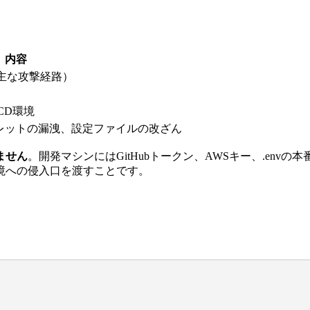
内容
用時が主な攻撃経路）
CD環境
レットの漏洩、設定ファイルの改ざん
ません
。開発マシンにはGitHubトークン、AWSキー、.en
境への侵入口を渡すことです。