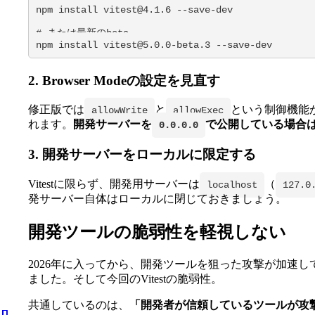
npm install vitest@4.1.6 --save-dev

# または最新のbeta

npm install vitest@5.0.0-beta.3 --save-dev
2. Browser Modeの設定を見直す
修正版では
と
という制御機能
allowWrite
allowExec
れます。
開発サーバーを
で公開している場合
0.0.0.0
3. 開発サーバーをローカルに限定する
Vitestに限らず、開発用サーバーは
（
localhost
127.0
発サーバー自体はローカルに閉じておきましょう。
開発ツールの脆弱性を軽視しない
2026年に入ってから、開発ツールを狙った攻撃が加速しています。3月に
ました。そして今回のVitestの脆弱性。
共通しているのは、
「開発者が信頼しているツールが攻