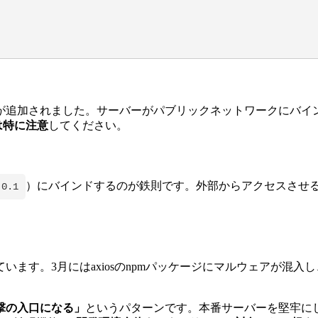
が追加されました。サーバーがパブリックネットワークにバイ
は特に注意
してください。
）にバインドするのが鉄則です。外部からアクセスさせる必
.0.1
はaxiosのnpmパッケージにマルウェアが混入し、同月にGitHub Ac
撃の入口になる」
というパターンです。本番サーバーを堅牢に