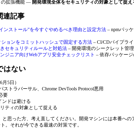
タの拡張機能 ―
開発環境全体をセキュリティの対象として捉え
関連記事
ジの”即インストール”を今すぐやめるべき理由と設定方法
– npmパッ
ぐ！アクションをコミットハッシュで固定する方法
– CI/CDパイプ
るべきセキュリティルールと対処法
– 開発環境のシークレット管
ンジニア向けWebアプリ安全チェックリスト
– 依存パッケー
ではない
6月5日）
バーサル、Chrome DevTools Protocol悪用
必要
インドは避ける
リティの対象として捉える
」と思った方、考え直してください。開発マシンには本番への
デート。それが今できる最速の対策です。