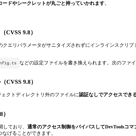
コードやシークレットが丸ごと持っていかれます
。
CVSS 9.8）
de）で、URLのクエリパラメータがサニタイズされずにインラインス
。
などの設定ファイルを書き換えられます。次のファイル
nfig.ts
（CVSS 9.8）
ロジェクトディレクトリ外のファイルに
認証なしでアクセスでき
.8）
スを公開しており、
通常のアクセス制御をバイパスしてDevToolsコ
つなげることができます。