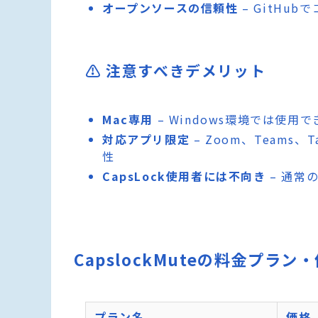
オープンソースの信頼性
– GitHu
⚠️ 注意すべきデメリット
Mac専用
– Windows環境では使用
対応アプリ限定
– Zoom、Team
性
CapsLock使用者には不向き
– 通常
CapslockMuteの料金プラン
プラン名
価格