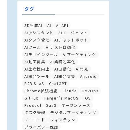
タグ
3D生成AI
AI
AI API
AIアシスタント
AIエージェント
AIタスク管理
AIチャットボット
AIツール
AIテスト自動化
AIデザインツール
AIマーケティング
AI動画編集
AI業務効率化
AI生産性向上
AI自動化
AI開発
AI開発ツール
AI開発支援
Android
B2B SaaS
ChatGPT
Chrome拡張機能
Claude
DevOps
GitHub
Hargun's MacOS
iOS
Product
SaaS
オープンソース
タスク管理
デジタルマーケティング
ノーコード
フィンテック
プライバシー保護