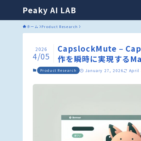
Peaky AI LAB
ホーム
Product Research
CapslockMute 
2026
4/05
作を瞬時に実現するMa
Product Research
January 27, 2026
April