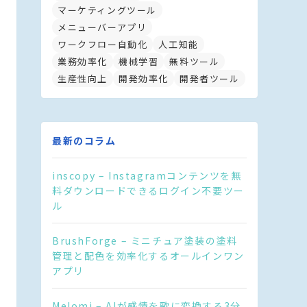
マーケティングツール
メニューバーアプリ
ワークフロー自動化
人工知能
業務効率化
機械学習
無料ツール
生産性向上
開発効率化
開発者ツール
最新のコラム
inscopy – Instagramコンテンツを無
料ダウンロードできるログイン不要ツー
ル
BrushForge – ミニチュア塗装の塗料
管理と配色を効率化するオールインワン
アプリ
Melomi – AIが感情を歌に変換する3分