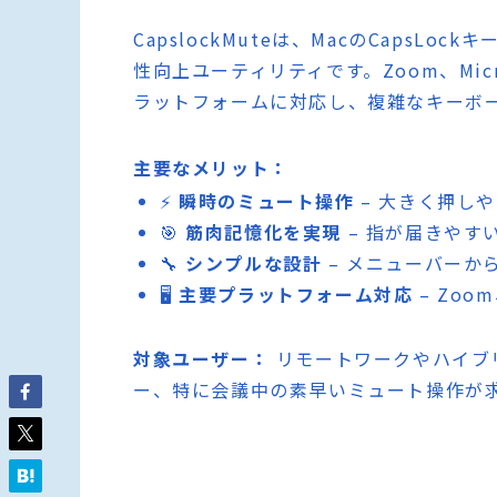
CapslockMuteは、MacのCaps
性向上ユーティリティです。Zoom、Micro
ラットフォームに対応し、複雑なキーボ
主要なメリット：
⚡
瞬時のミュート操作
– 大きく押しや
🎯
筋肉記憶化を実現
– 指が届きやす
🔧
シンプルな設計
– メニューバーか
🖥️
主要プラットフォーム対応
– Zoo
対象ユーザー：
リモートワークやハイブ
ー、特に会議中の素早いミュート操作が