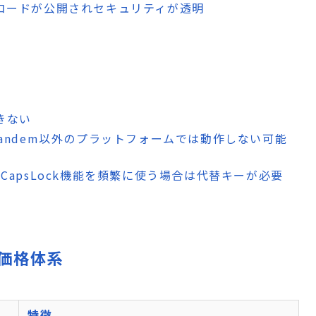
bでコードが公開されセキュリティが透明
できない
s、Tandem以外のプラットフォームでは動作しない可能
のCapsLock機能を頻繁に使う場合は代替キーが必要
・価格体系
特徴