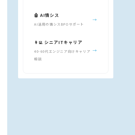
🤖 AI情シス
→
AI活用の情シスBPOサポート
👨‍💻 シニアITキャリア
→
40-60代エンジニア向けキャリア
相談