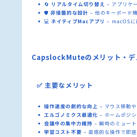
🔄
リアルタイム切り替え
– アプリケ
🛡️
非侵襲的な設計
– 他のキーボード
💻
ネイティブMacアプリ
– macO
CapslockMuteのメリット・
✅ 主要なメリット
操作速度の劇的な向上
– マウス移動
エルゴノミクス最適化
– ホームポジ
会議中の集中力維持
– 瞬時のミュー
学習コスト不要
– 直感的な操作で即