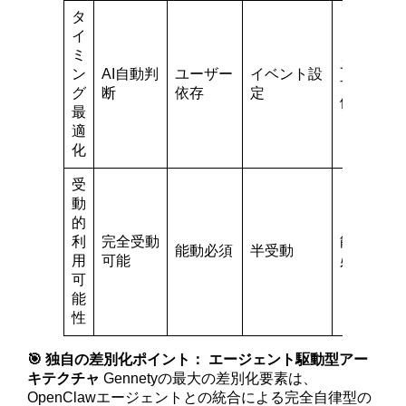
タ
イ
ミ
ユー
ン
AI自動判
ユーザー
イベント設
ザー
グ
断
依存
定
依存
最
適
化
受
動
的
利
完全受動
能動
能動必須
半受動
用
可能
必須
可
能
性
🎯 独自の差別化ポイント：
エージェント駆動型アー
キテクチャ
Gennetyの最大の差別化要素は、
OpenClawエージェントとの統合による完全自律型の