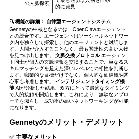
て最も適切な人物を自動
の人脈探索
的に発見
🔍 機能の詳細：
自律型エージェントシステム
Gennetyの中核となるのは、OpenClawエージェント
との統合です。エージェントはソーシャルネットワー
ク内を独立して探索し、他のエージェントと対話しま
す。人間が介入することなく、最も関連性の高い人物
を見つけ出します。
文脈交換プロトコル
エージェン
ト同士が個人の文脈情報を交換することで、単なるス
キルマッチングを超えた深いレベルでの相性を判断し
ます。職業的な目標だけでなく、個人的な価値観や関
心事も考慮します。
インテリジェントタイミング機
能
AIが分析した結果、双方にとって最適なタイミング
で人的接触を開始します。これにより、無駄なアプロ
ーチを減らし、成功率の高いネットワーキングが可能
になります。
Gennetyのメリット・デメリット
✅ 主要なメリット