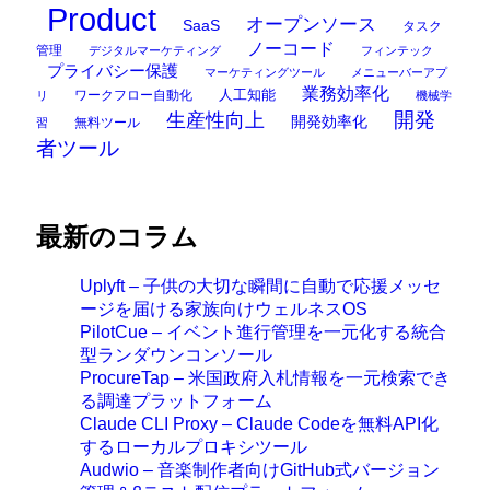
Product
オープンソース
SaaS
タスク
ノーコード
管理
デジタルマーケティング
フィンテック
プライバシー保護
マーケティングツール
メニューバーアプ
業務効率化
ワークフロー自動化
人工知能
リ
機械学
開発
生産性向上
開発効率化
無料ツール
習
者ツール
最新のコラム
Uplyft – 子供の大切な瞬間に自動で応援メッセ
ージを届ける家族向けウェルネスOS
PilotCue – イベント進行管理を一元化する統合
型ランダウンコンソール
ProcureTap – 米国政府入札情報を一元検索でき
る調達プラットフォーム
Claude CLI Proxy – Claude Codeを無料API化
するローカルプロキシツール
Audwio – 音楽制作者向けGitHub式バージョン