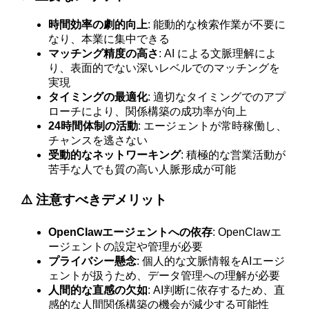
時間効率の劇的向上
: 能動的な検索作業が不要に
なり、本業に集中できる
マッチング精度の高さ
: AI による文脈理解によ
り、表面的でない深いレベルでのマッチングを
実現
タイミングの最適化
: 適切なタイミングでのアプ
ローチにより、関係構築の成功率が向上
24時間体制の活動
: エージェントが常時稼働し、
チャンスを逃さない
受動的なネットワーキング
: 積極的な営業活動が
苦手な人でも質の高い人脈形成が可能
⚠️ 注意すべきデメリット
OpenClawエージェントへの依存
: OpenClawエ
ージェントの設定や管理が必要
プライバシー懸念
: 個人的な文脈情報をAIエージ
ェントが扱うため、データ管理への理解が必要
人間的な直感の欠如
: AI判断に依存するため、直
感的な人間関係構築の機会が減少する可能性