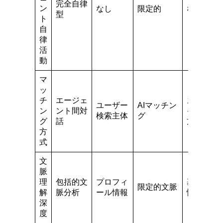
完全自律
ン
なし
限定的
なし
型
ト
自
律
活
動
マ
ッ
チ
エージェ
スワ
ユーザー
AIマッチン
ン
ント間対
イプ
検索主体
グ
グ
話
方式
方
式
文
脈
理
包括的文
プロフィ
基本
限定的文脈
解
脈分析
ール情報
情報
深
度