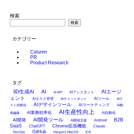
検索
検索
カテゴリー
Column
PR
Product Research
タグ
AI
3D生成AI
AIエージ
AIアシスタント
AI API
ェント
AIタスク管理
AIツール
AIチャットボット
AIテ
AIデザインツール
AIマーケティング
スト自動化
AI動
AI生産性向上
AI業務効率化
AI自動化
画編集
AI開発ツール
AI開発
B2B
Android
AI開発支援
SaaS
Chrome拡張機能
ChatGPT
Claude
GitHub
DevOps
Hargun's MacOS
iOS