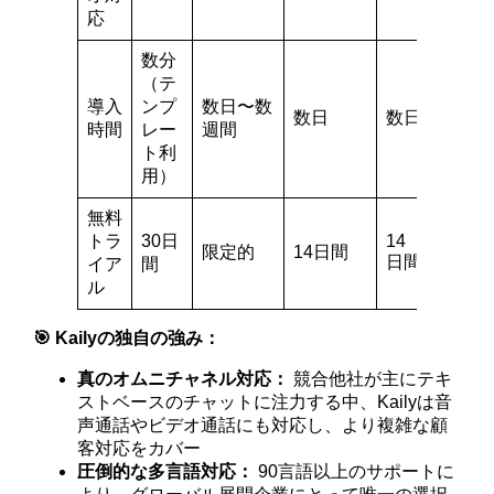
応
数分
（テ
導入
ンプ
数日〜数
数日
数日
時間
レー
週間
ト利
用）
無料
トラ
30日
14
限定的
14日間
日間
イア
間
ル
🎯 Kailyの独自の強み：
真のオムニチャネル対応：
競合他社が主にテキ
ストベースのチャットに注力する中、Kailyは音
声通話やビデオ通話にも対応し、より複雑な顧
客対応をカバー
圧倒的な多言語対応：
90言語以上のサポートに