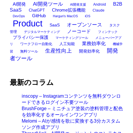
AI開発ツール
AI開発
B2B
Android
AI開発支援
SaaS
Chrome拡張機能
ChatGPT
Claude
GitHub
DevOps
Hargun's MacOS
iOS
Product
オープンソース
SaaS
タスク
ノーコード
管理
デジタルマーケティング
フィンテック
プライバシー保護
マーケティングツール
メニューバーアプ
業務効率化
ワークフロー自動化
人工知能
リ
機械学
開発
生産性向上
開発効率化
無料ツール
習
者ツール
最新のコラム
inscopy – Instagramコンテンツを無料ダウンロ
ードできるログイン不要ツール
BrushForge – ミニチュア塗装の塗料管理と配色
を効率化するオールインワンアプリ
Melomi – AIが感情を歌に変換する3分カスタム
ソング作成アプリ