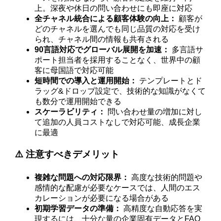
上。深夜や休日の問い合わせにも即座に対応
全チャネル統合による顧客体験の向上：
顧客が
どのチャネルを選んでも同じ品質の対応を受け
られ、チャネル間の情報も共有される
90言語対応でグローバル展開を加速：
多言語サ
ポート担当者を採用することなく、世界中の顧
客に母国語で対応可能
短時間での導入と運用開始：
テンプレートとド
ラッグ&ドロップ設定で、技術的な知識がなくて
も数分で運用開始できる
スケーラビリティ：
問い合わせ量の増加に対し
て追加の人員コストなしで対応可能、成長企業
に最適
⚠️ 注意すべきデメリット
複雑な問題への対応限界：
高度な技術的問題や
感情的な配慮が必要なケースでは、人間のエス
カレーションが必要になる場合がある
初期学習データの準備：
高精度な自動応答を実
現するには、十分な量の企業固有データとFAQ