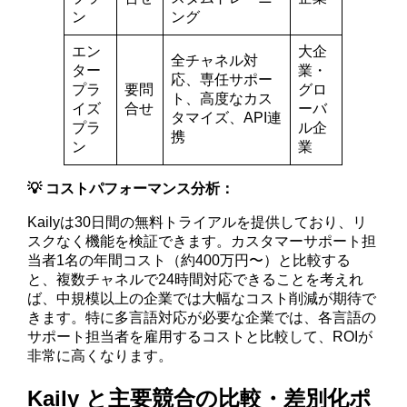
ン
ング
エン
大企
全チャネル対
ター
業・
応、専任サポー
プラ
要問
グロ
ト、高度なカス
イズ
合せ
ーバ
タマイズ、API連
プラ
ル企
携
ン
業
💡 コストパフォーマンス分析：
Kailyは30日間の無料トライアルを提供しており、リ
スクなく機能を検証できます。カスタマーサポート担
当者1名の年間コスト（約400万円〜）と比較する
と、複数チャネルで24時間対応できることを考えれ
ば、中規模以上の企業では大幅なコスト削減が期待で
きます。特に多言語対応が必要な企業では、各言語の
サポート担当者を雇用するコストと比較して、ROIが
非常に高くなります。
Kaily と主要競合の比較・差別化ポ