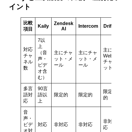
イント
比較
Zendesk
Kaily
Intercom
Drift
AI
項目
7以
上
対応
主に
（音
主にチャ
主にチャ
チャ
Web
声・
ット・メ
ット・メ
チャ
ネル
ビデ
ール
ール
ット
数
オ含
む）
多言
90言
限定
語対
語以
限定的
限定的
的
応
上
音
声・
非対
ビデ
対応
非対応
非対応
応
オ対