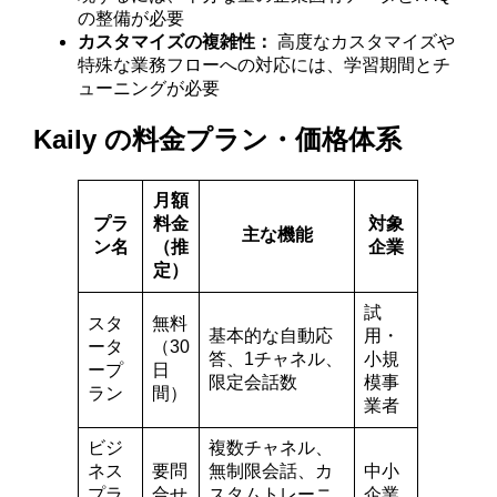
の整備が必要
カスタマイズの複雑性：
高度なカスタマイズや
特殊な業務フローへの対応には、学習期間とチ
ューニングが必要
Kaily の料金プラン・価格体系
月額
プラ
料金
対象
主な機能
ン名
（推
企業
定）
試
スタ
無料
基本的な自動応
用・
ータ
（30
答、1チャネル、
小規
ープ
日
限定会話数
模事
ラン
間）
業者
ビジ
複数チャネル、
ネス
要問
無制限会話、カ
中小
プラ
合せ
スタムトレーニ
企業