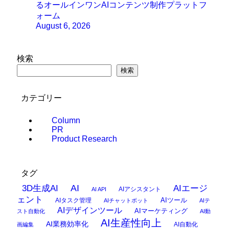
るオールインワンAIコンテンツ制作プラットフ
ォーム
August 6, 2026
検索
検索
カテゴリー
Column
PR
Product Research
タグ
AI
3D生成AI
AIエージ
AIアシスタント
AI API
ェント
AIタスク管理
AIツール
AIチャットボット
AIテ
AIデザインツール
AIマーケティング
スト自動化
AI動
AI生産性向上
AI業務効率化
AI自動化
画編集