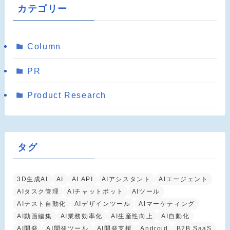
カテゴリー
Column
PR
Product Research
タグ
3D生成AI
AI
AI API
AIアシスタント
AIエージェント
AIタスク管理
AIチャットボット
AIツール
AIテスト自動化
AIデザインツール
AIマーケティング
AI動画編集
AI業務効率化
AI生産性向上
AI自動化
AI開発
AI開発ツール
AI開発支援
Android
B2B SaaS