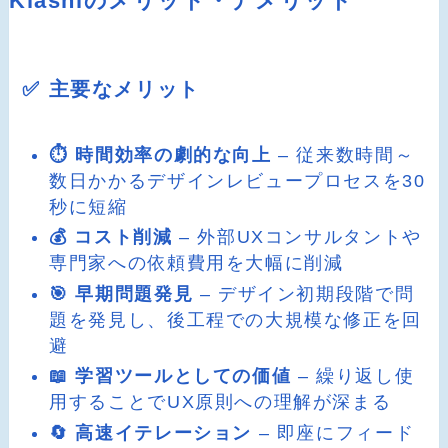
Klashiのメリット・デメリット
✅ 主要なメリット
⏱️ 時間効率の劇的な向上
– 従来数時間～
数日かかるデザインレビュープロセスを30
秒に短縮
💰 コスト削減
– 外部UXコンサルタントや
専門家への依頼費用を大幅に削減
🎯 早期問題発見
– デザイン初期段階で問
題を発見し、後工程での大規模な修正を回
避
📖 学習ツールとしての価値
– 繰り返し使
用することでUX原則への理解が深まる
🔄 高速イテレーション
– 即座にフィード