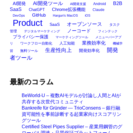
AI開発ツール
AI開発
B2B
Android
AI開発支援
SaaS
Chrome拡張機能
ChatGPT
Claude
GitHub
DevOps
Hargun's MacOS
iOS
Product
オープンソース
SaaS
タスク
ノーコード
管理
デジタルマーケティング
フィンテック
プライバシー保護
マーケティングツール
メニューバーアプ
業務効率化
ワークフロー自動化
人工知能
リ
機械学
開発
生産性向上
開発効率化
無料ツール
習
者ツール
最新のコラム
BeWorld-U – 複数AIモデルが討論し人間とAIが
共存する次世代コミュニティ
Bankreife für Gründer — TrioConsens – 銀行融
資可能性を事前診断する起業家向けスコアリン
グツール
Certified Steel Pipes Supplier – 産業用鋼管のグ
ローバル調達・品質保証プラットフォーム