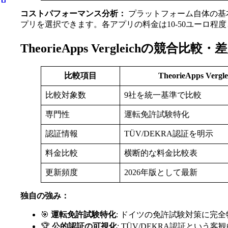
コストパフォーマンス分析：
プラットフォーム自体の基
プリを選択できます。各アプリの料金は10-50ユーロ
TheorieApps Vergleichの競合比
比較項目
TheorieApps Vergle
比較対象数
9社を統一基準で比較
専門性
運転免許試験特化
認証情報
TÜV/DEKRA認証を明示
料金比較
横断的な料金比較表
更新頻度
2026年版として最新
独自の強み：
🎯
運転免許試験特化
: ドイツの免許試験対策に完
🏆
公的認証の可視化
: TÜV/DEKRA認証という