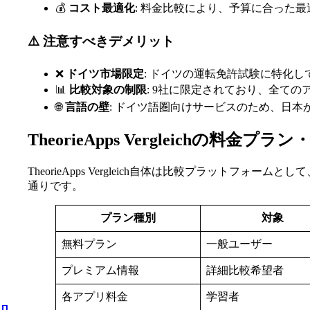
💰
コスト最適化
: 料金比較により、予算に合った
⚠️ 注意すべきデメリット
❌
ドイツ市場限定
: ドイツの運転免許試験に特化
📊
比較対象の制限
: 9社に限定されており、全て
🌐
言語の壁
: ドイツ語圏向けサービスのため、日
TheorieApps Vergleichの料金プ
TheorieApps Vergleich自体は比較プラッ
通りです。
プラン種別
対象
無料プラン
一般ユーザー
プレミアム情報
詳細比較希望者
各アプリ料金
学習者