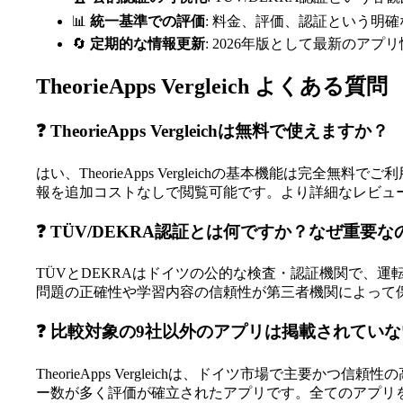
📊
統一基準での評価
: 料金、評価、認証という明
🔄
定期的な情報更新
: 2026年版として最新のア
TheorieApps Vergleich よくある質問
❓ TheorieApps Vergleichは無料で使えますか？
はい、TheorieApps Vergleichの基本機能は
報を追加コストなしで閲覧可能です。より詳細なレビュ
❓ TÜV/DEKRA認証とは何ですか？なぜ重要
TÜVとDEKRAはドイツの公的な検査・認証機関で、
問題の正確性や学習内容の信頼性が第三者機関によって保証され
❓ 比較対象の9社以外のアプリは掲載されてい
TheorieApps Vergleichは、ドイツ市場で主要かつ信頼
ー数が多く評価が確立されたアプリです。全てのアプリ