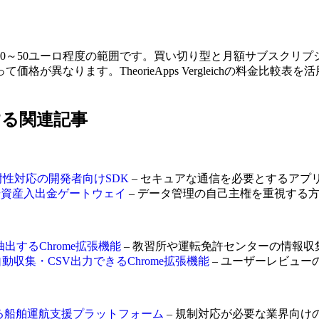
0～50ユーロ程度の範囲です。買い切り型と月額サブスクリ
が異なります。TheorieApps Vergleichの料金比
活用する関連記事
子耐性対応の開発者向けSDK
– セキュアな通信を必要とするアプ
応暗号資産入出金ゲートウェイ
– データ管理の自己主権を重視する
自動抽出するChrome拡張機能
– 教習所や運転免許センターの情報収
gramコメント自動収集・CSV出力できるChrome拡張機能
– ユーザーレビュー
管理する船舶運航支援プラットフォーム
– 規制対応が必要な業界向け