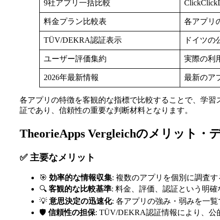
9社アプリ一括比較
ClickCl
料金プラン比較表
各アプリ
TÜV/DEKRA認証表示
ドイツの
ユーザー評価集約
実際の利
2026年最新情報
最新のア
各アプリの特徴を客観的な指標で比較することで、学習ス
証であり、信頼性の重要な判断材料となります。
TheorieApps Vergleichのメリッ
✅ 主要なメリット
🎯
効率的な情報収集
: 複数のアプリを個別に調査
🔍
客観的な比較基準
: 料金、評価、認証という明
💡
意思決定の迅速化
: 各アプリの強み・弱みを一
🛡️
信頼性の担保
: TÜV/DEKRA認証情報により