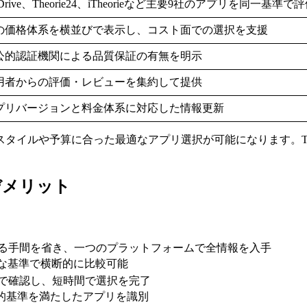
ickDrive、Theorie24、iTheorieなど主要9社のアプリを同一基準で
の価格体系を横並びで表示し、コスト面での選択を支援
公的認証機関による品質保証の有無を明示
用者からの評価・レビューを集約して提供
プリバージョンと料金体系に対応した情報更新
タイルや予算に合った最適なアプリ選択が可能になります。TÜ
ト・デメリット
する手間を省き、一つのプラットフォームで全情報を入手
確な基準で横断的に比較可能
覧で確認し、短時間で選択を完了
、公的基準を満たしたアプリを識別